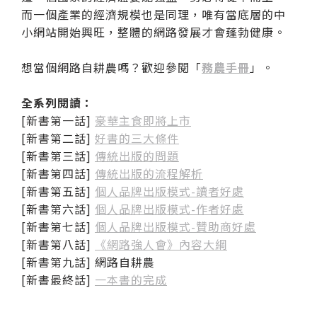
而一個產業的經濟規模也是同理，唯有當底層的中
小網站開始興旺，整體的網路發展才會蓬勃健康。
想當個網路自耕農嗎？歡迎參閱「
務農手冊
」。
全系列閱讀：
[新書第一話]
豪華主食即將上市
[新書第二話]
好書的三大條件
[新書第三話]
傳統出版的問題
[新書第四話]
傳統出版的流程解析
[新書第五話]
個人品牌出版模式-讀者好處
[新書第六話]
個人品牌出版模式-作者好處
[新書第七話]
個人品牌出版模式-贊助商好處
[新書第八話]
《網路強人會》內容大綱
[新書第九話] 網路自耕農
[新書最終話]
一本書的完成