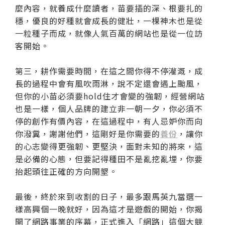
麼內容，就養成什麼讀者，苗要插的深、根要扎的
穩，優良的好種就會成長的健壯，一棵神木也是從
一粒種子而成，就像人氣百萬的網站也是從一位訪
客開始。
第三，耕作需要時間，在這之間你得不停灌溉，成
長的過程中會有風吹雨淋，說不定還會遇上颱風，
但你的小苗必須要hold住才會變的強韌，經營網站
也是一樣，個人品牌的建立非一朝一夕，你必須不
停的創作有價內容，在這過程中，有人忌妒你而向
你潑糞，謝謝他們，這剛好是你需要的
養份
，讓你
的心志變得更強韌、更堅決，面對未知的將來，這
是必備的心態，但要記得種田不是亂挖亂埋，你要
抬起頭往正確的方向開墾。
最後，終於來到收割的日子，最多跟馬英九當選一
樣高興個一晚就好，因為這才是遊戲的開始，你揭
開了網路事業的序幕，正式進入「網路」這個大競