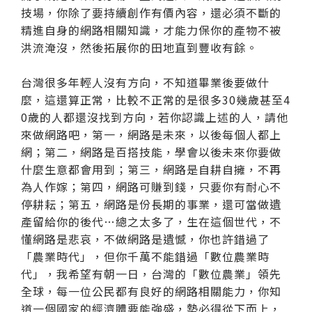
技場，你除了要持續創作有價內容，還必須不斷的
精進自身的網路相關知識，才能力保你的產物不被
洪流淹沒，然後拓展你的田地直到豐收有餘。
台灣很多年輕人沒有方向，不知道畢業後要做什
麼，這還算正常，比較不正常的是很多30幾歲甚至4
0歲的人都還沒找到方向，若你認識上述的人，請他
來做網路吧，第一，網路是未來，以後每個人都上
網；第二，網路是百搭技能，學會以後未來你要做
什麼生意都會用到；第三，網路是自耕自擁，不再
為人作嫁；第四，網路可賺到錢，只要你有耐心不
停耕耘；第五，網路是份長期的事業，還可當做遺
產留給你的後代…總之太多了，生在這個世代，不
懂網路是悲哀，不做網路是遺憾，你也許錯過了
「農業時代」，但你千萬不能錯過「數位農業時
代」，我希望有朝一日，台灣的「數位農業」領先
全球，每一位公民都有良好的網路相關能力，你知
道一個國家的經濟體要能強盛，勢必得從下而上，