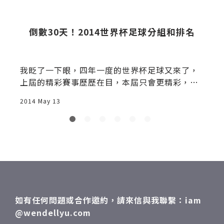
-
倒數30天！2014世界杯足球分組和排名
我眨了一下眼，四年一度的世界杯足球又來了，
ri
上屆的精彩賽事歷歷在目，本屆只會更精彩，因
為主辦國巴西是世界足球強權之一，差不多就跟
2014 May 13
2
古巴打棒球那樣的強。很多人都是「四年球
迷」，意思是平常沒在看，世界杯卻比誰都瘋，
但這也沒問題，「大賽」的吸引力就在此，不懂
規則也可以欣賞帥哥，我雖然不算忠誠的足球
到
迷，但基本的規則常識、聯盟結構、或主要球星
倒也不成問題，尤其是當運動一沾上賭博，任何
人都會開始研究，沒錯，世界杯正是全球運動博
弈的「大旺季」，賭金流竄有如黃河氾濫一發不
如有任何問題或合作邀約，請來信與我聯繫：iam
可收拾，同樣是四年一次的奧運就比不上，哪個
@wendellyu.com
賭客會對下注鉛球、單槓、或跆拳道有興趣啊？