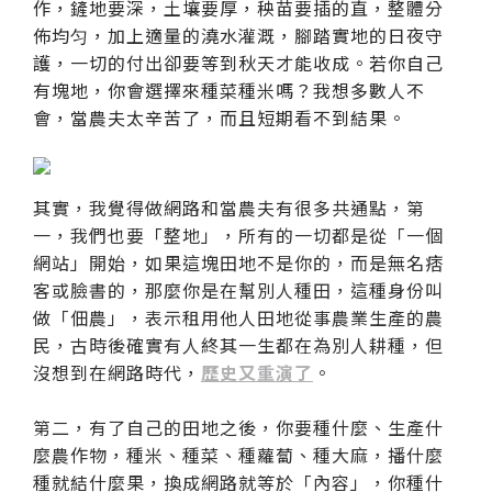
作，鏟地要深，土壤要厚，秧苗要插的直，整體分
佈均匀，加上適量的澆水灌溉，腳踏實地的日夜守
護，一切的付出卻要等到秋天才能收成。若你自己
有塊地，你會選擇來種菜種米嗎？我想多數人不
會，當農夫太辛苦了，而且短期看不到結果。
其實，我覺得做網路和當農夫有很多共通點，第
一，我們也要「整地」，所有的一切都是從「一個
網站」開始，如果這塊田地不是你的，而是無名痞
客或臉書的，那麼你是在幫別人種田，這種身份叫
做「佃農」，表示租用他人田地從事農業生產的農
民，古時後確實有人終其一生都在為別人耕種，但
沒想到在網路時代，
歷史又重演了
。
第二，有了自己的田地之後，你要種什麼、生產什
麼農作物，種米、種菜、種蘿蔔、種大麻，播什麼
種就結什麼果，換成網路就等於「內容」，你種什