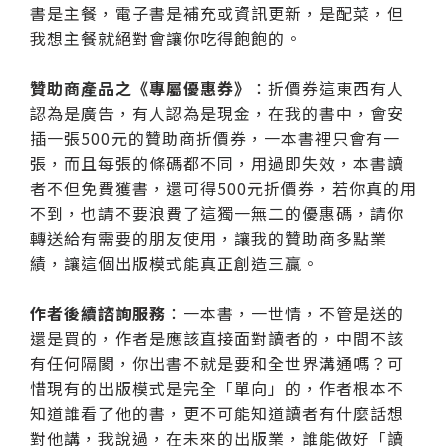
書是主餐，電子書是補充或資訊更新，是配菜，但
我想主餐就絕對會讓你吃得飽飽的。
贊助商產品之《專屬優惠券》
：折價券這東西有人
認為是廣告，有人認為是現金，在我的書中，會安
插一張500元的贊助商折價券，一本書裡只會有一
張，而且每張的條碼都不同，用過即失效，本書讀
者不但免費獲書，還可得500元折價券，若你真的用
不到，也請不要浪費了這獨一無二的優惠碼，請你
轉送給有需要的朋友使用，讓我的贊助商多點業
績，讓這個出版模式能真正創造三贏。
作者後續諮詢服務
：一本書，一世情，不管是送的
還是買的，作者是應該直接面對讀者的，中間不該
有任何隔閡，你出書不就是要和全世界溝通嗎？可
惜現有的出版模式是完全「單向」的，作者根本不
知道誰看了他的書，更不可能知道讀者有什麼話想
對他講，我說過，在未來的出版業，誰能做好「讀