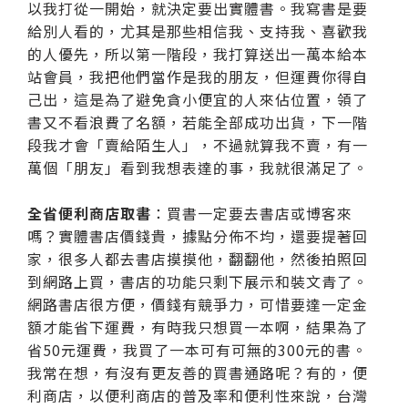
以我打從一開始，就決定要出實體書。我寫書是要
給別人看的，尤其是那些相信我、支持我、喜歡我
的人優先，所以第一階段，我打算送出一萬本給本
站會員，我把他們當作是我的朋友，但運費你得自
己出，這是為了避免貪小便宜的人來佔位置，領了
書又不看浪費了名額，若能全部成功出貨，下一階
段我才會「賣給陌生人」，不過就算我不賣，有一
萬個「朋友」看到我想表達的事，我就很滿足了。
全省便利商店取書
：買書一定要去書店或博客來
嗎？實體書店價錢貴，據點分佈不均，還要提著回
家，很多人都去書店摸摸他，翻翻他，然後拍照回
到網路上買，書店的功能只剩下展示和裝文青了。
網路書店很方便，價錢有競爭力，可惜要達一定金
額才能省下運費，有時我只想買一本啊，結果為了
省50元運費，我買了一本可有可無的300元的書。
我常在想，有沒有更友善的買書通路呢？有的，便
利商店，以便利商店的普及率和便利性來說，台灣