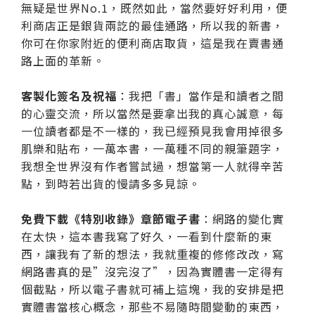
無疑是世界No.1，既然如此，當然要好好利用，便
利商店正是銀貨兩訖的最佳通路，所以我的新書，
你可在你家附近的便利商店取貨，這是我在賣書通
路上面的革新。
客製化簽名及祝福
：我把「書」當作是和讀者之間
的心靈交流，所以當然是要拿出我的真心誠意，每
一位讀者都是不一樣的，我已經預見我會用掉很多
肌樂和貼布，一萬本書，一萬種不同的親筆題字，
我想全世界沒有作者嘗試過，想當第一人就得辛苦
點，到時若出貨的慢請多多見諒。
免費下載《特別收錄》章節電子書
：網路的變化實
在太快，這本書我寫了好久，一看到什麼新的東
西，讓我有了新的想法，我就重複的修修改改，寫
網路書真的是”沒完沒了”，因為實體書一定得有
個截點，所以電子書就可補上這塊，我的安排是把
實體書當核心概念，那些不易隨時間變動的東西，