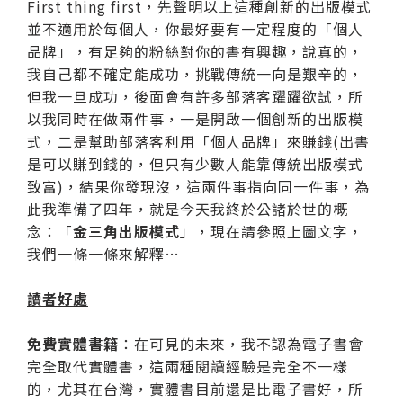
First thing first，先聲明以上這種創新的出版模式
並不適用於每個人，你最好要有一定程度的「個人
品牌」，有足夠的粉絲對你的書有興趣，說真的，
我自己都不確定能成功，挑戰傳統一向是艱辛的，
但我一旦成功，後面會有許多部落客躍躍欲試，所
以我同時在做兩件事，一是開啟一個創新的出版模
式，二是幫助部落客利用「個人品牌」來賺錢(出書
是可以賺到錢的，但只有少數人能靠傳統出版模式
致富)，結果你發現沒，這兩件事指向同一件事，為
此我準備了四年，就是今天我終於公諸於世的概
念：「
金三角出版模式
」，現在請參照上圖文字，
我們一條一條來解釋…
讀者好處
免費實體書籍
：在可見的未來，我不認為電子書會
完全取代實體書，這兩種閱讀經驗是完全不一樣
的，尤其在台灣，實體書目前還是比電子書好，所