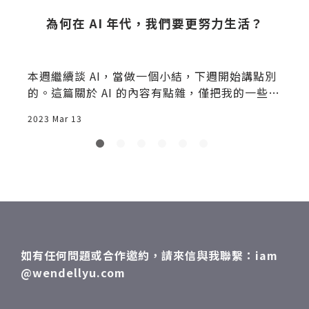
為何在 AI 年代，我們要更努力生活？
本週繼續談 AI，當做一個小結，下週開始講點別
的。這篇關於 AI 的內容有點雜，僅把我的一些想
法
2023 Mar 13
2
如有任何問題或合作邀約，請來信與我聯繫：iam
@wendellyu.com