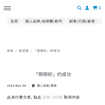
0
全部
個人品牌/自媒體/創作
創業/行銷/創意
首頁
部落格
「剛剛好」的成功
「剛剛好」的成功
2024 Nov 08
個人成長/思辨
此為付費文章, 點此
扣除 100點
取得內容