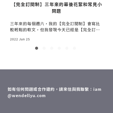
【完全訂閱制】三年來的幕後花絮和常見小
問題
三年來的每個週六，我的【完全訂閱制】會寫比
自私 「人
較輕鬆的軟文，但我發現今天已經是【完全訂閱
制】的最後一
2022 Jun 25
2
如有任何問題或合作邀約，請來信與我聯繫：iam
@wendellyu.com