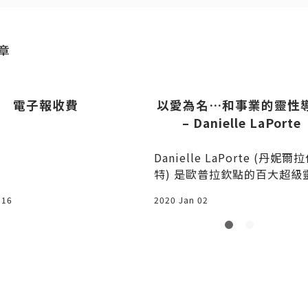
送出
送
章
電子報收費
以愛為名…和事業的靈性
– Danielle LaPorte
Danielle LaPorte (丹妮爾
特) 是歐普拉欽點的百大超級
魂、部落客、心
 16
2020 Jan 02