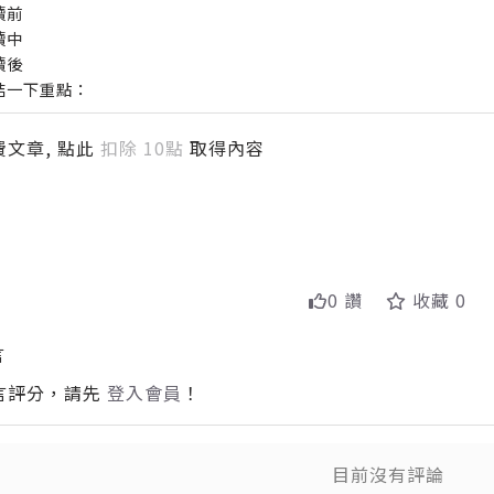
讀前
讀中
讀後
結一下重點：
文章, 點此
扣除 10點
取得內容
0 讚
收藏 0
言
言評分，請先
登入會員
！
目前沒有評論