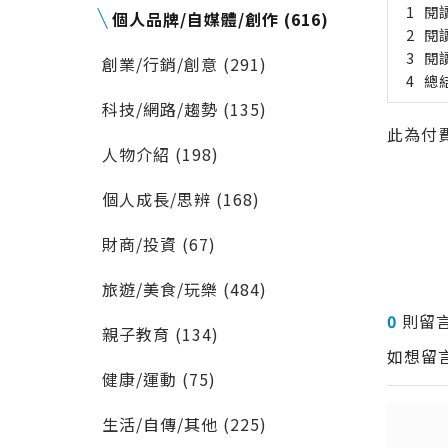
閱
個人品牌/自媒體/創作 (616)
閱
閱
創業/行銷/創意 (291)
總
科技/網路/趨勢 (135)
此為付費
人物介紹 (198)
個人成長/思辨 (168)
財商/投資 (67)
旅遊/美食/玩樂 (484)
0
則留
親子教育 (134)
如想留
健康/運動 (75)
生活/自傳/其他 (225)