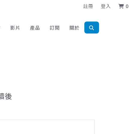
註冊
登入
0
作
影片
產品
訂閱
關於
讀後