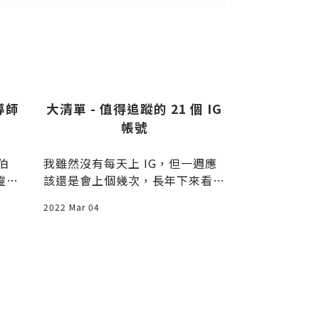
出
送出
導師
大清單 - 值得追蹤的 21 個 IG
你把學習擺
帳號
習
拉伯
我雖然沒有每天上 IG，但一週應
學無止境，因
靈
該還是會上個幾次，長年下來看到
前我開課，總
有趣、特別的帳號也會追蹤起來。
身為老師我不
2022 Mar 04
2020 Apr 11
本篇
我收