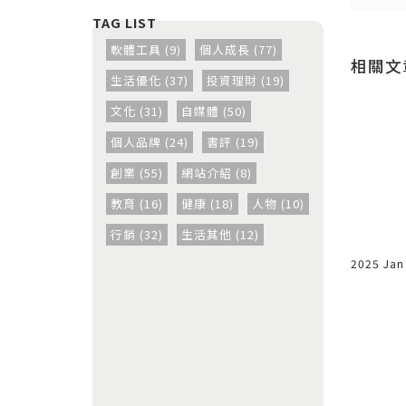
送出
送出
軟體工具 (9)
個人成長 (77)
相關文
生活優化 (37)
投資理財 (19)
文化 (31)
自媒體 (50)
 「創造需
如何用Godaddy買網址？
個人品牌 (24)
書評 (19)
創業 (55)
網站介紹 (8)
教育 (16)
健康 (18)
人物 (10)
，很多人會
我又跨出了部落格的另一步：教學
出一個東西
文。我其實不太喜歡寫啦，只是這
行銷 (32)
生活其他 (12)
無中生有」
問題一直有網友反覆的問我，所以
2013 Jul 03
2025 Jan
寫出來對你我他都好，所以請看以
下步驟...