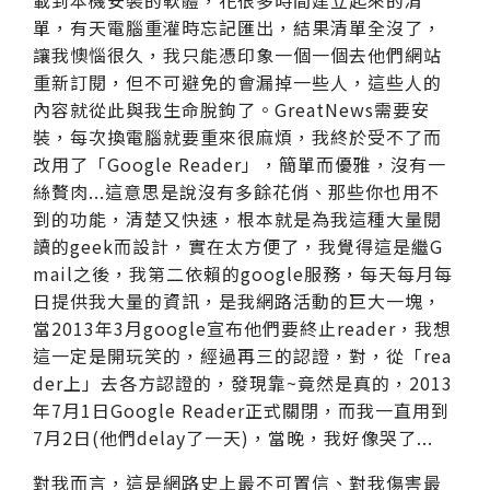
單，有天電腦重灌時忘記匯出，結果清單全沒了，
讓我懊惱很久，我只能憑印象一個一個去他們網站
重新訂閱，但不可避免的會漏掉一些人，這些人的
內容就從此與我生命脫鉤了。GreatNews需要安
裝，每次換電腦就要重來很麻煩，我終於受不了而
改用了「Google Reader」，簡單而優雅，沒有一
絲贅肉...這意思是說沒有多餘花俏、那些你也用不
到的功能，清楚又快速，根本就是為我這種大量閱
讀的geek而設計，實在太方便了，我覺得這是繼G
mail之後，我第二依賴的google服務，每天每月每
日提供我大量的資訊，是我網路活動的巨大一塊，
當2013年3月google宣布他們要終止reader，我想
這一定是開玩笑的，經過再三的認證，對，從「rea
der上」去各方認證的，發現靠~竟然是真的，2013
年7月1日Google Reader正式關閉，而我一直用到
7月2日(他們delay了一天)，當晚，我好像哭了...
對我而言，這是網路史上最不可置信、對我傷害最