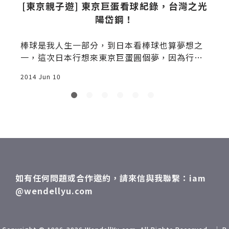
s
[東京親子遊] 東京巨蛋看球紀錄，台灣之光
陽岱鋼！
棒球是我人生一部分，到日本看棒球也算夢想之
一，這次日本行想來東京巨蛋圓個夢，因為行程
只有幾天，也不知道能不能遇到巨人主場，最好
2014 Jun 10
2
是能遇到北海道日本火腿鬥士隊來訪，這樣就可
看到陽岱鋼，結果我去查東京讀賣巨人的賽程，
真的就是他們來訪兩天！我的媽，運氣也太好了
吧！那還用多說什麼，一次圓兩個夢，趕快訂票
再說，本想訂週一的票結果一眨眼就沒了，只好
訂週日的票(也剩不多)，是怎樣，日本人搶票這
麼兇喔，還是中華職棒好，都不用搶票...從吉祥
寺坐JR到「水道橋」站，一出來就看到東京巨蛋
如有任何問題或合作邀約，請來信與我聯繫：iam
(Tokyo Dome)的指標，結果我忘了帶棒子來，
@wendellyu.com
只好跟Google大神借一支[東京親子遊] 東京巨蛋
看球紀錄，台灣之光陽岱鋼棒打巨人！「乾巴
爹，兄弟們」「我們要誓死奪回日本第一的寶
座！」(你哪位啊?)