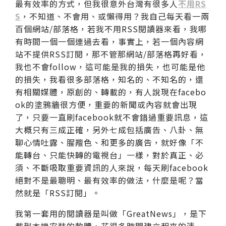
最有效率的方式，但我很意外台灣有很多人
不用RS
S
，不知道、不會用、或懶得用？我自己每天看一兩
百個網站/部落格，若我不用RSS閱讀器來看，我哪
有時間一個一個連過去看，事實上，若一個內容網
站不提供RSS訂閱，那不管那網站/部落格再好看，
我也不會follow，這可能是我的損失，也可能是他
的損失，我看很多部落格，知名的、不知名的，還
有相關媒體，原創的、轉載的，有人說現在facebo
ok的塗鴉牆很方便，重要的新聞或內容就會出現
了，只要一直刷facebook就不會錯過重要訊息，這
大概只有三成正確，另外七成包括廣告、八卦、無
聊心情吐露、腥羶色、和更多的廣告，就好像「不
能轉台、只能快轉的電視台」一樣，對於真正、必
須、不斷吸取重要資訊的人來說，每天刷facebook
絕對不是最聰明、最有效率的做法，什麼是呢？當
然就是「RSS訂閱」。
我第一套用的閱讀器是叫做「GreatNews」，是下
載到本機安裝的軟體，花很多時間建立起來的清