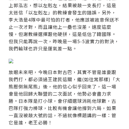
上郭泓志，想以左剋左，結果被敲一支長打，這是
太迷信「以左剋左」的教練會發生的錯誤，另外，
李大浩是4隊中最可怕的打者，他應該被故意保送不
止一次才對，而且讓他上一壘也沒差，速度這麼
慢，但謝教練選擇跟他硬拼，這是低估了韓國隊。
但我只能再說一次，昨晚是一場5-5波實力的對決，
我們輸球也許只是運氣差一點。
放眼未來吧，今晚日本對古巴，其實不管是誰要跟
我們打，都必須過王建民這關，繼(如往常那樣)「大
熊壓倒無尾熊」後，他的信心似乎回來了，這一場
會是他回歸大聯盟的二次面試，他勢必會盡力求
勝。日本隊是打小球，會仔細選球消耗他球數，古
巴隊打強力棒球，比較有機會讓他撐到六局，如果
一直沒被敲大號的話，不過就像標題講的一樣：管
它是誰，老王必勝！