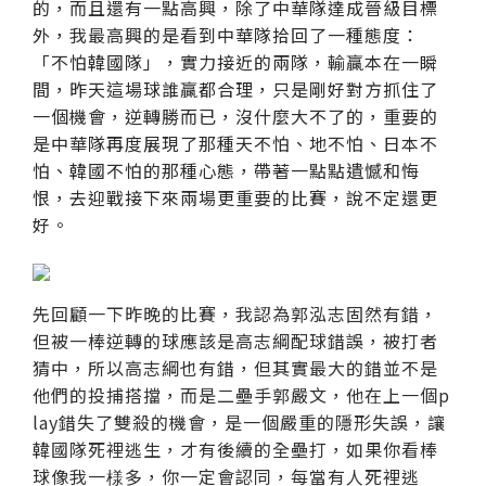
的，而且還有一點高興，除了中華隊達成晉級目標
外，我最高興的是看到中華隊拾回了一種態度：
「不怕韓國隊」，實力接近的兩隊，輸贏本在一瞬
間，昨天這場球誰贏都合理，只是剛好對方抓住了
一個機會，逆轉勝而已，沒什麼大不了的，重要的
是中華隊再度展現了那種天不怕、地不怕、日本不
怕、韓國不怕的那種心態，帶著一點點遺憾和悔
恨，去迎戰接下來兩場更重要的比賽，說不定還更
好。
先回顧一下昨晚的比賽，我認為郭泓志固然有錯，
但被一棒逆轉的球應該是高志綱配球錯誤，被打者
猜中，所以高志綱也有錯，但其實最大的錯並不是
他們的投捕搭擋，而是二壘手郭嚴文，他在上一個p
lay錯失了雙殺的機會，是一個嚴重的隱形失誤，讓
韓國隊死裡逃生，才有後續的全壘打，如果你看棒
球像我一様多，你一定會認同，每當有人死裡逃