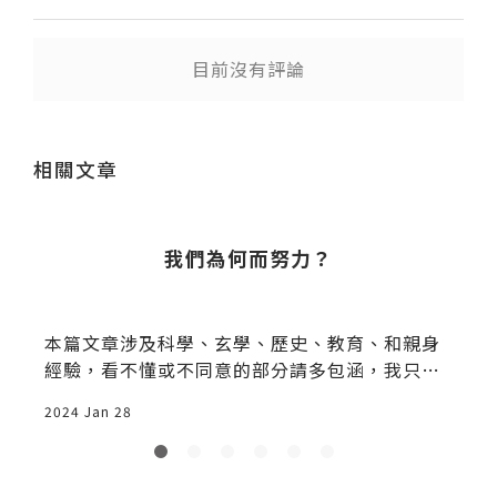
目前沒有評論
送出
相關文章
我們為何而努力？
本篇文章涉及科學、玄學、歷史、教育、和親身
經驗，看不懂或不同意的部分請多包涵，我只是
誠實地想把我
2024 Jan 28
2
嚴