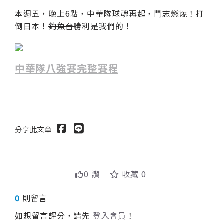
本週五，晚上6點，中華隊球魂再起，鬥志燃燒！打
倒日本！
釣魚台
勝利是我們的！
中華隊八強賽完整賽程
分享此文章
0 讚
收藏 0
0
則留言
如想留言評分，請先
登入會員
！