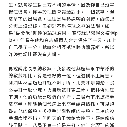
生，就會發生對己方不利的事情，因為你自己沒掌
握住機會，你等於把機會讓給對手，一個該拿下但
沒拿下的出局數，往往是局勢逆轉的關鍵，縱使記
分板上沒記錄，但卻逃不過棒球之神的法眼。如
果"硬要說"昨晚的輸球原因，應該就是郭嚴文這個p
lay，但看在他和高志綱兩人合力保住了一分，加上
自己得了一分，就讓他相互抵消將功贖罪囉，所以
昨晚這場比賽沒有人錯。
再說說謝長亨總教練，我發現他與歷年來中華隊的
總教練相比，算是較好的一位，但還稱不上厲害，
例如叫林哲瑄短打就不對了啊，比賽才剛開始，沒
必要打什麼小球，火哥應該打第二棒，把林哲瑄往
下調，他的功能比較偏向防守；三場看下來該盜壘
沒盜壘，昨晚換個代跑上來盜壘結果被抓，可見跑
壘是他的弱項。換投手是謝教練的長項，三場的投
手調度還不錯，但昨天的王鏡銘太晚下，羅錦龍應
該早點上，八局下第一位是左打，他”合理”的派