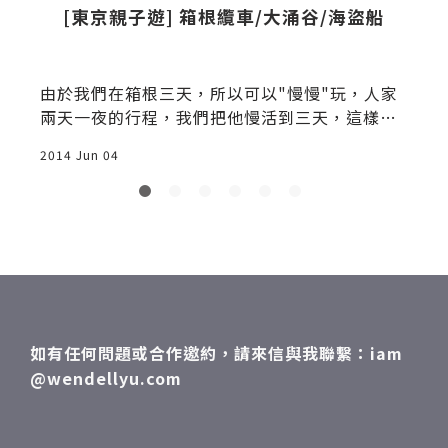
[東京親子遊] 箱根纜車/大涌谷/海盜船
由於我們在箱根三天，所以可以"慢慢"玩，人家
兩天一夜的行程，我們把他慢活到三天，這樣才
算有深度，光是一個雕刻之森美術館就可以耗掉
2014 Jun 04
2
一天了。今天我們搭上了公車回強羅，繼續我們
的「箱根交通工具」之旅，住在仙石原還滿不錯
的，可以搭公車在山路間奔馳，享受日本鄉野的
氛圍，強羅站的位置算是箱根地區的中心點，和
交通樞紐，住這區是最方便的，箱根登山鐵道鋼
索線(箱根登山Cable Car)，連接強羅站與早雲山
站，然後到早雲山站去換空中纜車，大涌谷出名
的黑蛋，Hello Kitty忍者裝...[東京親子遊] 箱根
如有任何問題或合作邀約，請來信與我聯繫：iam
纜車/大涌谷/海盜船 暢遊箱根
@wendellyu.com