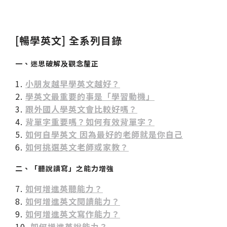
[暢學英文] 全系列目錄
一、迷思破解及觀念釐正
1.
小朋友越早學英文越好？
2.
學英文最重要的事是「學習動機」
3.
跟外國人學英文會比較好嗎？
4.
背單字重要嗎？如何有效背單字？
5.
如何自學英文 因為最好的老師就是你自己
6.
如何挑選英文老師或家教？
二、「聽說讀寫」之能力增強
7.
如何增進英聽能力？
8.
如何增進英文閱讀能力？
9.
如何增進英文寫作能力？
10.
如何增進英說能力？