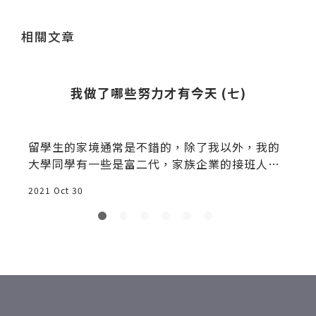
送出
相關文章
我做了哪些努力才有今天 (七)
留學生的家境通常是不錯的，除了我以外，我的
大學同學有一些是富二代，家族企業的接班人，
應父母要求出
2021 Oct 30
2