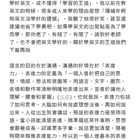
學好英文，或不懂得「學習的王道」。我以前在教
英文的時候，很多成人來學的理由是想「彌補年輕
時英文沒學好的遺憾」，我聽了就很好笑，甚至還
建議他省下學費吧，如果學英文的出發點是為了學
而學，那你老了、有錢了、有閒了、請到好老師
了，也不會把英文學好的，關於學英文的王道我們
下篇再說
語言的目的在於溝通，溝通的好壞在於「表達
力」，表達力的定義為「一個人善於把自己的思
想、情感、想法和意圖等，用語言、文字、圖形、
表情和動作等清晰明確地表達出來，並善於讓他人
理解、體會和掌握」(
出處
)。也就是說，表達力包括
了如何思考，大腦如何有效處理想法後，再如何說
出來。人從出生到會講話，預設的表達力是使用母
語，當小孩能清楚表達、精準描述某件事時，思想
會跟著成長，認識更多字彙，說話更加清楚，隨著
時間來精進表達能力，所以若一個人連基本的表達