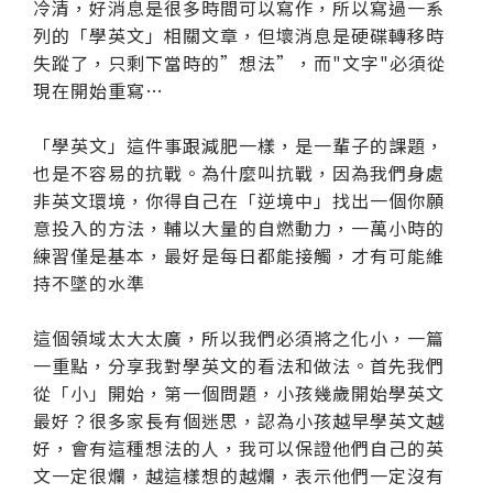
冷清，好消息是很多時間可以寫作，所以寫過一系
列的「學英文」相關文章，但壞消息是硬碟轉移時
失蹤了，只剩下當時的”想法”，而"文字"必須從
現在開始重寫…
「學英文」這件事跟減肥一樣，是一輩子的課題，
也是不容易的抗戰。為什麼叫抗戰，因為我們身處
非英文環境，你得自己在「逆境中」找出一個你願
意投入的方法，輔以大量的自燃動力，一萬小時的
練習僅是基本，最好是每日都能接觸，才有可能維
持不墜的水準
這個領域太大太廣，所以我們必須將之化小，一篇
一重點，分享我對學英文的看法和做法。首先我們
從「小」開始，第一個問題，小孩幾歲開始學英文
最好？很多家長有個迷思，認為小孩越早學英文越
好，會有這種想法的人，我可以保證他們自己的英
文一定很爛，越這樣想的越爛，表示他們一定沒有