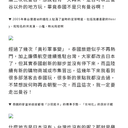
谷以外的地方玩，畢竟泰國不是只有曼谷啊！
▼ 2005年曼谷捷運站的牆柱上貼滿了當時的足球明星，包括我最喜歡的Henr
y，和知名的貝克漢、小羅，時光飛逝啊
經過了幾次「黃衫軍事變」，泰國旅遊似乎不再熱
門，加上廉價航空連續進駐台灣，大家都改去日本
了，但其實泰國創新的腳步並沒有停下來，而且陸
續有新的購物商城或市集冒出，這幾年下來我看到
很多部落客去泰國玩，很多新的景點我都沒去過，
不禁想說何時再去朝聖一次，而且這次，我一定要
走出曼谷！
▼ 泰國的麥當勞叔叔都是「沙挖底卡」的標準手勢，「在地化」的良好示範
什麼地方是日本沒有、台灣也沒有的呢？那就是舉