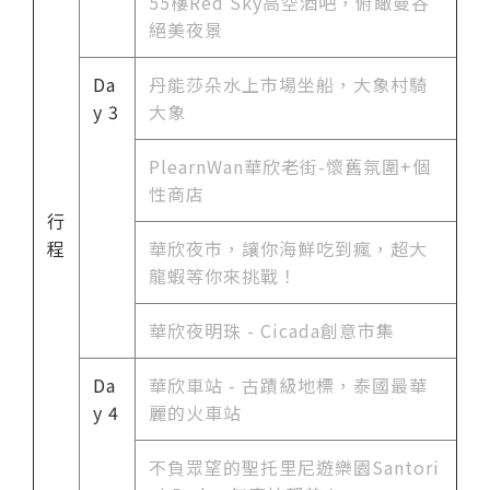
55樓Red Sky高空酒吧，俯瞰曼谷
絕美夜景
Da
丹能莎朵水上市場坐船，大象村騎
y 3
大象
PlearnWan華欣老街-懷舊氛圍+個
性商店
行
程
華欣夜市，讓你海鮮吃到瘋，超大
龍蝦等你來挑戰！
華欣夜明珠 - Cicada創意市集
Da
華欣車站 - 古蹟級地標，泰國最華
y 4
麗的火車站
不負眾望的聖托里尼遊樂園Santori