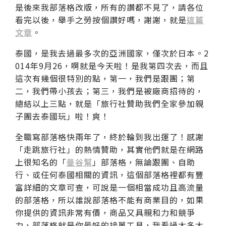
是後來我部落格改版，所有的讚都不見了，請各位
看完以後，舉手之勞按個讚好嗎，謝謝，就是
這篇
文章
。
泰國，是我去過最多次的亞洲國家，僅次於日本。2
014年9月26，啊就是今天啦！是我第四次去，而且
這次有幾個很特別的點，第一，我們是跟團；第
二，我們帶小孩去；第三，我們是被廠商招待的，
總結以上三點，就是「旅行社贊助我們全家參加親
子團去泰國玩」啦！爽！
全職寫部落格快兩年了，終於輪到我出運了！感謝
「走跳旅行社」的熱情贊助，其實他們就是在網路
上很知名的「
曼谷幫
」部落格，無論跟團、自助
行、或任何泰國相關的資訊，這個部落格裡都有豐
富詳細的文章可查，可說是一個相當成功且高流量
的部落格，所以誰說部落格不能有商業目的，如果
你提供的資訊非常有價，商品又具親和力和競爭
力，部落格就是你最好的接單工具，我看過太多太