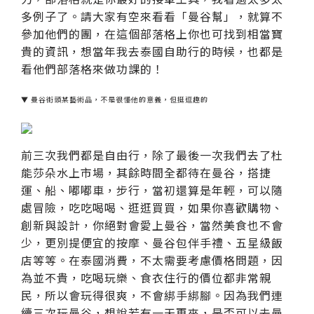
多例子了。請大家有空來看看「曼谷幫」，就算不
參加他們的團，在這個部落格上你也可找到相當寶
貴的資訊，想當年我去泰國自助行的時候，也都是
看他們部落格來做功課的！
▼ 曼谷街頭某藝術品，不是很懂他的意義，但挺逗趣的
前三次我們都是自由行，除了最後一次我們去了杜
能莎朵水上市場，其餘時間全都待在曼谷，搭捷
運、船、嘟嘟車，步行，當初還算是年輕，可以隨
處冒險，吃吃喝喝、逛逛買買，如果你喜歡購物、
創新與設計，你絕對會愛上曼谷，當然美食也不會
少，更別提便宜的按摩、曼谷包伴手禮、五星級飯
店等等。在泰國消費，不太需要考慮價格問題，因
為並不貴，吃喝玩樂、食衣住行的價位都非常親
民，所以會玩得很爽，不會綁手綁腳。因為我們連
續三次玩曼谷，想說若有一天再來，是否可以去曼