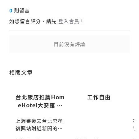
0
則留言
如想留言評分，請先
登入會員
！
目前沒有評論
送出
送出
相關文章
，
台北飯店推薦Hom
工作自由
死
eHotel大安館 沒
有比「家」更好的
深夜
上週獲邀去台北忠孝
在
地方
女
復興站附近新開的高
宇
了
檔飯店體驗，老闆和
「