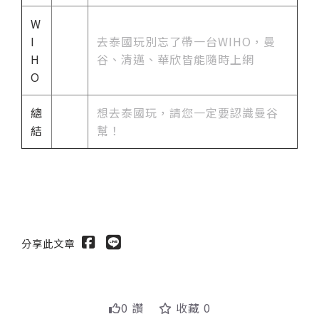
W
I
去泰國玩別忘了帶一台WIHO，曼
H
谷、清邁、華欣皆能隨時上網
O
總
想去泰國玩，請您一定要認識曼谷
結
幫！
分享此文章
0 讚
收藏 0