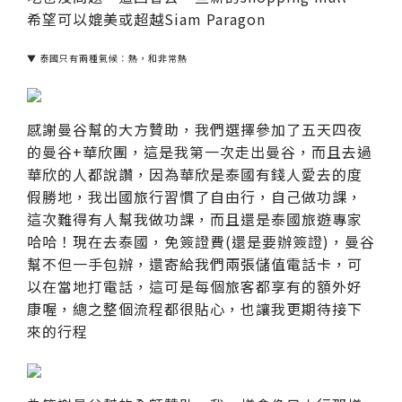
希望可以媲美或超越Siam Paragon
▼ 泰國只有兩種氣候：熱，和非常熱
感謝曼谷幫的大方贊助，我們選擇參加了五天四夜
的曼谷+華欣團，這是我第一次走出曼谷，而且去過
華欣的人都說讚，因為華欣是泰國有錢人愛去的度
假勝地，我出國旅行習慣了自由行，自己做功課，
這次難得有人幫我做功課，而且還是泰國旅遊專家
哈哈！現在去泰國，免簽證費(還是要辦簽證)，曼谷
幫不但一手包辦，還寄給我們兩張儲值電話卡，可
以在當地打電話，這可是每個旅客都享有的額外好
康喔，總之整個流程都很貼心，也讓我更期待接下
來的行程