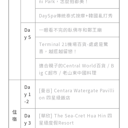
ni Park，怎麼拍都美！
DaySpa傳統泰式按摩+韓國亂打秀
Da
一眼看不完的臥佛寺和鄭王廟
y 5
Terminal 21機場百貨-處處是驚
喜，越逛越留戀！
適合親子的Central World百貨 / B
ig C超市 / 老山東中國料理
Da
[曼谷] Centara Watergate Pavilli
y 1
on 四星級飯店
-2
住
Da
[華欣] The Sea-Cret Hua Hin 四
宿
y 3
星級度假Resort