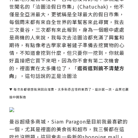
世聞名的「洽圖洽假日市集」(Chatuchak)，他不
僅是全亞洲最大，更號稱是全球最大的假日市集，
每個周末都有來自全世界的單幫客來此尋寶，我去
三次曼谷，三次都有來此報到，身為一個眼中處處
是商機的人來說，我每次去洽圖洽都充滿了興奮和
期待，有點像考古學家拿著鏟子準備去挖寶物的心
情，不知道會挖到什麼，但只要你一挖到，你就最
好直接把它買下來吧，因為你不會有第二次機會
的，裡面實在太多攤位了，「
逛街逛到搞不清楚方
向
」，這句話說的正是洽圖洽
▼ 每次去都很想批貨回台灣賣，太多新奇古怪的東西了，設計感一流，品質也贏
過中國製造
曼谷超級多商城，Siam Paragon是目前我最喜歡的
一個，尤其是裡面的美食街和超市，我三餐都在這
吃也沒問題，這回會去一些新的shopping mall，