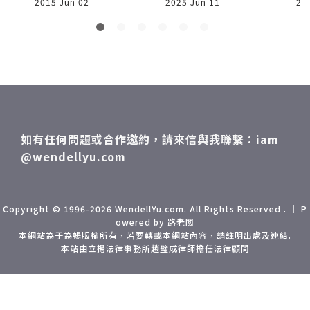
2015 Jun 02
2025 Jun 11
20
準備
行銷經理都是我朋
品
友，這是一定要幫忙
兩
雨
的，有看到關鍵字
才
嗎？YES！「忠孝復
上洋
興」，這可是台北鬧
局
區最心臟的心臟啊！
先
(這哪國形容詞？) 二
先
話不說的打包行李，
如有任何問題或合作邀約，請來信與我聯繫：iam
帶著妻小從台中上台
@wendellyu.com
手
北打拼！打拼需要一
rd
個家，所以住在名為
情況
「家」的飯店很合
棒
理，Home Hotel是
Copyright © 1996-2026 WendellYu.com. All Rights Reserved . ｜ P
owered by 路老闆
了
逸寬集團繼信義區
本網站為于為暢版權所有，若要轉載本網站內容，請註明出處及連結.
後，再度重金打造的
本站由立揚法律事務所趙璧成律師擔任法律顧問
女
超越之作，位於復興
才
南路一段219號，福
華飯店斜對面，空軍
聯
官兵活動中心正對