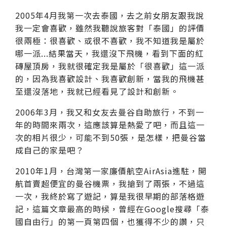
2005年4月我第一次去泰國，去之前女朋友跟我說
我一定會喜歡，雖然我聽說旅客對「泰國」的評價
很兩極：很喜歡、或很不喜歡，我不知道我是屬於
哪一派...結果當天，我還沒下飛機，看到下面的紅
磚屋頂房，我就很確定我是屬於「很喜歡」這一派
的，因為我喜歡設計、我喜歡創新，當我的飛機甚
至還沒落地，我就已經看見了設計和創新。
2006年3月，我又和女友去曼谷自助旅行，不到一
年的時間來兩次，這應該算是熱愛了吧，而且這一
次的相片很少，可能不到50張，是怎樣，把曼谷當
成自己的家是吧？
2010年1月，台灣第一家廉價航空AirAsia進駐，開
航首賣超便宜的曼谷機票，我搶到了兩張，不過這
一次，我終於寫了遊記，算是我很早期的部落格遊
記，這篇文章最高的時候，曾經在Google搜尋「泰
國自由行」的第一頁第四個，也獲得不少的讚，只