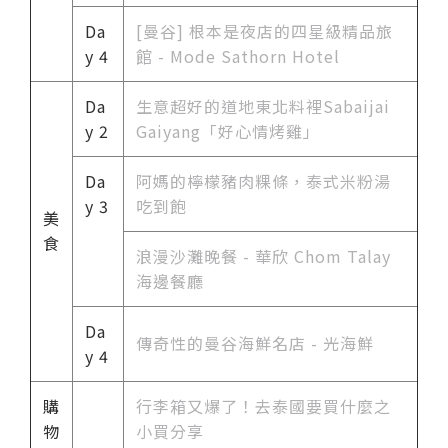
Da
[曼谷] 根
本是夜店的四星級精品旅
y 4
館 - Mode Sathorn Hotel
Da
生意超好的道地東北料裡Sabaijai
y 2
Gaiyang「好心情烤雞」
Da
阿媽的檸檬豬肉粿條，泰式米粉湯
y 3
吃到飽
美
食
浪漫沙灘晚餐 - 華欣 Chom Talay
海邊餐廳
Da
傳奇性的曼谷海鮮名店 - 光海鮮
y 4
購
行李箱又爆了！去泰國要買什麼之
物
小買分享