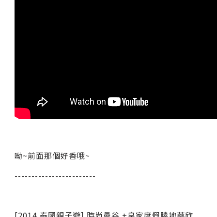
呦~前面那個好香哦~
------------------------
[2014 泰國親子遊] 時尚曼谷 +皇家度假勝地華欣