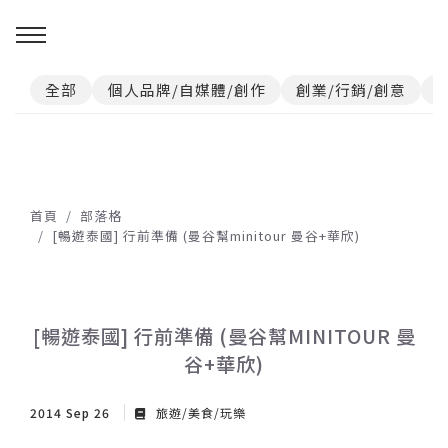
全部
個人品牌/自媒體/創作
創業/行銷/創意
首頁
部落格
[暢遊泰國] 行前準備 (曼谷幫minitour 曼谷+華欣)
[暢遊泰國] 行前準備 (曼谷幫MINITOUR 曼
谷+華欣)
2014 Sep 26
旅遊/美食/玩樂