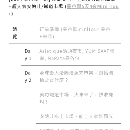
+超人氣安帕哇/鐵道市場 (
曼谷幫5天4夜Mini Tou
r
)
總
行前準備 (曼谷幫minitour 曼谷
覽
+華欣)
Da
Asiatique碼頭夜市, YUM SAAP餐
y 1
廳, NaRaYa曼谷包
Da
全球最大洽圖洽週末市集 - 到恰圖
y 2
恰要買什麼？
美功鐵道市場 - 火車來了，快收攤
啊！
安葩洼水上市場，船上人家好風光