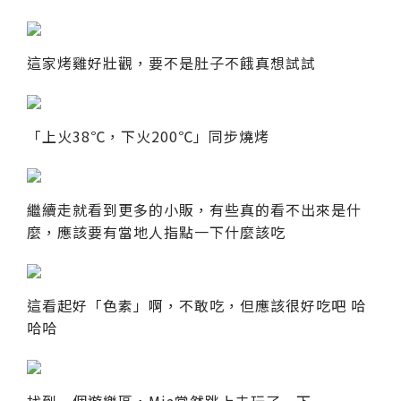
這家烤雞好壯觀，要不是肚子不餓真想試試
「上火38℃，下火200℃」同步燒烤
繼續走就看到更多的小販，有些真的看不出來是什
麼，應該要有當地人指點一下什麼該吃
這看起好「色素」啊，不敢吃，但應該很好吃吧 哈
哈哈
找到一個遊樂區，Mia當然跳上去玩了一下