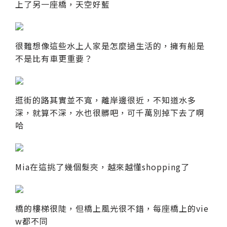
上了另一座橋，天空好藍
很難想像這些水上人家是怎麼過生活的，擁有船是
不是比有車更重要？
逛街的路其實並不寬，離岸邊很近，不知道水多
深，就算不深，水也很髒吧，可千萬別掉下去了啊
哈
Mia在這挑了幾個髮夾，越來越懂shopping了
橋的樓梯很陡，但橋上風光很不錯，每座橋上的vie
w都不同