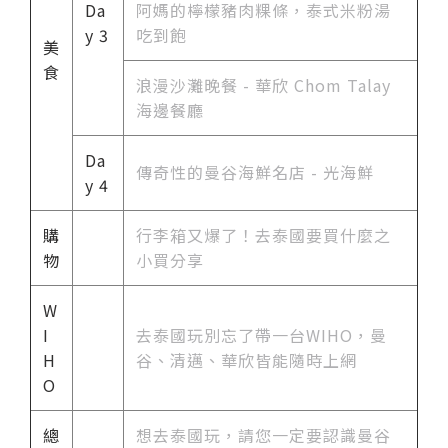
Da
阿媽的檸檬豬肉粿條，泰式米粉湯
y 3
吃到飽
美
食
浪漫沙灘晚餐 - 華欣 Chom Talay
海邊餐廳
Da
傳奇性的曼谷海鮮名店 - 光海鮮
y 4
購
行李箱又爆了！去泰國要買什麼之
物
小買分享
W
I
去泰國玩別忘了帶一台WIHO，曼
H
谷、清邁、華欣皆能隨時上網
O
總
想去泰國玩，請您一定要認識曼谷