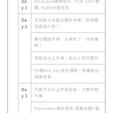
Da
Asiatique碼頭夜市, YUM SAAP餐
y 1
廳, NaRaYa曼谷包
Da
全球最大洽圖洽週末市集 - 到恰圖
y 2
恰要買什麼？
美功鐵道市場 - 火車來了，快收攤
啊！
安葩洼水上市場，船上人家好風光
55樓Red Sky高空酒吧，俯瞰曼谷
絕美夜景
Da
丹能莎朵水上市場坐船，大象村騎
y 3
大象
PlearnWan華欣老街-懷舊氛圍+個