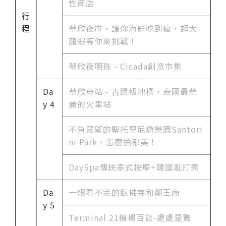
性商店
行
程
華欣夜市，讓你海鮮吃到瘋，超大
龍蝦等你來挑戰！
華欣夜明珠 - Cicada創意市集
Da
華欣車站 - 古蹟級地標，泰國最華
y 4
麗的火車站
不負眾望的聖托里尼遊樂園Santori
ni Park，怎麼拍都美！
DaySpa傳統泰式按摩+韓國亂打秀
Da
一眼看不完的臥佛寺和鄭王廟
y 5
Terminal 21機場百貨-處處是驚