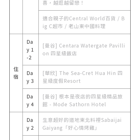
喜，越逛越留戀！
適合親子的Central World百貨 / B
ig C超市 / 老山東中國料理
Da
[曼谷] Centara Watergate Pavilli
y 1
on 四星級飯店
-2
住
Da
[華欣] The Sea-Cret Hua Hin 四
宿
y 3
星級度假Resort
Da
[曼谷] 根
本是夜店的四星級精品旅
y 4
館 - Mode Sathorn Hotel
Da
生意超好的道地東北料裡Sabaijai
y 2
Gaiyang「好心情烤雞」