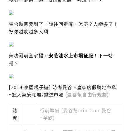
集合時間要到了，該往回走囉，怎麼？人變多了！
好像越晚越多人啊
美功河前全家福，
安葩洼水上市場征服
！下一站
是？
[2014 泰國親子遊] 時尚曼谷 +皇家度假勝地華欣
+超人氣安帕哇/鐵道市場 (
曼谷幫自由行規劃
)
總
行前準備 (曼谷幫minitour 曼谷
覽
+華欣)