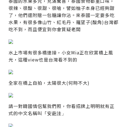
泰國的水果多元，充滿驚喜，泰國食物都重口味，
很辣、很酸、很甜、很嗆，譬如柚子本身已經夠甜
了，他們還附贈一包糖讓你沾。來泰國一定要多吃
水果，有很多像山竹、紅毛丹、羅望子(酸角)台灣都
吃不到，而且便宜到你會質疑老闆
水上市場有很多橋連接，小女Mia正在欣賞橋上風
光，這種view也是台灣看不到的
全家在橋上自拍，太陽很大(何時不大)
請一對韓國情侶幫我們照，你看招牌上明明就有正
式的中文名稱叫「
安葩洼」