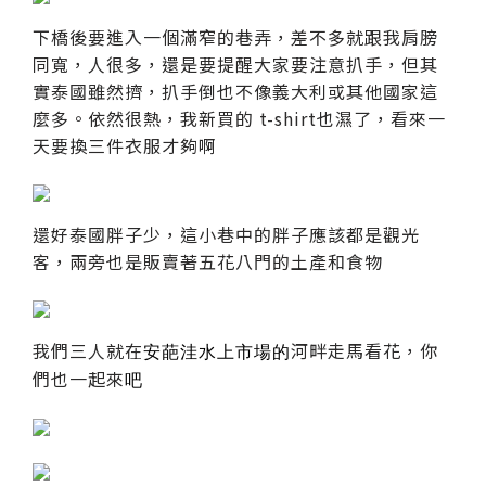
下橋後要進入一個滿窄的巷弄，差不多就跟我肩膀
同寬，人很多，還是要提醒大家要注意扒手，但其
實泰國雖然擠，扒手倒也不像義大利或其他國家這
麼多。依然很熱，我新買的 t-shirt也濕了，看來一
天要換三件衣服才夠啊
還好泰國胖子少，這小巷中的胖子應該都是觀光
客，兩旁也是販賣著五花八門的土產和食物
我們三人就在
河畔走馬看花，你
安葩洼水上市場的
們也一起來
吧