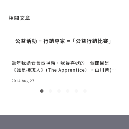
送出
相關文章
公益活動 + 行銷專家 =「公益行銷比賽」
d
當年我還看會電視時，我最喜歡的一個節目是
《誰是接班人》(The Apprentice），由川普(D
onald Trump)主持的實境節目，每集淘汰一位
2014 Aug 27
2
候選人，最後的贏家可以為Trump工作一年，高
薪又有知名度。每集的任務都不一樣，但這節目
給我印象最深的是「公益任務」，兩隊必須幫一
特定慈善團體來舉辦募款活動，然後比賽項目是
誰募得最多款項，但每次在「淘汰會議」開始
前，Trump一定會說一句話：「You are all win
ners.」 沒錯，只要是公益相關活動，募款的多寡