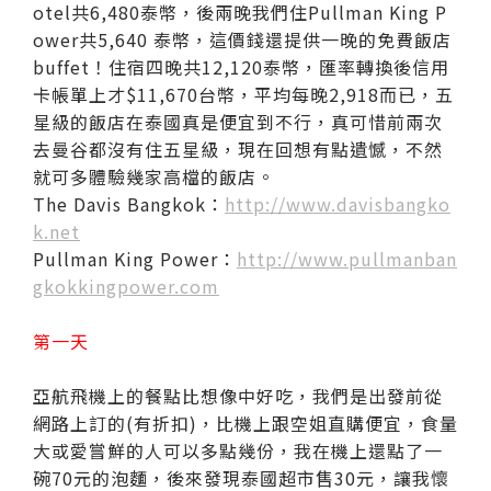
otel共6,480泰幣，後兩晚我們住Pullman King P
ower共5,640 泰幣，這價錢還提供一晚的免費飯店
buffet！住宿四晚共12,120泰幣，匯率轉換後信用
卡帳單上才$11,670台幣，平均每晚2,918而已，五
星級的飯店在泰國真是便宜到不行，真可惜前兩次
去曼谷都沒有住五星級，現在回想有點遺憾，不然
就可多體驗幾家高檔的飯店。
The Davis Bangkok：
http://www.davisbangko
k.net
Pullman King Power：
http://www.pullmanban
gkokkingpower.com
第一天
亞航飛機上的餐點比想像中好吃，我們是出發前從
網路上訂的(有折扣)，比機上跟空姐直購便宜，食量
大或愛嘗鮮的人可以多點幾份，我在機上還點了一
碗70元的泡麵，後來發現泰國超市售30元，讓我懷