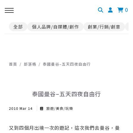
0
全部
個人品牌/自媒體/創作
創業/行銷/創意
首頁
部落格
泰國曼谷–五天四夜自由行
泰國曼谷–五天四夜自由行
2010 Mar 14
旅遊/美食/玩樂
又到四個月出境一次的遊記，這次我們去曼谷，曼