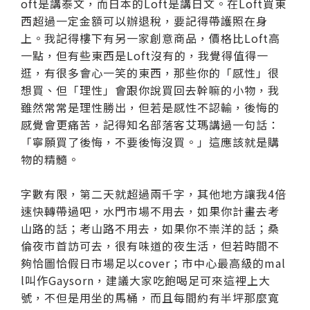
oft是講泰文，而日本的Loft是講日文。在Loft買東
西超過一定金額可以辦退稅，要記得帶護照在身
上。我記得樓下有另一家創意商品，價格比Loft高
一點，但有些東西是Loft沒有的，我覺得值得一
逛，有很多會心一笑的東西，那些你的「感性」很
想買、但「理性」會跟你說買回去幹嘛的小物，我
雖然常常是理性勝出，但若是感性不認輸，後悔的
感覺會更痛苦，記得知名部落客艾瑪講過一句話：
「寧願買了後悔，不要後悔沒買。」這應該就是購
物的精髓。
字數有限，第二天就超過兩千字，其他地方讓我4倍
速快轉帶過吧，水門市場不用去，如果你計畫去考
山路的話；考山路不用去，如果你不崇洋的話；桑
倫夜市首訪可去，很有味道的夜生活，但若時間不
夠恰圖恰假日市場足以cover；市中心最高級的mal
l叫作Gaysorn，建議大家吃飽喝足可來這裡上大
號，不但是用坐的馬桶，而且每間約有半坪那麼寬