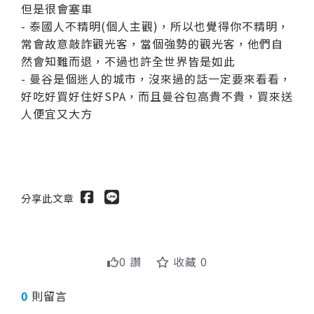
但是很會塞車
-
泰國人不精明(個人主觀)，所以也覺得你不精明，
常會故意敲詐觀光客，當個強勢的觀光客，他們自
然會知難而退，不過也許全世界皆是如此
-
曼谷是個迷人的城市，沒來過的話一定要來看看，
好吃好買好住好SPA，而且曼谷包高貴不貴，買來送
人便宜又大方
分享此文章
0 讚
收藏 0
0
則留言