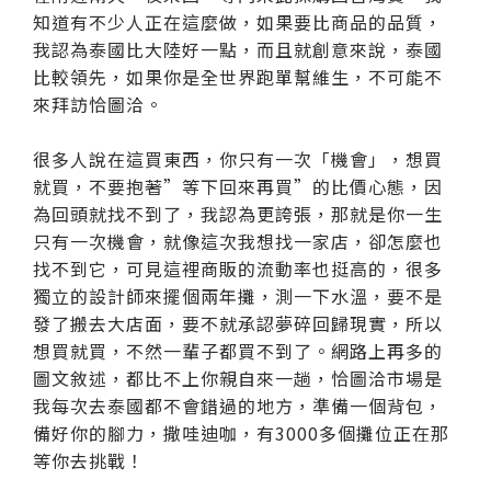
知道有不少人正在這麼做，如果要比商品的品質，
我認為泰國比大陸好一點，而且就創意來說，泰國
比較領先，如果你是全世界跑單幫維生，不可能不
來拜訪恰圖洽。
很多人說在這買東西，你只有一次「機會」，想買
就買，不要抱著”等下回來再買”的比價心態，因
為回頭就找不到了，我認為更誇張，那就是你一生
只有一次機會，就像這次我想找一家店，卻怎麼也
找不到它，可見這裡商販的流動率也挺高的，很多
獨立的設計師來擺個兩年攤，測一下水溫，要不是
發了搬去大店面，要不就承認夢碎回歸現實，所以
想買就買，不然一輩子都買不到了。網路上再多的
圖文敘述，都比不上你親自來一趟，恰圖洽市場是
我每次去泰國都不會錯過的地方，準備一個背包，
備好你的腳力，撒哇迪咖，有3000多個攤位正在那
等你去挑戰！