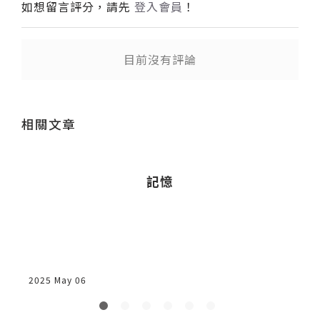
如想留言評分，請先
登入會員
！
目前沒有評論
送出
相關文章
記憶
i
2025 May 06
2