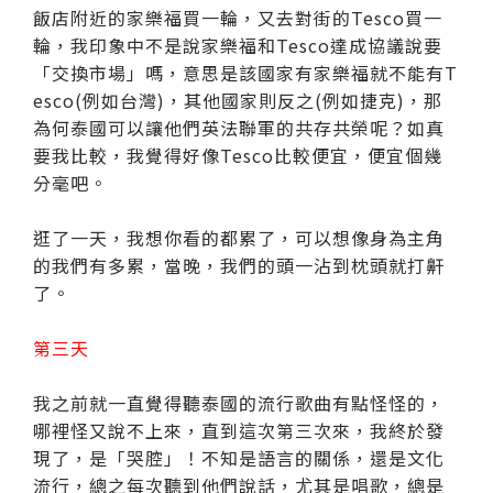
飯店附近的家樂福買一輪，又去對街的Tesco買一
輪，我印象中不是說家樂福和Tesco達成協議說要
「交換市場」嗎，意思是該國家有家樂福就不能有T
esco(例如台灣)，其他國家則反之(例如捷克)，那
為何泰國可以讓他們英法聯軍的共存共榮呢？如真
要我比較，我覺得好像Tesco比較便宜，便宜個幾
分毫吧。
逛了一天，我想你看的都累了，可以想像身為主角
的我們有多累，當晚，我們的頭一沾到枕頭就打鼾
了。
第三天
我之前就一直覺得聽泰國的流行歌曲有點怪怪的，
哪裡怪又說不上來，直到這次第三次來，我終於發
現了，是「哭腔」！不知是語言的關係，還是文化
流行，總之每次聽到他們說話，尤其是唱歌，總是