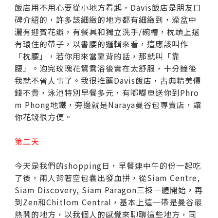
飯店用不用心要從小地方看起，Davis飯店是朋友口
碑介紹的，許多該細緻的地方都有細緻到，澡盆中
灑有迎賓花瓣，有餐具和獨立洗手/碗槽，枕頭上還
有環住的帶子，以書腰的邏輯來看，這應該叫作
「枕腰」，若你用來當靠背的話，那就叫「靠
腰」。泡完玫瑰花鴛鴦浴後實在太舒服，十分鐘後
我就不省人事了。我很推薦Davis飯店，古典精美價
錢不貴，泳池特別早餐多元，有嘟嘟車送你到Phro
m Phong地鐵，旁邊就是Naraya曼谷包專賣店，讓
你花錢很方便。
第二天
今天是我們的shopping日，早餐連中午的份一起吃
了後，兩人背著空包囊出發血拼，從Siam Centre,
Siam Discovery, Siam Paragon三棟一體開始，再
到Zen和Chitlom Central，基本上這一帶是曼谷最
熱鬧的地方，以我個人的感覺來聊聊這些地方，同