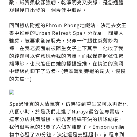
敞，紙質柔軟卻強韌，乾淨明亮又安靜，是您通體
舒暢後再出發的一個最佳中繼站。
回到飯店附近的Phrom Phong地鐵站，決定去女王
書中推薦的Urban Retreat Spa，分配到一間雙人
雅房，被要求全身脫光，只穿一件超性感薄紗內
褲，在我老婆面前被陌生女子上下其手，他收了我
的錢還可以咨意玩弄我的肉體，而我僅穿超彈性緊
繃薄紗，也只能任由她的揉捏搓推，在精油的滋潤
中緩緩的卸下了防備…(鏡頭轉到旁邊的燭火，慢慢
的失焦…)
Spa過後真的人清氣爽，彷彿得到重生又可以再逛他
八個小時，於是我們走進了Naraya曼谷包專賣店，
這家分店共兩層樓，觀光客絡繹不決的排隊結帳，
我們很客氣的只買了六個就離開了。Emporium購
物中心逛了20分鐘，決定還是去逛超市，計程車到