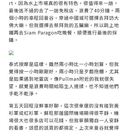
rt，因為水上市場真的很有特色，很值得來一趟。
最後逃不過的去了一趟免稅店，浪費了40分鐘。兩
個小時的車程回曼谷，穿過中國城可選擇去拜訪大
佛大廟，但我選擇去祭拜我的五臟廟，所以跳上地
鐵再去Siam Paragon吃晚餐，順便進行最後的採
購。
泰式按摩是這樣，雖然兩小時比一小時划算，但我
覺得按一小時剛剛好，兩小時只是歹戲拖棚，尤其
是如果遇到地雷店，像Pullman附近的我就很失
望，感覺是浪費時間給陌生人搓揉，也不知道他們
手乾不乾淨。
第五天回程沒鮮事好聊，這次很幸運的沒有碰到黃
衫軍或紅衫軍，蘇旺那蓬國際機場顯得很平靜，機
場很大也很多店可以花錢，但我寧願獨自一人安靜
的看書，該逛的該買的都搞定，上次來曼谷就覺得