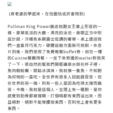
(疼老婆的學起來，在恰圖恰或許會用到)
Pullman King Power飯店就跟女王書上形容的一
樣，豪華氣派的大廳，漂亮的泳池，房間正方中附
設計感，冷橘色系顯露出低調的奢華，桌上還送我
們一盒蜜月巧克力，硬體設施方面無可挑剔。休息
片刻後，我們使用了免費晚餐buffet券，就在一樓
的Cuisine餐廳用餐，一坐下來旁邊的waiter對我笑
了一下，很自然的幫我們開瓶礦泉水倒在杯子裡，
魚肉蝦蛤蠣、糕點冰淇淋，我就像一隻魚，不知飽
為何物的一直吃。全世界有很多人因飢餓受苦，但
在世界的另一端，則有一些人是因為吃得太撐而痛
苦，今晚，我就是這個人。生理上有一種飽，是你
感覺到肋骨都被撐開，打個嗝都有東西溢出來，而
且絕對、絕對不能彎腰撿東西，否則地上會有更多
東西。