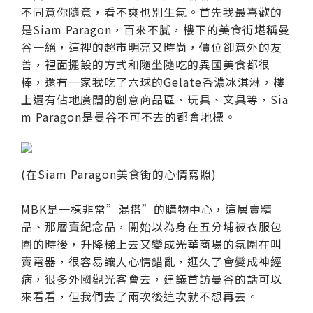
不同意你隨意，看不爽也別生氣。首先我最喜歡的
是Siam Paragon，百來不膩，樓下的美食街堪稱曼
谷一絕，這裡的超市明亮又時尚，價位卻意外的友
善，裡面擺設的方式和隨坐隨吃的異國美食都很
棒，還有一家我吃了六球的Gelate香濃冰淇淋，樓
上還有佔地廣闊的創意商品區、玩具、文具等，Sia
m Paragon是曼谷不可不去的都會地標。
(在Siam Paragon美食街的心情寫照)
MBK是一棟非常”混搭”的購物中心，這層賣精
品、那層賣紀念品，開始以為身在五分埔被衣服包
圍的時後，升降梯上去又變成光華商場的氛圍在叫
賣電器，很容易讓人心情錯亂，逛久了會變成神經
病，很多外國觀光客會去，建議首訪曼谷的話可以
來看看，但我們去了兩次後這次就不想再去。