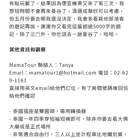
有點玩膩了，結果因為便宜機票又來了第三次，我
想短時間不會再來曼谷了，清邁或華欣可以考慮，
但五月份要去哪我還沒決定，我會多看其他部落客
的遊記再說。謝謝你又看完這篇超過5000字的遊
記，除了
廈門
外，你也該去一趟曼谷了，哈哈。
其他資訊和觀察
MamaTour 聯絡人：Tanya
Email：mamatour1@hotmail.com 電話：02-62
9-1163
直接用英文email給他們訂位，有了房間號碼後回信
給他們確認
-
泰國插座是雙圓頭，需用轉換器
-
泰國一年四季穿短袖短褲即可，除非你要去看大佛
大廟或是正式場所
-
非常適合自由行，三人以上坐計程車比地鐵划算，