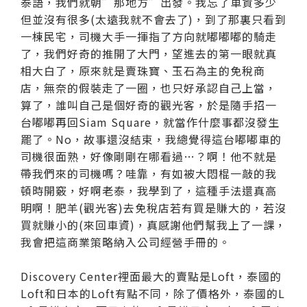
泰語，我們就朝”那地方”出發。我忘了車資多少
但並沒有很多(太遠我就不會去了)，到了那裏只看到
一棟民宅，司機大手一揮指了方向就嘟嘟嘟的騎走
了，我們好奇的推開了大門，望進去的第一眼就真
相大白了，原來就是賣珠寶、玉石為主的免稅商
店，無奈的假裝走了一圈，也只好承認自己上當，
算了，誰叫自己是個好奇的觀光客，於是隨手招一
台嘟嘟再回Siam Square，就當作什麼事都沒發生
罷了。No，故事還沒結束，我總覺得這台嘟嘟車的
司機很面熟，好像剛剛在哪看過…？啊！他不就是
帶我們來的司機嗎？哇靠，有如被大悶棍一敲的我
頓時開竅，好啊老泰，我學到了，這種手法還真高
明啊！肥羊(觀光客)去免稅店若有買是賺大的，若沒
買就賺小的(來回車資)，真感謝他們幫我上了一課，
我會把這商業策略納入公司經營手冊的。
Discovery Center裡面最大的賣點是Loft，泰國的
Loft和日本的Loft有點不同，除了價格外，泰國的L