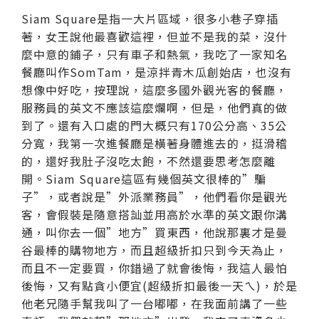
Siam Square是指一大片區域，很多小巷子穿插
著，女王說他最喜歡這裡，但並不是我的菜，沒什
麼中意的鋪子，只有車子和熱氣，我吃了一家知名
餐廳叫作SomTam，是涼拌青木瓜創始店，也沒有
想像中好吃，按理說，這麼多國外觀光客的餐廳，
服務員的英文不應該這麼爛啊，但是，他們真的做
到了。還有入口處的門大概只有170公分高、35公
分寬，我第一次進餐廳是橫著身體進去的，挺滑稽
的，還好我肚子沒吃太飽，不然還要思考怎麼離
開。Siam Square這區有幾個英文很棒的”騙
子”，或者說是”外派業務員”，他們看你是觀光
客，會假裝是隨意搭訕並用高於水準的英文跟你溝
通，叫你去一個”地方”買東西，他說那裏才是曼
谷最棒的購物地方，而且超級折扣只到今天為止，
而且不一定要買，你錯過了就會後悔，我這人最怕
後悔，又有點貪小便宜(超級折扣最後一天ㄟ)，於是
他老兄隨手幫我叫了一台嘟嘟，在我面前講了一些