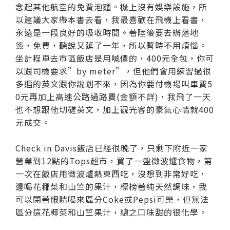
念起其他航空的免費泡麵。機上沒有娛樂設施，所
以建議大家帶本書去看，我最喜歡在飛機上看書，
永遠是一段良好的吸收時間。著陸後要去辦落地
簽，免費，聽說又延了一年，所以暫時不用煩惱。
坐計程車去市區飯店是用喊價的，400元全包，你可
以跟司機要求”by meter”，但他們會用練習過很
多遍的英文跟你說划不來，因為你要付機場叫車費5
0元再加上高速公路過路費(金額不詳)，我飛了一天
也不想跟他切磋英文，加上觀光客的豪氣心情就400
元成交。
Check in Davis飯店已經很晚了，只剩下附近一家
營業到12點的Tops超市，買了一盤微波爐食物，第
一次在飯店用微波爐熱東西吃，沒想到非常好吃，
邊喝花椰菜和山竺的果汁，標榜著純天然調味，我
可以閉著眼睛喝來區分Coke或Pepsi可樂，但無法
區分這花椰菜和山竺果汁，總之口味甜的很化學。