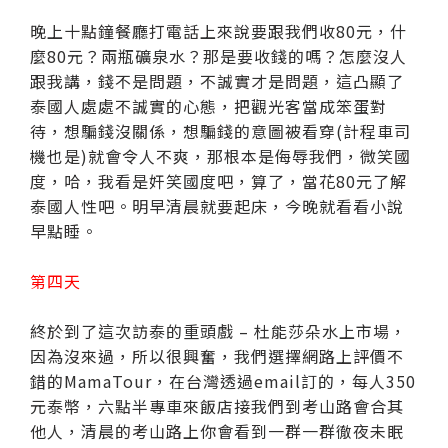
晚上十點鐘餐廳打電話上來說要跟我們收80元，什
麼80元？兩瓶礦泉水？那是要收錢的嗎？怎麼沒人
跟我講，錢不是問題，不誠實才是問題，這凸顯了
泰國人處處不誠實的心態，把觀光客當成笨蛋對
待，想騙錢沒關係，想騙錢的意圖被看穿(計程車司
機也是)就會令人不爽，那根本是侮辱我們，微笑國
度，哈，我看是奸笑國度吧，算了，當花80元了解
泰國人性吧。明早清晨就要起床，今晚就看看小說
早點睡。
第四天
終於到了這次訪泰的重頭戲 – 杜能莎朵水上市場，
因為沒來過，所以很興奮，我們選擇網路上評價不
錯的MamaTour，在台灣透過email訂的，每人350
元泰幣，六點半專車來飯店接我們到考山路會合其
他人，清晨的考山路上你會看到一群一群徹夜未眠