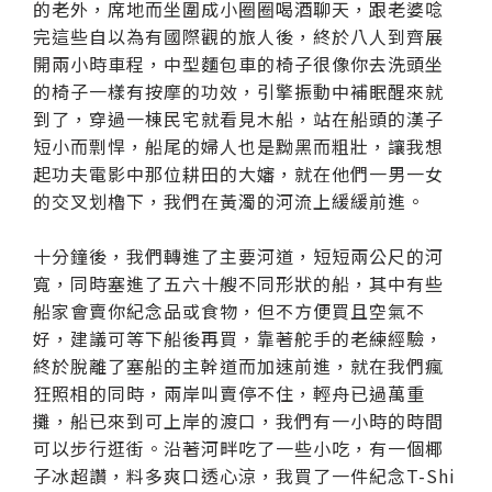
的老外，席地而坐圍成小圈圈喝酒聊天，跟老婆唸
完這些自以為有國際觀的旅人後，終於八人到齊展
開兩小時車程，中型麵包車的椅子很像你去洗頭坐
的椅子一樣有按摩的功效，引擎振動中補眠醒來就
到了，穿過一棟民宅就看見木船，站在船頭的漢子
短小而剽悍，船尾的婦人也是黝黑而粗壯，讓我想
起功夫電影中那位耕田的大嬸，就在他們一男一女
的交叉划櫓下，我們在黃濁的河流上緩緩前進。
十分鐘後，我們轉進了主要河道，短短兩公尺的河
寬，同時塞進了五六十艘不同形狀的船，其中有些
船家會賣你紀念品或食物，但不方便買且空氣不
好，建議可等下船後再買，靠著舵手的老練經驗，
終於脫離了塞船的主幹道而加速前進，就在我們瘋
狂照相的同時，兩岸叫賣停不住，輕舟已過萬重
攤，船已來到可上岸的渡口，我們有一小時的時間
可以步行逛街。沿著河畔吃了一些小吃，有一個椰
子冰超讚，料多爽口透心涼，我買了一件紀念T-Shi