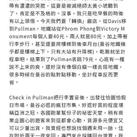
帶有濃濃的哭腔，這要是被滅絕師太黃小琥聽到
了，肯定是不及格的。沒事，我只是吃早餐的時後
有以上領悟。今天我們要「轉換」飯店，從Davis移
到Pullman，地鐵站從Phrom Phong到Victory M
onument每個人要40元，兩人就是80元，加上帶著
行李步行，甚至還要爬樓梯到後車月台(曼谷地鐵幾
乎都是樓梯上下，只有大站有升降梯)，乾脆就坐計
程車吧，結果到了Pullman表跳79元，心底有一種
說不上來的爽，還好沒有像個白癡一樣去搭地鐵，
很多時候在曼谷的點對點移動，坐計程車反而更
省。
Check in Pullman把行李置妥後，出發往恰圖恰假
日市場，曼谷必逛的瘋狂市集，好逛好買的程度堪
稱亞洲之冠，各國跑單幫份子的祕密天堂，稍有商
業企圖心的遊客來到這都會心動，貨源多元便宜又
可以少量出貨，我曾經也想說找個週末飛一趟，住
在附近兩天一夜來回，專門來此採購回台灣賣，我