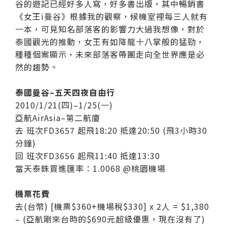
谷的遊記已經好多人寫，好多書出版，其中暢銷書
《女王i曼谷》根據我的觀察，候機室裡每三人就有
一本，可見知名部落客的影響力大過我想像，對於
泰國觀光的推動，女王有如降龍十八掌般的猛勁，
種種個案顯示，未來部落客帶團走向全世界應是必
然的趨勢。
泰國曼谷–五天四夜自由行
2010/1/21(四)–1/25(一)
亞航AirAsia–第二航廈
去 班次FD3657 起飛18:20 抵達20:50 (飛3小時30
分鐘)
回 班次FD3656 起飛11:40 抵達13:30
當天泰銖買進匯率：1.0068 @桃園機場
機票花費
去(台幣) [機票$360+機場稅$330] x 2人 = $1,380
– (亞航剛來台時的$690元超級優惠，現在沒有了)