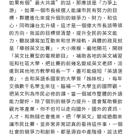
如果有個”最大共識”的話，那應該是「力爭上
游」，如果一個市長候選人能讓市民有努力的目
標，群體進化來提升個別的競爭力、財力、和信
心，同時讓台北升級，這才是一個偉大市長該帶領
的方向，我設的目標很清楚，提升全民的英文能
力，聽說讀寫加互動來和世界接軌，具體的政見就
是「舉辦英文比賽」，大小規模、遍地開花，開辦
「英文比賽型的電視節目」，補助各地的英文補習
班和社區大學，把比賽的前幾名變成英文老師，派
遣到其他地方教學相長一下，盡可能縮短「英語落
差」。去和英語系國家的大學簽「姊妹校」，每年
交換數千名學生來往，腦補一下大學生的國際觀。
把英文列為市民必修的課。當一個城市整體的外語
能力變好，除了個別的競爭力提升，還會幫助餐飲
觀光等產業，你不但可以走向國外，國外的資訊、
人才、和熱錢也會進來，把「學英文」變成遊戲來
讓市民比賽，並非常非常認真的看待這件事，一個
社會的競爭力和創新，都是源自中產階級，設法把