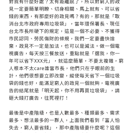
對我有什麼好處？太有距離感了，所以對窮人的政
見一定要簡單明瞭、切身相關、馬上就有、可以省
錢的東西，有那麼好的政見嗎？有的，那就是「取
消台北市政府專用垃圾袋」，當年環保署長、現任
台北市長所硬下的規定，這是一個不必要、不獲得
市民認同、勞民傷財的條規，我們一定要盡快捨
棄，政見不一定是加法，也可以是減法。做一個電
視廣告，每天按三餐放送，重點就是「選我，你一
年可以省下XXX元」，就這麼簡單，不要太複雜，窮
人根本不太care誰當市長，他們只在乎眼前的生
計，他們很想要立即改變，縱使每天省下一個垃圾
袋的錢也好，能滿足窮人的政見一個就夠，電視廣
告的結尾就是「明天起，你不用再買垃圾袋」，請
砸大錢打廣告，往死裡打！
最後是中產階級，也是人數最多、種類最多、需求
最多、想法最多的一群人，上面我們看到「富人怕
失去，窮人要省錢」，那中產階級要什麼呢？這個