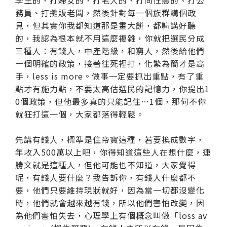
務員、打攤販老闆，然後針對每一個族群講個政
見，但其實你我都知道那是畫大餅，都嘛講好聽
的，我認為根本就不用這麼複雜，你就把選民分成
三種人：有錢人，中產階級，和窮人，然後給他們
一個明確的政策，接著往死裡打，化繁為簡才是高
手，less is more。做事一定要抓出重點，有了重
點才有施力點，不要太高估選民的記憶力，你提出1
0個政策，但他最多真的只能記住…1個，那何不你
就狂打這一個，大家都落得輕鬆。
先講有錢人，標準是住帝寶這種，若要換成數字，
年收入500萬以上吧，你得知道這些人在想什麼，連
勝文就是這種人，但他可能也不知道，大家覺得
呢，有錢人要什麼？我告訴你，有錢人什麼都不
要，他們只要維持現狀就好，因為當一切都沒變化
時，他們就會越來越有錢，所以他們害怕改變，因
為他們害怕失去，心理學上有個概念叫做「loss av