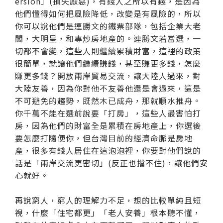
ersion」(損失厭惡)，有錢人之所以有錢，是因為
他們懂得如何把風險降低，改變是有風險的，所以
你可以說他們是連勝文的鐵票部隊，包括企業大老
闆，大明星，和專炒房地產的。連勝文若當選，一
切都不會變，這些人則繼續累積財富，這裡的政策
很簡單，就讓他們繼續賺錢，甚至賺更多錢，怎麼
賺更多錢？開放兩岸貿易交流，讓大陸人過來，對
大陸友善，因為你對他不友善他還是會過來，這是
不可避免的趨勢，既然木已成舟，那就順水推舟。
你千萬不能在選前說要「打房」，這些人最害怕打
房，因為他們的財富全是累積在房地產上，你選後
要怎麼打隨便你，但台灣目前的經濟命脈是房地
產，很多有錢人居住在這泡泡裡，你要對他們說的
話是「兩岸交流更密切」(反正也擋不住)，讓他們安
心就好。
再說窮人，窮人的理解力不足，想的比較單純且短
視，什麼「住宅都更」「老人安養」根本聽不懂，