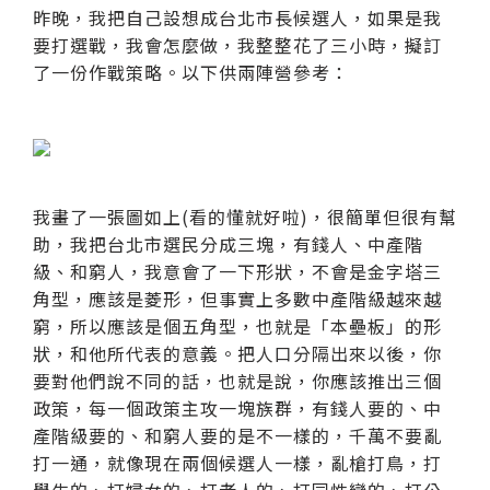
昨晚，我把自己設想成台北市長候選人，如果是我
要打選戰，我會怎麼做，我整整花了三小時，擬訂
了一份作戰策略。以下供兩陣營參考：
我畫了一張圖如上(看的懂就好啦)，很簡單但很有幫
助，我把台北市選民分成三塊，有錢人、中產階
級、和窮人，我意會了一下形狀，不會是金字塔三
角型，應該是菱形，但事實上多數中產階級越來越
窮，所以應該是個五角型，也就是「本壘板」的形
狀，和他所代表的意義。把人口分隔出來以後，你
要對他們說不同的話，也就是說，你應該推出三個
政策，每一個政策主攻一塊族群，有錢人要的、中
產階級要的、和窮人要的是不一樣的，千萬不要亂
打一通，就像現在兩個候選人一樣，亂槍打鳥，打
學生的、打婦女的、打老人的、打同性戀的、打公