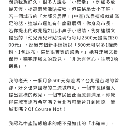
問題我想好久，很多人說要「小確幸」，例如多放
幾天假、提高育兒津貼這種，但這格局太小了吧，
若一個城市的「大部分居民」(中產)光靠這樣就能滿
足的話，這城市還能有什麼發展啊，你身為市長，
若你提出的政見是如此小鼻子小眼睛，例如連勝文
提出的「幼兒育兒津貼從現行每月2500元提高到30
00元」，然後有個新手媽媽說「500元可以多1罐奶
粉、1包尿布，這是很實質的幫助。」她替連勝文掛
保證，聽完連勝文的政見，「非常有信心，往第2胎
邁進」。
我的老天，一個月多500元有差嗎？台北是台灣的首
都，好歹也算國際的二流城市吧，一個市長候選人
提出這樣的政見，一個市民因此而感到滿足，你覺
得這城市還有希望嗎？台北有可能晉升到國際一流
城市嗎？Of Course Not！
我認為中產階級追求的絕不是如此的「小確幸」，