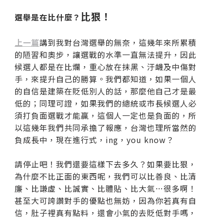
比狠！
選舉是在比什麼？
上一篇
講到我對台灣選舉的無奈，這幾年來所累積
的陋習和奧步，讓選戰的水準一直無法提升，因此
候選人都是在比爛，重心放在抹黑、汙衊及中傷對
手，來提升自己的勝算。我們都知道，如果一個人
的自信是建築在貶低別人的話，那麼他自己才是最
低的；同理可證，如果我們的總統或市長候選人必
須打負面選戰才能贏，這個人一定也是負面的，所
以這幾年我們共同承擔了報應，台灣也理所當然的
負成長中，現在進行式，ing，you know？
請停止吧！我們還要這樣下去多久？如果要比狠，
為什麼不比正面的東西呢，我們可以比善良、比清
廉、比謙虛、比誠實、比體貼、比大氣…很多啊！
甚至大可誇讚對手的優點也無妨，因為你若真有自
信，肚子裡真有點料，還會小氣的去貶低對手嗎，