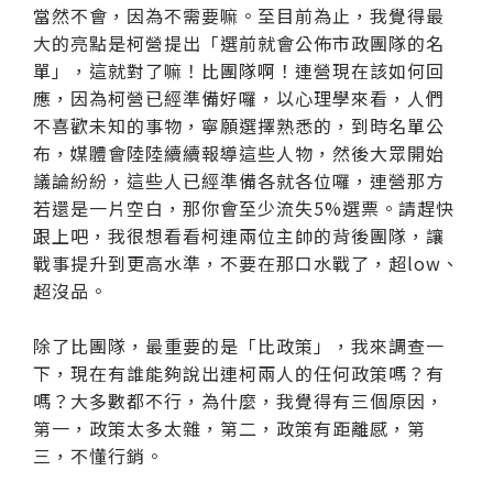
當然不會，因為不需要嘛。至目前為止，我覺得最
大的亮點是柯營提出「選前就會公佈市政團隊的名
單」，這就對了嘛！比團隊啊！連營現在該如何回
應，因為柯營已經準備好囉，以心理學來看，人們
不喜歡未知的事物，寧願選擇熟悉的，到時名單公
布，媒體會陸陸續續報導這些人物，然後大眾開始
議論紛紛，這些人已經準備各就各位囉，連營那方
若還是一片空白，那你會至少流失5%選票。請趕快
跟上吧，我很想看看柯連兩位主帥的背後團隊，讓
戰事提升到更高水準，不要在那口水戰了，超low、
超沒品。
除了比團隊，最重要的是「比政策」，我來調查一
下，現在有誰能夠說出連柯兩人的任何政策嗎？有
嗎？大多數都不行，為什麼，我覺得有三個原因，
第一，政策太多太雜，第二，政策有距離感，第
三，不懂行銷。