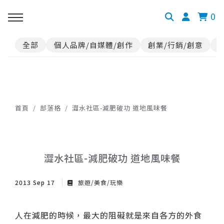
0
全部
個人品牌/自媒體/創作
創業/行銷/創意
首頁
部落格
澀水社區-減肥破功 道地風味餐
澀水社區-減肥破功 道地風味餐
2013 Sep 17
旅遊/美食/玩樂
人在減肥的時候，最大的阻礙就是來自各方的外食