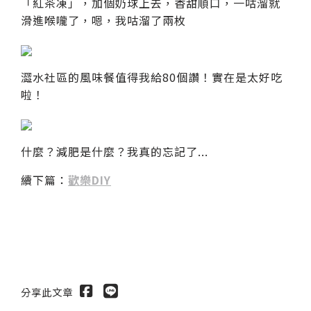
「紅茶凍」，加個奶球上去，香甜順口，一咕溜就
滑進喉嚨了，嗯，我咕溜了兩枚
澀水社區的風味餐值得我給80個讚！實在是太好吃
啦！
什麼？減肥是什麼？我真的忘記了...
續下篇：
歡樂DIY
分享此文章