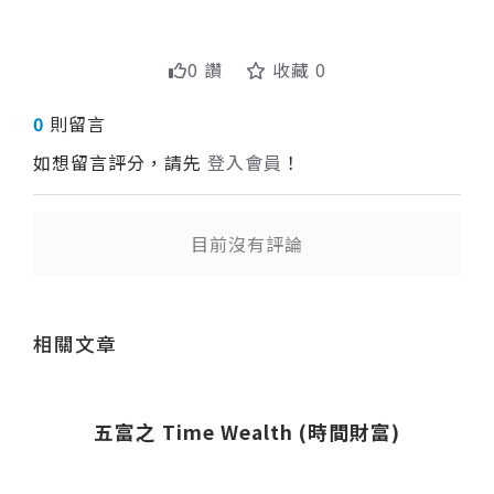
0 讚
收藏 0
0
則留言
如想留言評分，請先
登入會員
！
目前沒有評論
送出
相關文章
五富之 Time Wealth (時間財富)