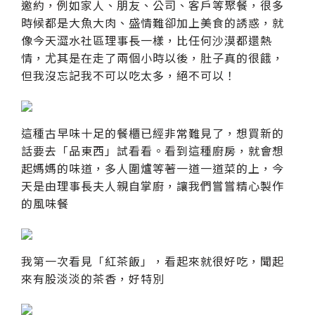
邀約，例如家人、朋友、公司、客戶等聚餐，很多
時候都是大魚大肉、盛情難卻加上美食的誘惑，就
像今天澀水社區理事長一樣，比任何沙漠都還熱
情，尤其是在走了兩個小時以後，肚子真的很餓，
但我沒忘記我不可以吃太多，絕不可以！
這種古早味十足的餐櫃已經非常難見了，想買新的
話要去「品東西」試看看。看到這種廚房，就會想
起媽媽的味道，多人圍爐等著一道一道菜的上，今
天是由理事長夫人親自掌廚，讓我們嘗嘗精心製作
的風味餐
我第一次看見「紅茶飯」，看起來就很好吃，聞起
來有股淡淡的茶香，好特別