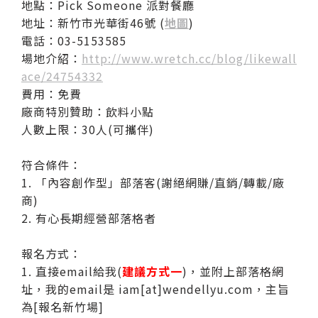
地點：Pick Someone 派對餐廳
地址：新竹市光華街46號 (
地圖
)
電話：03-5153585
場地介紹：
http://www.wretch.cc/blog/likewall
ace/24754332
費用：免費
廠商特別贊助：飲料小點
人數上限：30人(可攜伴)
符合條件：
1. 「內容創作型」部落客(謝絕網賺/直銷/轉載/廠
商)
2. 有心長期經營部落格者
報名方式：
1. 直接email給我(
建議方式一
)，並附上部落格網
址，我的email是 iam[at]wendellyu.com，主旨
為[報名新竹場]