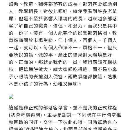
幫助、教育、輔導部落客的成長，部落客要幫助別
人，教學相長，對彼此都好，縱使我看到許多老鼠
屎，但還不至於影響大環境的成長，越來越多部落
客了解自己的職責、價值、和潛力，而我只是其中
的一份子，沒有一個人能完全的影響部落格圈，教
育廠商關於市場生態，但十個人、百個人、千個人
一起，就可以，每個人作法不一，風格不一，但只
要所說的話、做的事、產出的結果對大環境是好
的、正面的，那就是我們的一員，我們應該互相扶
持，把這塊餅做大，讓大家都吃得飽，而不是小鼻
子小眼睛的去搶別人便當，兩敗俱傷都挨餓，這根
本是小孩子的行為，幼稚又無聊。
這僅是非正式的部落客聚會，並不是我的正式課程
(我會考慮再開)，主要是認識一下同樣在平行時空推
動巨輪的同好，交流一下彼此心得，同時幫助有心
經營的"後輩"建立信心，和預見部落客燦爛的多元