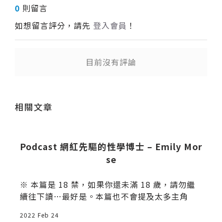
0
則留言
如想留言評分，請先
登入會員
！
目前沒有評論
送出
相關文章
Podcast 網紅先驅的性學博士 – Emily Mor
se
※ 本篇是 18 禁，如果你還未滿 18 歲，請勿繼
續往下讀…最好是。本篇也不會提及太多主角
2022 Feb 24
2