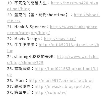
19. 不死兔的閒繪人生：
http://bosstwo420.pixn
et.net/blog
20. 羞克的【羞‧時尚shoetime】：
http://shoeti
me.cc/
21. Hank & Spencer：
http://www.hankspence
r.com/category/blog/
22. Mavis Design：
http://mavis.cc/
23. 牛牛肥滋滋：
http://milk52313.pixnet.net/b
log
24. shining小格格的天地：
http://www.wretch.c
c/blog/shining725
25. 雷斯魔鈁：
http://limf021583.pixnet.net/bl
og
26. Mars：
http://mars9977.pixnet.net/blog
27. 親密境界：
http://mwasks.blogspot.tw/
28. 簡單生活：
http://sofun.tw/