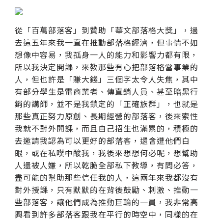
從「百萬部落客」到贊助「華文部落格大獎」，過
去這五年來我一直在推動部落格經濟，但事情不如
想像中容易，我孤身一人的能力和影響力都有限，
所以我決定開課，來教那些有心把部落格當事業的
人，但也許是「賺大錢」三個字太令人失焦，其中
有部分學生是電商業者、傳直銷人員、甚至暗黑行
銷的講師，並不是我鎖定的「正確族群」，也就是
那些真正努力原創、長期經營的部落客，後來索性
我就不對外開課，而且自己招生也滿累的，積極的
去邀請我認為可以更好的部落客，還會遭他們白
眼，或在私噗中酸我，我後來想想何必呢，想幫助
人還被人嫌，所以乾脆全部私下教導，有問必答，
盡可能的幫助那些信任我的人，這兩年來我都沒有
對外授課，只有默默的在背後鼓勵、刺激、推動一
些部落客，讓他們成為推動巨輪的一員，我非常高
興看到許多部落客跟我在平行的時空中，同樣的在