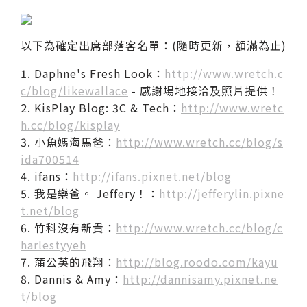
以下為確定出席部落客名單：(隨時更新，額滿為止)
1. Daphne's Fresh Look：
http://www.wretch.c
c/blog/likewallace
- 感謝場地接洽及照片提供！
2. KisPlay Blog: 3C & Tech：
http://www.wretc
h.cc/blog/kisplay
3. 小魚媽海馬爸：
http://www.wretch.cc/blog/s
ida700514
4. ifans：
http://ifans.pixnet.net/blog
5. 我是樂爸。 Jeffery！：
http://jefferylin.pixne
t.net/blog
6. 竹科沒有新貴：
http://www.wretch.cc/blog/c
harlestyyeh
7. 蒲公英的飛翔：
http://blog.roodo.com/kayu
8. Dannis & Amy：
http://dannisamy.pixnet.ne
t/blog