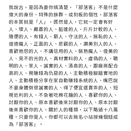
我說古，是因為要你搞清楚，「部落客」不是什麼
偉大的身份、特殊的族群、或刻板的個性，部落客
的本質就是「人」，既然是人，它就一定會有好
人、壞人、嚴肅的人、豁達的人、斤斤計較的人、
隨便的人、有錢人、窮人、守法的人、無恥的人、
道德魔人、正面的人、悲觀的人、讚美別人的人、
喜歡抱怨的人、不講信用的人、裝熟魔人、俊美的
人、見不的光的人、真材實料的人、虛偽的人、聰
明的人、笨人、誠實的人、清高的人、跟廠商配合
高的人、視賺錢為仇惡的人、主動積極腳踏實地的
人、主動積極分享在家自動賺錢系統的人、嘴巴說
不要身體倒很誠實的人、得了便宜還賣乖的人、短
視近利的人、不急著吃棉花糖的人、喜歡你的人、
討厭你的人、原本喜歡後來討厭你的人、原本討厭
後來喜歡你的人，關於人的種類，以下略過十八萬
種。只要你是人，你都可以去無名小站按幾個鈕成
為「部落客」。