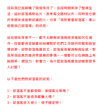
目前我已經辭職了兩個多月了，這段時間來除了整頓生
活、設計部落格新名片、思考寫文題材以外，同時我也跟
許多朋友或是新認識的人，分享「我想要當部落客、專心
經營自己部落格」的訊息。
這些朋友背景不一，都不太瞭解部落格經濟是如何在運
作，但是都肯定臉書粉絲團對於他們工作提供的幫助與宣
傳效果，卻對部落格廣告文、部落客抱著誤解與反感。對
我來說這真的是非常詭異的事情。一樣都可以在網路上有
點閱率、號招力、影響力，為什麼部落格廣告卻被那麼多
人討厭？
以下是他們對部落客的認知：
1、部落客不是都很假，拿錢寫文章嗎？
2、部落客不是很多都騙人嗎？
3、部落客收入很少、很不穩定吧！