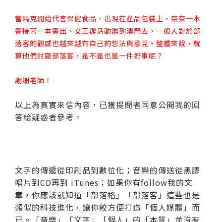
當馬克開始代言保健食品、出現在產品包裝上，奈奈一本
書接著一本書出、女王辦活動辦到澳門去，一般人對於部
落客的觀感也越來越有自己的想法與意見，整體來說，就
算他們討厭部落客，是不是也是一件好事呢？
謝謝老師！
以上為真實來信內容，已獲提問者同意公開我的回
答給疑惑者參考。
文字的傳遞從印刷品到數位化；音樂的傳送從黑膠
唱片到CD再到 iTunes；如果你有follow我的文
章，你應該就知道「部落格」「部落客」這些也是
類似的科技進化，讓你較方便打造「個人媒體」而
已。「音樂」「文字」「個人」的「本質」並沒有