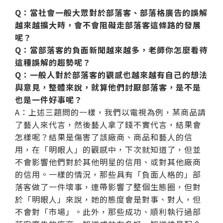
Q：當社會一般大眾對於部落客、部落格廣告的誤解
越來越擴大時，會不會阻礙走部落客這條路的發展
呢？
Q：當部落客的負面新聞越來越多，老師你怎麼看待
這種誤解的趨勢呢？
Q：一般人對於部落客的觀感也越來越有自己的想法
與意見，整體來說，就算他們討厭部落客，是不是
也是一件好事呢？
A：上述三題問的一樣，我們以電視為例，某商品請
了藝人來代言，然後藝人拿了錢不實代言，結果會
怎樣呢？結果是傷害了該廠商、商品和藝人的信
用，在「明眼人」的觀感中，下次就知道了，但並
不會影響他們對於其他明星的信用、或對其他廠商
的信用。一樣的情況，那些具有「負面人格的」部
落客做了一件壞事，連帶影響了整個生態圈，但對
於「明眼人」來說，她的態度會是對事、對人，但
不會對「市場」。此外，那些成功、順利執行過部