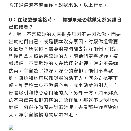
會知道這適不適合你。對我來說，以上皆是。
Q：在經營部落格時，目標群眾是否就鎖定於擁護自
己的讀者？
A：對，不喜歡妳的人有很多原因不是因為你，而是
出於他們自己，或是根本沒有原因，討厭你還需要
原因嗎？所以你不需要浪費時間去討好他們，把這
些時間拿去照顧喜歡妳的人，讓他們更喜歡妳。這
樣想吧，不喜歡妳的人在這個宇宙裡，注定不是妳
的菜，宇宙為了妳好，好心的安排了他們不喜歡
妳，讓妳和她可以都舒服的活下去，何必對抗宇宙
呢。如果妳本身不做虧心事，或主動激怒別人，自
然會吸引和妳心意相通的人。另外一方，如果妳真
的不喜歡某個部落客的言語作風，那就不要follow
她吧，何必花時間去討厭她呢，去看那些妳喜歡的
人，讓宇宙慢慢的物以類聚吧。