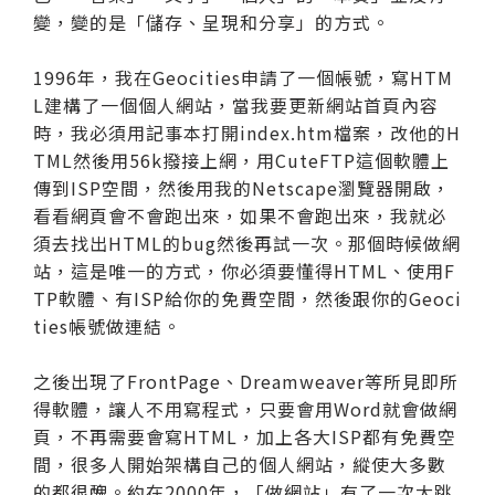
變，變的是「儲存、呈現和分享」的方式。
1996年，我在Geocities申請了一個帳號，寫HTM
L建構了一個個人網站，當我要更新網站首頁內容
時，我必須用記事本打開index.htm檔案，改他的H
TML然後用56k撥接上網，用CuteFTP這個軟體上
傳到ISP空間，然後用我的Netscape瀏覽器開啟，
看看網頁會不會跑出來，如果不會跑出來，我就必
須去找出HTML的bug然後再試一次。那個時候做網
站，這是唯一的方式，你必須要懂得HTML、使用F
TP軟體、有ISP給你的免費空間，然後跟你的Geoci
ties帳號做連結。
之後出現了FrontPage、Dreamweaver等所見即所
得軟體，讓人不用寫程式，只要會用Word就會做網
頁，不再需要會寫HTML，加上各大ISP都有免費空
間，很多人開始架構自己的個人網站，縱使大多數
的都很醜。約在2000年，「做網站」有了一次大跳