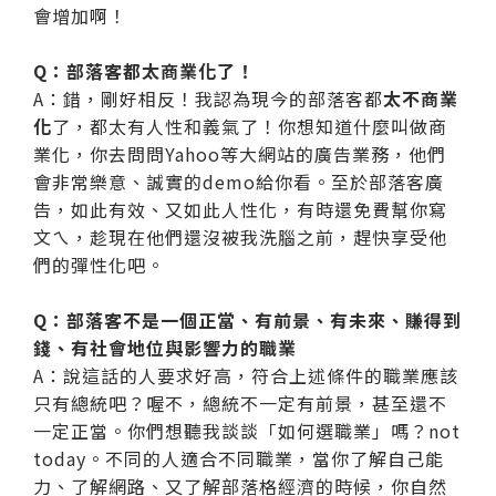
會增加啊！
Q：部落客都太商業化了！
A：錯，剛好相反！我認為現今的部落客都
太不商業
化
了，都太有人性和義氣了！你想知道什麼叫做商
業化，你去問問Yahoo等大網站的廣告業務，他們
會非常樂意、誠實的demo給你看。至於部落客廣
告，如此有效、又如此人性化，有時還免費幫你寫
文ㄟ，趁現在他們還沒被我洗腦之前，趕快享受他
們的彈性化吧。
Q：部落客不是一個正當、有前景、有未來、賺得到
錢、有社會地位與影響力的職業
A：說這話的人要求好高，符合上述條件的職業應該
只有總統吧？喔不，總統不一定有前景，甚至還不
一定正當。你們想聽我談談「如何選職業」嗎？not
today。不同的人適合不同職業，當你了解自己能
力、了解網路、又了解部落格經濟的時候，你自然