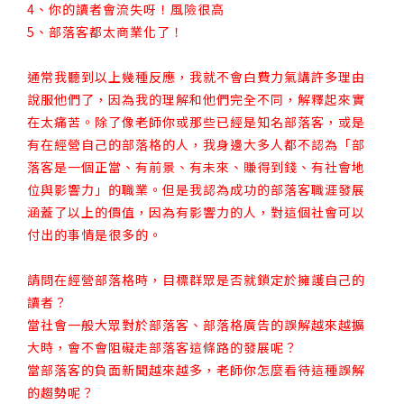
4、你的讀者會流失呀！風險很高
5、部落客都太商業化了！
通常我聽到以上幾種反應，我就不會白費力氣講許多理由
說服他們了，因為我的理解和他們完全不同，解釋起來實
在太痛苦。除了像老師你或那些已經是知名部落客，或是
有在經營自己的部落格的人，我身邊大多人都不認為「部
落客是一個正當、有前景、有未來、賺得到錢、有社會地
位與影響力」的職業。但是我認為成功的部落客職涯發展
涵蓋了以上的價值，因為有影響力的人，對這個社會可以
付出的事情是很多的。
請問在經營部落格時，目標群眾是否就鎖定於擁護自己的
讀者？
當社會一般大眾對於部落客、部落格廣告的誤解越來越擴
大時，會不會阻礙走部落客這條路的發展呢？
當部落客的負面新聞越來越多，老師你怎麼看待這種誤解
的趨勢呢？