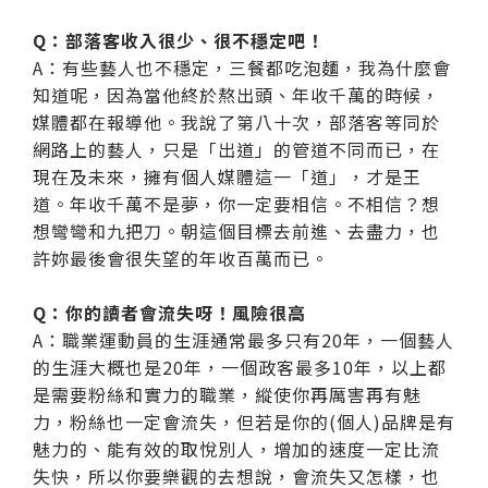
Q：部落客收入很少、很不穩定吧！
A：有些藝人也不穩定，三餐都吃泡麵，我為什麼會
知道呢，因為當他終於熬出頭、年收千萬的時候，
媒體都在報導他。我說了第八十次，部落客等同於
網路上的藝人，只是「出道」的管道不同而已，在
現在及未來，擁有個人媒體這一「道」，才是王
道。年收千萬不是夢，你一定要相信。不相信？想
想彎彎和九把刀。朝這個目標去前進、去盡力，也
許妳最後會很失望的年收百萬而已。
Q：你的讀者會流失呀！風險很高
A：職業運動員的生涯通常最多只有20年，一個藝人
的生涯大概也是20年，一個政客最多10年，以上都
是需要粉絲和實力的職業，縱使你再厲害再有魅
力，粉絲也一定會流失，但若是你的(個人)品牌是有
魅力的、能有效的取悅別人，增加的速度一定比流
失快，所以你要樂觀的去想說，會流失又怎樣，也