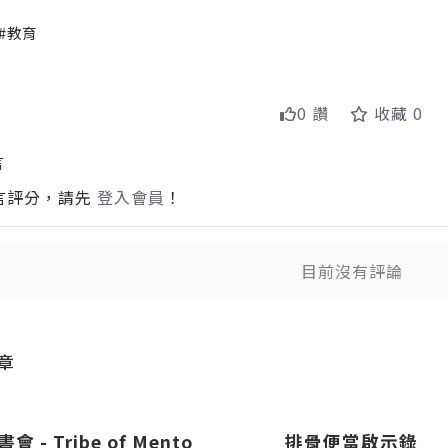
教育
0 讚
收藏 0
言
言評分，請先
登入會員
！
目前沒有評論
送出
送
章
 - Tribe of Mento
排骨便當啟示錄