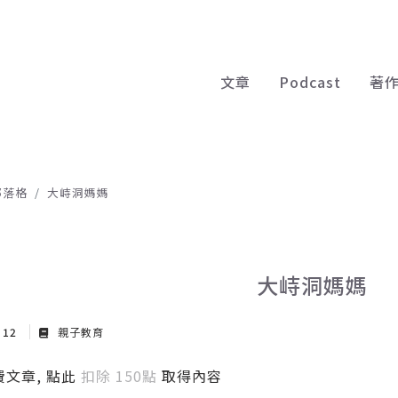
文章
Podcast
著
部落格
大峙洞媽媽
大峙洞媽媽
r 12
親子教育
文章, 點此
扣除 150點
取得內容