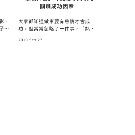
關鍵成功因素
影，
大家都知道做事要有熱情才會成
《百萬部落客
子上
功，但常常忽略了一件事，「熱
能賺大錢》一
我歡
情」是無形的、往往是看不見的，
落客，以商業
2019 Sep 27
2021 Dec 11
當然，它是
客和我