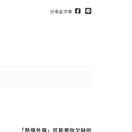
分享此文章
出
送出
「熱情外露」可能是你欠缺的
我做了哪些