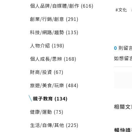
個人品牌/自媒體/創作 (616)
文化
創業/行銷/創意 (291)
科技/網路/趨勢 (135)
人物介紹 (198)
0
則留
如想留
個人成長/思辨 (168)
財商/投資 (67)
旅遊/美食/玩樂 (484)
送出
送出
親子教育 (134)
相關文
健康/運動 (75)
生活/自傳/其他 (225)
、特別、令
[暢遊華欣] 華欣必訪夜明珠 -
暢快讀書會