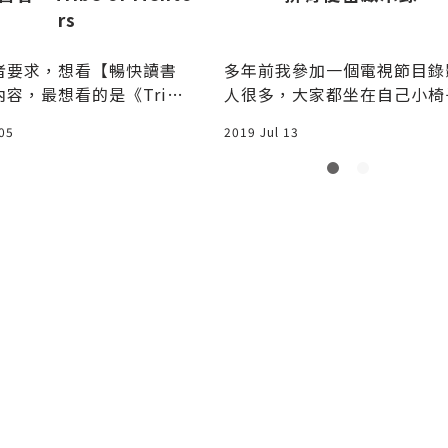
rs
者要求，想看【暢快讀書
多年前我參加一個電視節目錄
容，最想看的是《Tribe
人很多，大家都坐在自己小椅
ntors》這一本書，
等，終於等到了中午發便當，
 05
2019 Jul 13
欣