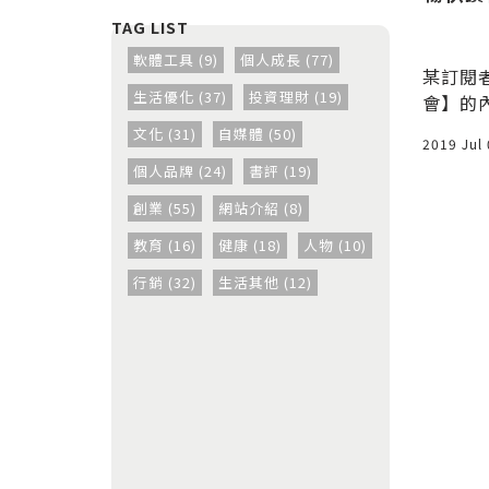
目
Cicada創意市集
軟體工具 (9)
個人成長 (77)
社群互動、
從華欣夜市離開後，我們來到今天
某訂閱
生活優化 (37)
投資理財 (19)
目」都是非
的最後一站，Cicada創意市集，
會】的內
」到用時方
「Cicada」翻成中文是蟬的意
of Me
文化 (31)
自媒體 (50)
2014 Nov 02
2019 Jul
思，知了嗎？嗯，知了。下車後放
個人品牌 (24)
書評 (19)
眼望去，我第一秒就愛上了這地
方，張燈結綵、綠意盎然、遠方還
創業 (55)
網站介紹 (8)
傳來樂團的演奏，一種很典雅悠閒
教育 (16)
健康 (18)
人物 (10)
的夜生活型態，尤其是這個金光奪
行銷 (32)
生活其他 (12)
目的入口看板，六個英文字母浮在
水面上，不知道為何讓我想到荷蘭
的「iamsterdam」字母，有種置
身歐洲的錯覺，但我明明在泰國
啊，多數攤販是用白帳篷，樹上掛
燈很有氣氛，台灣怎沒這樣的夜市
呢，整個園區佔地雖不大，但若要
細細品嘗每個攤位，差不多也要半