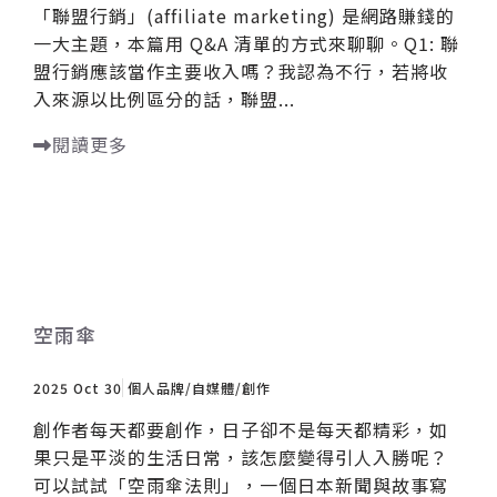
「聯盟行銷」(affiliate marketing) 是網路賺錢的
一大主題，本篇用 Q&A 清單的方式來聊聊。Q1: 聯
盟行銷應該當作主要收入嗎？我認為不行，若將收
入來源以比例區分的話，聯盟...
閱讀更多
空雨傘
2025 Oct 30
個人品牌/自媒體/創作
創作者每天都要創作，日子卻不是每天都精彩，如
果只是平淡的生活日常，該怎麼變得引人入勝呢？
可以試試「空雨傘法則」，一個日本新聞與故事寫