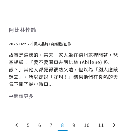
阿比林悖論
2025 Oct 27
個人品牌/自媒體/創作
故事是這樣的，某天一家人坐在德州家裡閒著，爸
爸提議：「要不要開車去阿比林 (Abilene) 吃
飯？」其他人都覺得很熱又遠，但以為「別人應該
想去」，所以都說「好啊！」結果他們在炎熱的天
氣下開了幾小時車...
閱讀更多
5
6
7
8
9
10
11