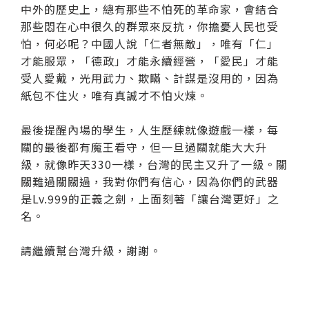
中外的歷史上，總有那些不怕死的革命家，會結合
那些悶在心中很久的群眾來反抗，你擔憂人民也受
怕，何必呢？中國人說「仁者無敵」，唯有「仁」
才能服眾，「德政」才能永續經營，「愛民」才能
受人愛戴，光用武力、欺瞞、計謀是沒用的，因為
紙包不住火，唯有真誠才不怕火煉。
最後提醒內場的學生，人生歷練就像遊戲一樣，每
關的最後都有魔王看守，但一旦過關就能大大升
級，就像昨天330一樣，台灣的民主又升了一級。關
關難過關關過，我對你們有信心，因為你們的武器
是Lv.999的正義之劍，上面刻著「讓台灣更好」之
名。
請繼續幫台灣升級，謝謝。