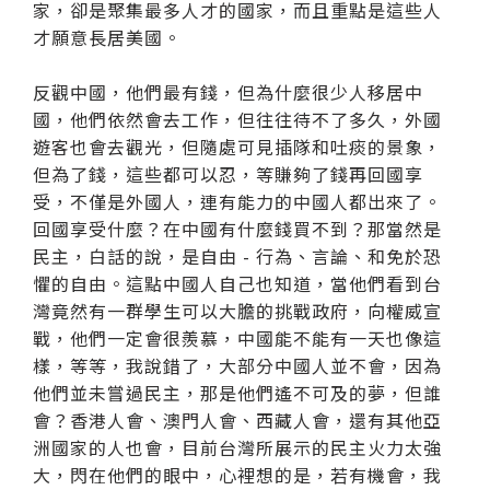
家，卻是聚集最多人才的國家，而且重點是這些人
才願意長居美國。
反觀中國，他們最有錢，但為什麼很少人移居中
國，他們依然會去工作，但往往待不了多久，外國
遊客也會去觀光，但隨處可見插隊和吐痰的景象，
但為了錢，這些都可以忍，等賺夠了錢再回國享
受，不僅是外國人，連有能力的中國人都出來了。
回國享受什麼？在中國有什麼錢買不到？那當然是
民主，白話的說，是自由 - 行為、言論、和免於恐
懼的自由。這點中國人自己也知道，當他們看到台
灣竟然有一群學生可以大膽的挑戰政府，向權威宣
戰，他們一定會很羨慕，中國能不能有一天也像這
樣，等等，我說錯了，大部分中國人並不會，因為
他們並未嘗過民主，那是他們遙不可及的夢，但誰
會？香港人會、澳門人會、西藏人會，還有其他亞
洲國家的人也會，目前台灣所展示的民主火力太強
大，閃在他們的眼中，心裡想的是，若有機會，我