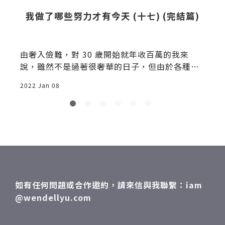
我做了哪些努力才有今天 (十七) (完結篇)
由奢入儉難，對 30 歲開始就年收百萬的我來
說，雖然不是過著很奢華的日子，但由於各種生
活支出已被
2022 Jan 08
2
如有任何問題或合作邀約，請來信與我聯繫：iam
@wendellyu.com