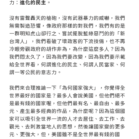
力：
進化的民主
。
沒有雷聲轟天的槍砲，沒有武器暴力的威嚇，我們
無需製造恐懼，像政府那樣的對我們，我們有的是
一群明知虎山卻行之、嘗試擺脫藍綠惡鬥的的「新
台灣人」，我們看破了壞政客的下流技倆，也不再
冷眼旁觀政府的胡作非為，為什麼這麼多人？因為
我們悶太久了，因為我們要改變，因為我們要示範
給全世界看，何謂進化的民主、何謂人民當家、何
謂一等公民的意志力。
我們來合理推論一下「為何國家強大」，你覺得全
世界最好的國家是？最多人會說美國，但他們絕不
是最有錢的國家喔，但他們最有名、最自由、最多
元、產生最多經典的作品，為什麼呢？因為這個國
家可以吸引全世界一流的人才去居住、去工作、去
觀光、去刺激當地人的思想，然後讓國家變的更多
元、更強大，但，美國雖不是全世界最有錢的國