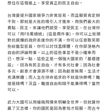
想住在這個島上，享受真正的民主自由。
台灣要提升國家競爭力非常容易，而且服貿肯定辦
不到，那就是大批的吸引人才進來，用我們最大的
賣點 - 民主，來讓他們感受、享受民主，在台灣你
可以「用FB罵總統」(這是兩件事)，你可以上街頭
對抗腐爛的政府表達你的不滿，你可以任意取笑那
些綜藝型官員，你可以討伐濫媒體，在你部落格內
自由的評論時事。以上的這些事並不是小確幸而
已，想深一點，這些正是一個強大國家的「基礎建
設」，因為有民主自由，才有多元社會；因為社會
多元，創意才會源源不絕；因為創意無限，生活才
充滿樂趣；而人生在拼命追求的不就是快樂嗎？難
道是錢嗎？況且，難道自由和錢不能兼得嗎？當然
可以。
武力大國可以用槍砲飛彈來恫嚇全世界，但就算你
贏了又怎樣，你的國民是因為害怕才屈服，而古今