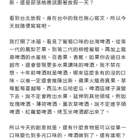
新，還是部落格應該跟著放假一天？
看到台北放假，身在台中的我也無心寫文，所以今
天就隨便寫寫吧。
我打開了冰箱，看見了葡萄口味的台灣啤酒，從第
一代的鳳梨芒果，到第二代的柳橙葡萄，再加上龍
泉啤酒的水蜜桃、百香果、香蕉，如果你去過日本
超市，還會發現更多水果調味的啤酒，我不禁在
想，十年前啤酒就是啤酒，哪來這麼多有的沒的口
味，以後一定還會推陳出新，蘋果火龍奇異果、草
莓藍莓蔓越莓、西瓜木瓜哈密瓜，啤酒這樣子演變
下去，說不定會跨出水果，延伸到其他領域，例如
玫瑰啤酒、薄荷啤酒、薰衣草啤酒，說不定連芋頭
啤酒、紅蘿蔔啤酒、烤玉米啤酒都出來了。
所以今天的創意就是，還有什麼食物是可以從單一
口味變化到多元口味的，啤酒做到了，還有誰呢？