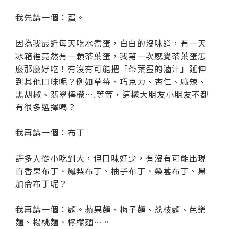
我先講一個：蛋。
因為我最近每天吃水煮蛋，白白的沒味道，有一天
冰箱裡竟然有一顆茶葉蛋，我第一次感覺茶葉蛋怎
麼那麼好吃！有沒有可能把「茶葉蛋的滷汁」延伸
到其他口味呢？例如草莓、巧克力、杏仁、麻辣、
黑胡椒、翡翠檸檬….等等，這樣大朋友小朋友不都
有很多選擇嗎？
我再講一個：布丁
許多人從小吃到大，但口味好少，有沒有可能出現
百香果布丁、鳳梨布丁、柚子布丁、桑葚布丁、黑
加侖布丁呢？
我再講一個：麵。蘋果麵、梅子麵、荔枝麵、芭樂
麵、楊桃麵、檸檬麵…。