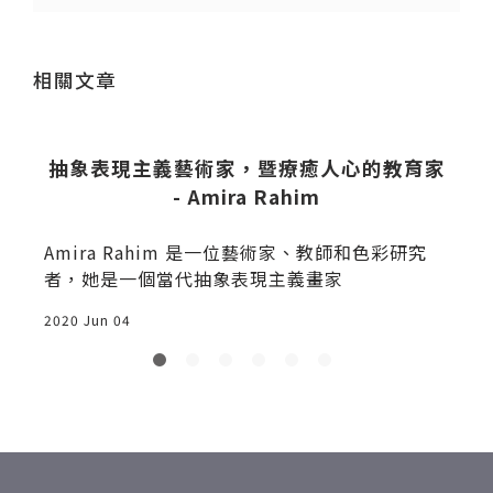
送出
相關文章
Y
抽象表現主義藝術家，暨療癒人心的教育家
- Amira Rahim
Amira Rahim 是一位藝術家、教師和色彩研究
者，她是一個當代抽象表現主義畫家
2020 Jun 04
2
免
盛