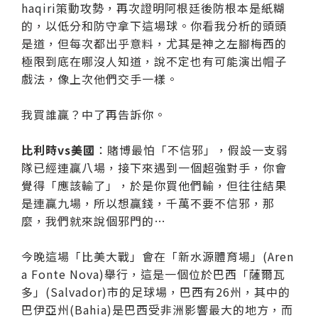
haqiri策動攻勢，再次證明阿根廷後防根本是紙糊
的，以低分和防守拿下這場球。你看我分析的頭頭
是道，但每次都出乎意料，尤其是神之左腳梅西的
極限到底在哪沒人知道，說不定也有可能演出帽子
戲法，像上次他們交手一樣。
我買誰贏？中了再告訴你。
比利時vs美國
：賭博最怕「不信邪」，假設一支弱
隊已經連贏八場，接下來遇到一個超強對手，你會
覺得「應該輸了」，於是你買他們輸，但往往結果
是連贏九場，所以想贏錢，千萬不要不信邪，那
麼，我們就來說個邪門的…
今晚這場「比美大戰」會在「新水源體育場」(Aren
a Fonte Nova)舉行，這是一個位於巴西「薩爾瓦
多」(Salvador)市的足球場，巴西有26州，其中的
巴伊亞州(Bahia)是巴西受非洲影響最大的地方，而