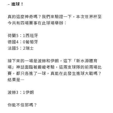
–
進球！
真的這麼神奇嗎？我們來驗證一下，本次世界杯至
今共有四場賽事在此球場舉辦：
荷蘭5：1西班牙
德國4：0葡萄牙
法國5：2瑞士
接下來的一場是波赫和伊朗，這下「新水源體育
場」神話面臨著嚴峻考驗，這兩支球隊的前兩場比
賽，都只各進了一球，真能在此發生進球大戰嗎？
結果是…
波赫3：1伊朗
你能不信邪嗎？