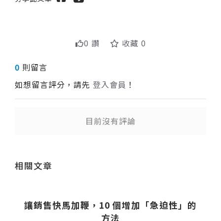
0 讚
收藏 0
0
則留言
如想留言評分，請先
登入會員
！
目前沒有評論
送出
相關文章
讓銷售快馬加鞭，10 個增加「急迫性」的
方法