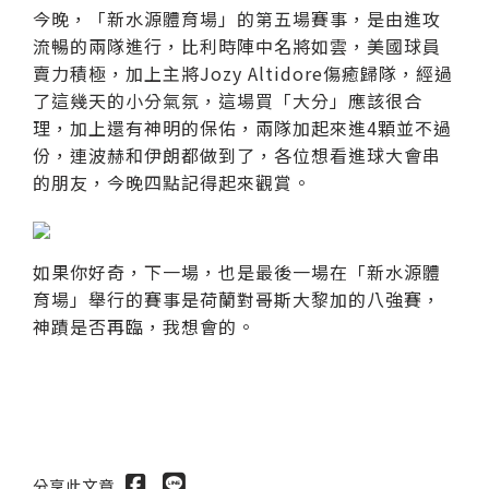
今晚，「新水源體育場」的第五場賽事，是由進攻
流暢的兩隊進行，比利時陣中名將如雲，美國球員
賣力積極，加上主將Jozy Altidore傷癒歸隊，經過
了這幾天的小分氣氛，這場買「大分」應該很合
理，加上還有神明的保佑，兩隊加起來進4顆並不過
份，連波赫和伊朗都做到了，各位想看進球大會串
的朋友，今晚四點記得起來觀賞。
如果你好奇，下一場，也是最後一場在「新水源體
育場」舉行的賽事是荷蘭對哥斯大黎加的八強賽，
神蹟是否再臨，我想會的。
分享此文章