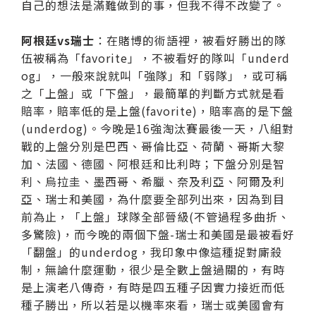
自己的想法是滿難做到的事，但我不得不改變了。
阿根廷vs瑞士
：在賭博的術語裡，被看好勝出的隊
伍被稱為「favorite」，不被看好的隊叫「underd
og」，一般來說就叫「強隊」和「弱隊」，或可稱
之「上盤」或「下盤」，最簡單的判斷方式就是看
賠率，賠率低的是上盤(favorite)，賠率高的是下盤
(underdog)。今晚是16強淘汰賽最後一天，八組對
戰的上盤分別是巴西、哥倫比亞、荷蘭、哥斯大黎
加、法國、德國、阿根廷和比利時；下盤分別是智
利、烏拉圭、墨西哥、希臘、奈及利亞、阿爾及利
亞、瑞士和美國，為什麼要全部列出來，因為到目
前為止，「上盤」球隊全部晉級(不管過程多曲折、
多驚險)，而今晚的兩個下盤-瑞士和美國是最被看好
「翻盤」的underdog，我印象中像這種捉對廝殺
制，無論什麼運動，很少是全數上盤過關的，有時
是上演老八傳奇，有時是四五種子因實力接近而低
種子勝出，所以若是以機率來看，瑞士或美國會有