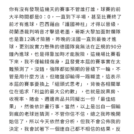
你有沒有發現這幾天的賽事不管誰打誰，球賽的前
大半時間都是0：0，一直到下半場，甚至比賽終了
前才有進球，巴西藉由「護國神柱」才得以晉級，
荷蘭憑裁判哨音才擊退老墨，哥斯大黎加面對爛隊
也是靠12碼才險勝，昨晚的法國一直到最後才進
球，更別說實力懸殊的德國隊竟無法在正規的90分
鐘內進球，也是得靠加時才能脫險，這幾場比賽看
下來，我不僅輸錢傷身，且發覺本屆的賽事實在太
難預測了。沒錯，強隊都如預期的晉級下一輪，不
管是用什麼方法，但賭盤卻輸得一蹋糊塗，這表示
本屆的賽事要換上「組頭式思考」，背後各相關單
位在追求「利益的最大公約數」，也就是說票房、
收視率、賭金、週邊商品共同擬出一份「最佳結
果」，然後依計畫行事。當然，以上是出自一個輸
到瘋的老球迷猜測，不管你信不信，總之我昨晚開
始信了，所以今天依然會分析，但我不會公佈我的
決定，我會試著下一個連自己都不相信的結果，反