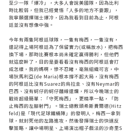
至少一隊「爆冷」，大多人會說美國隊，因為比利
時比較弱，但我已經覺悟「人多的地方不要跟」，
我寧願選擇瑞士爆冷，因為我看到目前為止，阿根
廷並沒有想像中強。
今年有兩隻阿根廷球隊，一隻有梅西，一隻沒有，
還記得上場阿根廷為了保留實力(或稱放水)，把梅西
換下場，那時比賽根本尚未確定贏得勝利，但他們
就這麼幹了，目的是要看看沒有梅西的阿根廷會打
成怎樣，我的媽啊，慘不忍睹，毫無組織可言，中
場狄馬利亞(de Maria)根本撐不起大局，沒有梅西
的阿根廷比沒有Suarez的烏拉圭、沒有Neymar的
巴西、沒有蚵仔的蚵仔麵線還爛，所以今晚瑞士的
戰術超級簡單：「守死梅西」，更精準一點，「防
止梅西的左腳射門」。瑞士總教頭希斯費爾德(Hitz
feld)是「現代足球鐵桶陣」的發明人，梅西一拿到
球，就封死他的左路進攻，然後發揮瑞士的快速反
擊策略，讓中場明星、上場演出帽子戲法的沙奇里S