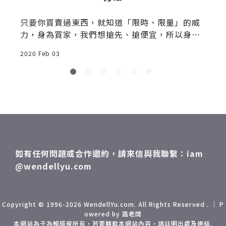
只要你買賣過東西，就知道「限時、限量」的威
力，身為買家，我們想搶先、搶便宜，所以身為
賣家，你若想
2020 Feb 03
2
如有任何問題或合作邀約，請來信與我聯繫：iam
@wendellyu.com
Copyright © 1996-2026 WendellYu.com. All Rights Reserved . ｜ P
owered by 路老闆
本網站為于為暢版權所有，若要轉載本網站內容，請註明出處及連結.