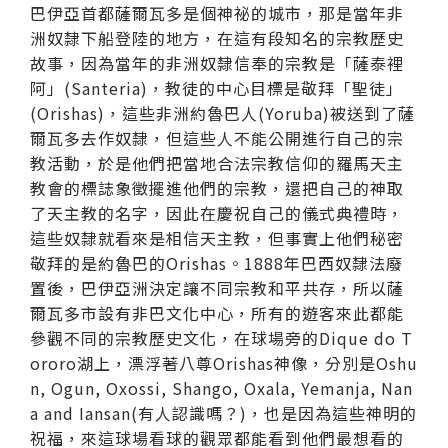
巴伊亞首都薩爾瓦多是個神祕的城市，那是當年非
洲奴隸下船登陸的地方，在這有段知名的宗教歷史
故事，因為當年的非洲奴隸信奉的宗教是「薩泰裡
阿」(Santeria)，教徒的中心目標是敬拜「聖徒」
(Orishas)，這些非洲約魯巴人(Yoruba)被送到了薩
爾瓦多去作奴隸，但這些人不能公開進行自己的宗
教活動，於是他們把當地合法宗教信仰的羅馬天主
教會的標誌象徵擺進他們的宗教，還把自己的神取
了天主教的名字，因此在慶祝自己的儀式典禮時，
這些奴隸就看來是相信天主教，但事實上他們秘密
敬拜的是約魯巴的Orishas。1888年巴西奴隸法廢
置後，巴伊亞洲決定讓不同宗教和平共存，所以薩
爾瓦多市設有非巴文化中心，所有的遊客來此都能
參觀不同的宗教歷史文化，在球場旁的Dique do T
ororo湖上，漂浮著八尊Orishas神像，分別是Oshu
n, Ogun, Oxossi, Shango, Oxala, Yemanja, Nan
a and Iansan(有人認識嗎？)，也是因為這些神明的
祝福，來這球場看球的觀眾都能看到他們最想看的