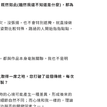
？既然如此(雖然我還不知道是什麼)，那為
哈欠，沒張揚，也不會特別遮掩，就直接做
許姿勢比較特殊，路過的人開始指指點點，
的，都與作品本身毫無關聯。我也不是明
上取得一席之地，您打破了這個傳統，每次
複製？
作時的心境可能產生一種差異，形成後來的
貌細節自然不同；而心境和我一樣的，理論
成功與否的關鍵因素之一。