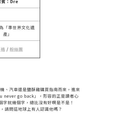
來賓：Dre
為「準世界文化遺
產」
落格
/
粉絲團
相機、汽車還是鹽酥雞購買指南而來，進來
 never go back」，形容的正是讀者心
幾個字就幾個字，總比沒有好啊是不是！
他，請問這地球上有人認識他嗎？