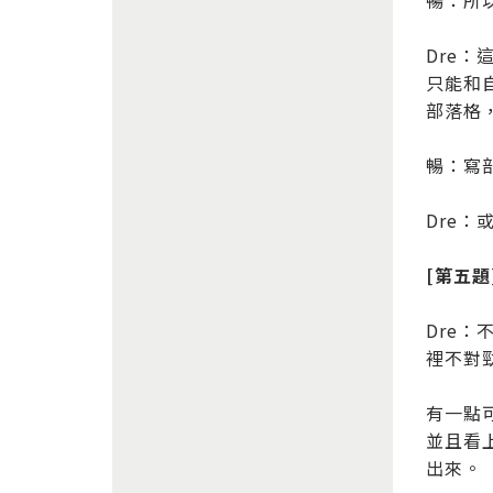
暢：所
Dre
只能和
部落格
暢：寫
Dre
[第五
Dre
裡不對
有一點
並且看
出來。