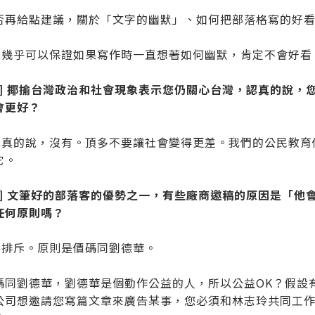
否再給點建議，關於「文字的幽默」、如何把部落格寫的好看
：我幾乎可以保證如果寫作時一直想著如何幽默，肯定不會好看
題] 揶揄台灣政治和社會現象表示您仍關心台灣，認真的說，
會更好？
：認真的說，沒有。頂多不要讓社會變得更差。我們的公民教
它。
題] 文筆好的部落客的優勢之一，有些廠商邀稿的原因是「他
任何原則嗎？
：不排斥。原則是價碼同劉德華。
碼同劉德華，劉德華是個勤作公益的人，所以公益OK？假設
公司想邀請您寫篇文章來廣告某事，您必須和林志玲共同工