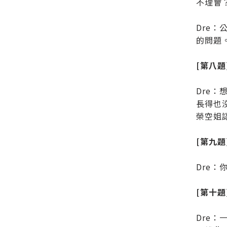
不理會
Dre
的問題
[第八
Dre
長得也
榮空姐
[第九題
Dre：
[第十
Dre