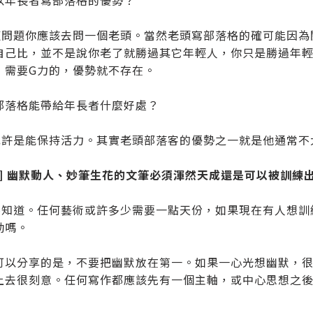
以年長者寫部落格的優勢？
：這問題你應該去問一個老頭。當然老頭寫部落格的確可能因
自己比，並不是說你老了就勝過其它年輕人，你只是勝過年輕時
，需要G力的，優勢就不存在。
部落格能帶給年長者什麼好處？
：或許是能保持活力。其實老頭部落客的優勢之一就是他通常
題] 幽默動人、妙筆生花的文筆必須渾然天成還是可以被訓練
：不知道。任何藝術或許多少需要一點天份，如果現在有人想
勁嗎。
可以分享的是，不要把幽默放在第一。如果一心光想幽默，
上去很刻意。任何寫作都應該先有一個主軸，或中心思想之