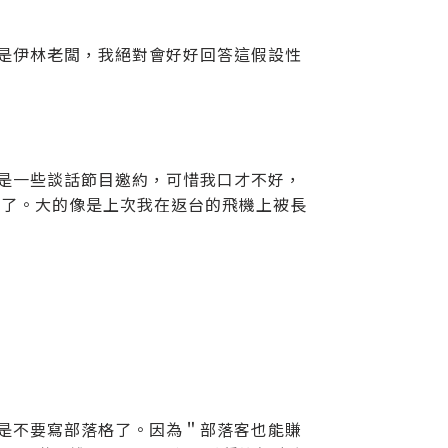
你是伊林老闆，我絕對會好好回答這假設性
像是一些談話節目邀約，可惜我口才不好，
絕了。大的像是上次我在返台的飛機上被長
議是不要寫部落格了。因為＂部落客也能賺