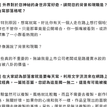
題] 外界對於您神秘的身世非常好奇，請問您的背景和現職是
始寫部落格呢？
：沒特別原因，想寫就寫。好比你有天一個人走在路上想打個
察也不管你。只是那畢竟是公開場合，你一張嘴被看到，或
聚集了一小群看熱鬧的。
好像漏說了背景和現職？
：那些真的不重要的，無論我是上市公司老闆或是路邊賣水餃
有被八卦的價值。
題] 在大家認為部落客就是要每天寫，利用文字洪流來在網路
成經典，一篇抵百篇，您認為這是獨一無二，還是有可能被
：經驗當然可以複製。風格就比較難，而且不需要去複製。創
格，無關好壞。如果你的心境和我不一樣，作品呈現出的面
有興趣去做複製的事情。另外，運氣也是無法複製的，那是