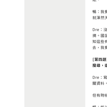
暢：我
就渾然
Dre
摘。國
知這些
去，我
[第四
搜尋，
Dre
關資料
但有時