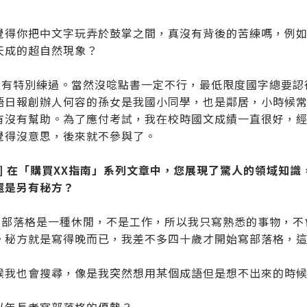
覺得你把中文字玩弄於鼓掌之間，真沒有背後的苦練嗎，例
天成的超自然現象？
：沒有特別練過。當然沒唸點書一定不行，最低限度國字總要
語日報創辦人何容的孫女是我國小同學，也是鄰居，小時候
有沒有幫助。為了應付考試，我在校時國文成績一直很好，
覺得沒意思，後來就不參與了。
題] 在「購買XX指南」系列文章中，您展現了驚人的領域知
還是另有秘方？
：寫部落格是一種休閒，不是工作，所以我只寫熟悉的事物，
。秘方就是寫得晚而已，我差不多四十歲才開始寫部落格，
候我也會搜尋，像是我突然想用某個成語但是想不出來的時