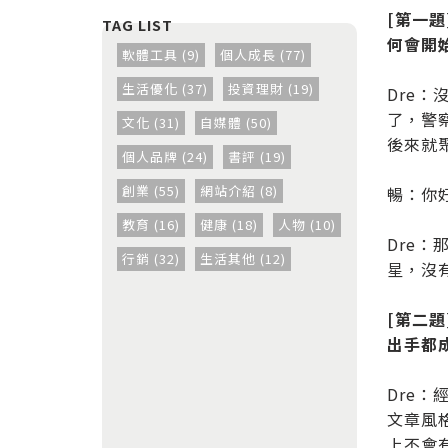
[第一
何會開
軟體工具 (9)
個人成長 (77)
生活優化 (37)
投資理財 (19)
Dre
了，警
文化 (31)
自媒體 (50)
後來就
個人品牌 (24)
書評 (19)
創業 (55)
網站介紹 (8)
暢：你
教育 (16)
健康 (18)
人物 (10)
Dre
行銷 (32)
生活其他 (12)
星，沒
[第二
出手都
Dre
文章風
上不會