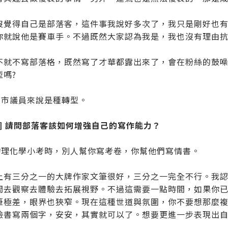
沒覺得自己是部落客，這件事我說好多次了，我只是剛好也
你就說他是賽車手。不過既然大家認為我是，我也沒有理由
不就不寫部落格，既然寫了才華都露出來了，會在粉絲的鼓
型嗎?
：對市議員來說是種轉型。
題] 請問部落客該如何增強自己的寫作能力？
：物理化學小考時，別人幫你寫考卷，你幫他們寫情書。
上有三分之一的大牌作家文筆很好，三分之一完全不行。我
間去觀察去體驗去拓展視野。不過這需要一點時間，如果你
筆極差，眼界也狹窄。現在這種世道與氛圍，你不要想那麼
臉書寫兩個字，安安，其實就可以了。想要更進一步表現出