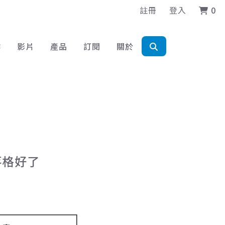
註冊
登入
0
作
影片
產品
訂閱
關於
落格好了