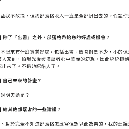
？
：公益我不敢提，但我部落格收入一直是全部捐出去的。假設
。
題] 除了「出書」之外，部落格帶給您的好處或機會？
：想不起來有什麼實質好處，包括出書。機會倒是不少，小的
沒人家帥，怕曝光後破壞讀者心中美麗的幻想，因此統統拒
認出來了。不過她認錯人了。
] 自己未來的計畫？
你說明天還是？
題] 給其他部落客的一些建議？
：一、對於完全不知道部落格怎麼寫但想以此為業的，我的建