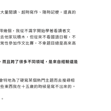
如大量閱讀、超時寫作、隨時記梗，還真的
認得幾個，我從不識字開始學著看讀者文
常去他家玩積木，但從來不看國語日報，不
經常性參加作文比賽，不幸題目總是高來高
識，而且跨了很多不同領域，是來自經驗還是
不會特地為了硬寫某個熱門主題而去搜尋相
這些東西我在十五歲的時候是寫不出來的。
候。