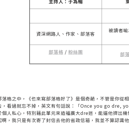
主持人：于為暢
被讀者喻
資深網路人、作家、部落客
部落格
/
粉絲團
部
部落格之中，《也來寫部落格好了》是個奇葩，不管是你從
，看過就忘不掉，英文有句話說：「Once you go dre, you
於個人私心，特別藉此單元來造福廣大dre迷，能逼他擠出
起啊，我只是有次寄了封信去他的省政信箱，我並不算認識