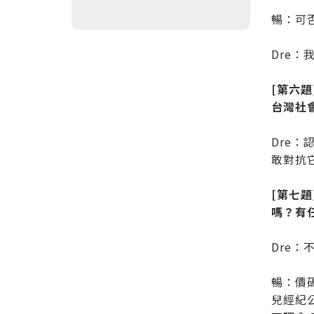
暢：可
Dre
[第六
台灣社
Dre
敢對抗
[第七
嗎？有
Dre
暢：價
兒經紀