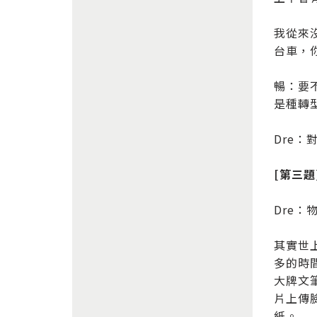
我從來
台車，
暢：要
是種轉
Dre
[第三
Dre
其實世
多的時
大牌文
片上傳
紙。