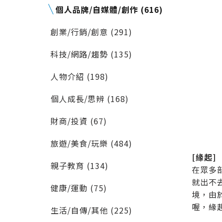
個人品牌/自媒體/創作 (616)
創業/行銷/創意 (291)
科技/網路/趨勢 (135)
人物介紹 (198)
個人成長/思辨 (168)
財商/投資 (67)
旅遊/美食/玩樂 (484)
[緣起]
親子教育 (134)
在眾多
就出不去
健康/運動 (75)
境，由
喔，緣
生活/自傳/其他 (225)