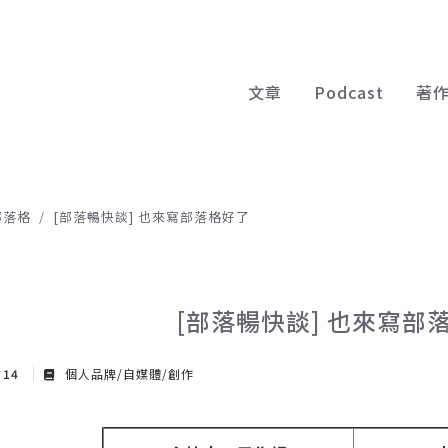
文章
Podcast
著
部落格
[部落暢快談] 也來寫部落格好了
[部落暢快談] 也來寫部
r 14
個人品牌/自媒體/創作