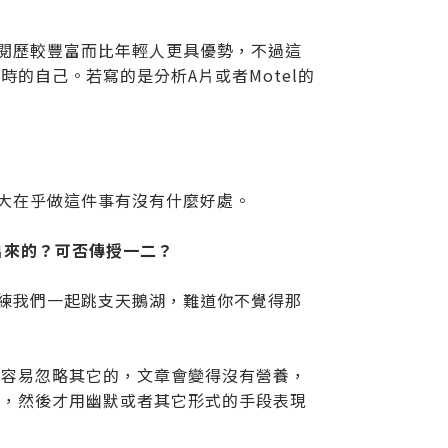
為閱歷較豐富而比年輕人更具優勢，不過這
的自己。若寫的是分析A片或者Motel的
不大在乎做這件事有沒有什麼好處。
出來的？可否傳授一二？
訓練我們一起跳支天鵝湖，難道你不覺得那
很容易忽略其它的，文章會變得沒有營養，
後，然後才用幽默或者其它形式的手段表現