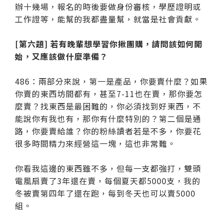
辦十幾場，報名的時後要做身份審核，學歷證明或
工作證等，能幫的我都盡量幫，就當是社會貢獻。
[第六題] 若有晚輩想學習你揪團購，請問該如何開
始，又應該做什麼準備？
486：兩部分來說，第一是產品，你要賣什麼？如果
你賣的東西坊間都有，甚至7-11也在賣，那你要怎
麼賣？找東西是最困難的，你必須找到好東西，不
能說你有我也有，那你有什麼特別的？第二個是通
路，你要賣給誰？你的粉絲讀者若是不多，你要花
很多時間精力來經營這一塊，這也非常難。
你看我這邊的東西雖不多，但每一支都強打，雙頭
電風扇賣了3年還在賣，每個夏天都5000支，我的
冬被賣第四年了還在跑，每到冬天也可以賣5000
組。