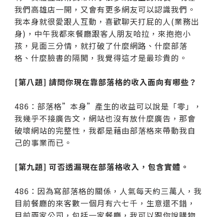
我們高雄店一開，又會有更多網友可以認識我們。
我本身就很愛跟人互動，喜歡聊天打屁的人(業務出
身)，中午我都來餐廳跟客人朋友哈拉，來抱抱小
孩，見面三分情，就打破了什麼網路、什麼部落
格、什麼臉書的隔閡，我覺得這才是最珍貴的。
[第八題] 請問你現在靠部落格的收入面向有哪些？
486：部落格”本身”產生的收益可以說是「零」，
我幾乎不接廣告文，網站也沒有放什麼廣告，那會
破壞網站的完整性，我都是藉由部落格來帶動我自
己的事業而已。
[第九題] 可否透漏現在部落格收入，包含實體。
486：因為寫部落格的關係，人氣每天約三萬人，我
目前餐廳的來客數一個月有六七千，生意還不錯，
目前兩家公司，包括一家餐廳，我可以跟你說購物