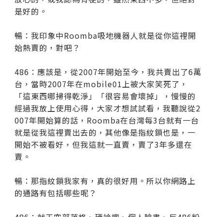
是好的。
暢：我印象中Roomba吸地機器人就是從你這裡開
始熱賣的，對吧？
486：應該是，從2007年開始至今，我共賣出了6萬
台，當時2007年在mobile01上被大家笑死了，
「這東西哪掃得乾淨」「很容易會壞掉」，慢慢的
經過我放上使用心得，大家才想試試看，我聽說從2
007年開始算的話，Roomba在台灣每3台就有一台
就是從我這裡賣出去的，其他像是指紋鎖也是，一
開始不被看好，但我這就一直賣，賣了3年多還在
賣。
暢：那指紋鎖我家有，真的很好用。所以你網路上
的通路有包括哪些呢？
486：就天空部落格、硬論壇、個人臉書、反486粉