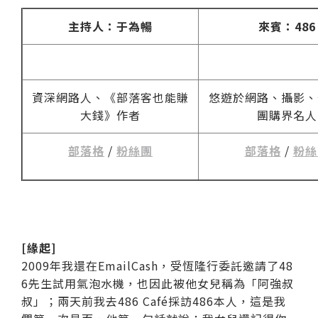
主持人：于為暢
來賓：486
資深網路人、《部落客也能賺
悠遊於網路、攝影、
大錢》作者
團購界名人
部落格
/
粉絲團
部落格
/
粉絲
[緣起]
2009年我還在EmailCash，受恆隆行委託邀請了48
6先生試用氣泡水機，也因此被他女兒稱為「阿強叔
叔」；兩天前我去486 Café採訪486本人，這是我