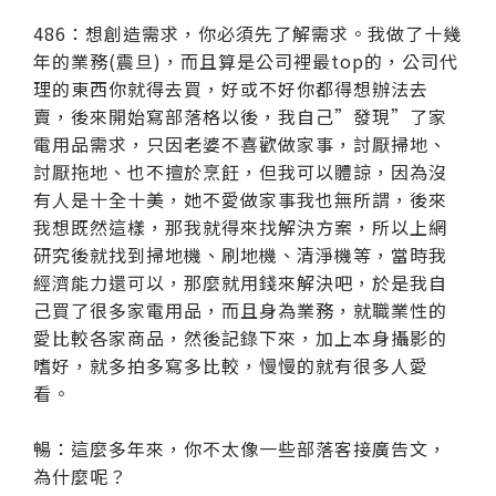
486：想創造需求，你必須先了解需求。我做了十幾
年的業務(震旦)，而且算是公司裡最top的，公司代
理的東西你就得去買，好或不好你都得想辦法去
賣，後來開始寫部落格以後，我自己”發現”了家
電用品需求，只因老婆不喜歡做家事，討厭掃地、
討厭拖地、也不擅於烹飪，但我可以體諒，因為沒
有人是十全十美，她不愛做家事我也無所謂，後來
我想既然這樣，那我就得來找解決方案，所以上網
研究後就找到掃地機、刷地機、清淨機等，當時我
經濟能力還可以，那麼就用錢來解決吧，於是我自
己買了很多家電用品，而且身為業務，就職業性的
愛比較各家商品，然後記錄下來，加上本身攝影的
嗜好，就多拍多寫多比較，慢慢的就有很多人愛
看。
暢：這麼多年來，你不太像一些部落客接廣告文，
為什麼呢？