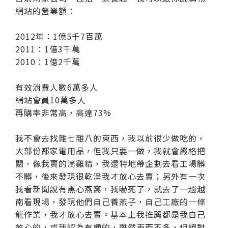
網站的營業額：
2012年：1億5千7百萬
2011：1億3千萬
2010：1億2千萬
有效消費人數6萬多人
網站會員10萬多人
再購率非常高，高達73%
我不會去找雜七雜八的東西，我以前很少做吃的，
大部份都家電用品，但我只要一做，我就會嚴格把
關，像我賣的滴雞精，我還特地帶企劃去看工場髒
不髒，後來發現很乾淨我才放心去賣；另外有一次
我看新聞說有黑心燕窩，我嚇死了，就去了一趟越
南看現場，發現他們自己養燕子，自己工廠的一條
龍作業，我才放心去賣。基本上我推薦都是我自己
放心的，或我認為有梗的，雖然東西不多，但絕對