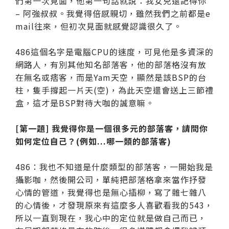
們第一次見面，他第一句話就說：我女兒還記得你
– 阿強叔叔。我覺得倍感親切，雖然我們之前都是e
mail往來，但初次見面就感覺認識很久了。
486這個名字是電腦CPU的速度，可見他是多資深的
網路人，有別其他知名部落客，他的部落格沒有放
在無名或痞客，而是Yam天空，顯然是該BSP的台
柱，隻手撐起一片天(空)，為此天空還會送上三節禮
盒，這才是BSP對待大咖的誠意嘛。
[第一題] 我覺得你是一個很多元的部落客，請問你
如何定位自己？(例如...哪一類的部落客)
486：我也不知道是什麼類型的部落客，一開始我是
攝影咖，然後開公司，單純把部落格拿來當作抒發
心情的管道，我覺得也是無心插柳，寫了雜七雜八
的心情後，才發現原來有這麼多人喜歡看我的543，
所以一直到現在，我心中的定位就是做自己而已，