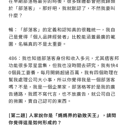
在早期部落格最夯的時後，很多媒體都會把我歸類
於「部落客」，那好吧，我就默認了，不然我要叫
什麼？
暢：「部落客」的定義和認知真的很難統一，我自
己是覺得「個人品牌經營者」比較能涵蓋最廣的範
圍，名稱真的不是太重要。
486：我也知道部落客身份和收入多元，尤其痞客邦
功能很多眾星雲集，但我也沒時間去研究，我有快4
0個員工要養，每月開銷超過百萬，我有四個助理在
幫我處理公司大小事，所以你覺得我是一個部落客
嗎？不是，我是一個企業家，部落格等於是我的廣
告通路，我既不寫代言，也不放廣告，就公司自己
的揪團，賣自己認可的東西。
[第二題] 人家說你是「媽媽界的勸敗天王」，請問
你覺得這是如何形成的？