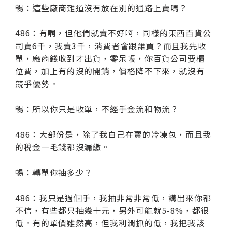
暢：這些廠商難道沒有放在別的通路上賣嗎？
486：有啊，但他們就賣不好啊，同樣的東西百貨公
司賣6千，我賣3千，消費者會跟誰買？而且我先收
單，廠商錢收到才出貨，零呆帳，你百貨公司要櫃
位費，加上有的沒的開銷，價格降不下來，就沒有
競爭優勢。
暢：所以你只是收單，不經手金流和物流？
486：大部份是，除了我自己在賣的冷凍包，而且我
的稅金一毛錢都沒漏繳。
暢：轉單你抽多少？
486：我只是過個手，我抽非常非常低，講出來你都
不信，有些都只抽幾十元，另外可能就5-8%，都很
低。有的單價雖然高，但我利潤抓的低，我把我該