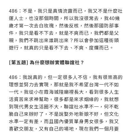
486：不是，我只是真情流露而已，我又不是什麼社
運人士，也沒那個時間，所以我沒很常去，我40幾
歲才第一次去白玫瑰，然後反核，然後那國防部事
件，我只是看不下去，就是不爽而已，我們都是父
親，我們不跳出來誰跳出來？所以會參加這種街頭
遊行，就真的只是看不下去、不爽、度爛而已。
[第五題] 為什麼想辦實體聯誼社？
486：我說真的，但一定很多人不信，我有很崇高的
理想並努力去實現，那就是我不希望台灣一代不如
一代。我從小在霞海城隍廟裡長大，看到很多人生
活貧苦來求神幫助，很多都是來求姻緣的，我就想
到現代男女生活圈不大，聯誼社水準不一，何不乾
脆自己來辦好了，不是說娶外地新娘不好，但文化
水準一定有差，而且國內優質單身男女很多，我又
喜歡交朋友，又有自己的場地，現在我們一個月要