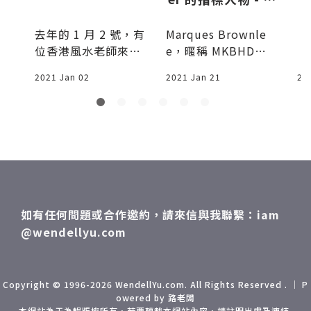
KBHD
去年的 1 月 2 號，有
Marques Brownle
分
位香港風水老師來住
e，暱稱 MKBHD，
我們家好幾天，這位
是全球知名科技評論
2021 Jan 02
2021 Jan 21
20
師父在疫情前每年都
YouTuber，頻
章
會來台灣"工作"
如有任何問題或合作邀約，請來信與我聯繫：iam
@wendellyu.com
Copyright © 1996-2026 WendellYu.com. All Rights Reserved . ｜ P
owered by 路老闆
本網站為于為暢版權所有，若要轉載本網站內容，請註明出處及連結.