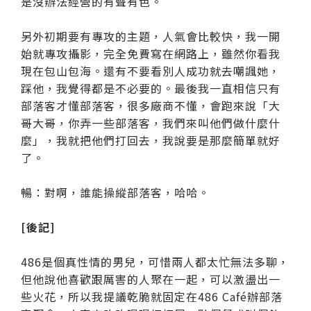
是沒辦法經營的有聲有色。
另外初期要有專攻的主題，人氣會比較快，我一開
始就專攻攝影，完全免費寫在網路上，雖然你看我
現在包山包海。還有不要看別人成功就去嘲諷她，
踩他，我覺得都是不必要的。最後我一直相信只有
部落客才懂部落客，很多廠商不懂，會跑來說「大
哥大哥，你弄一些部落客，我們來叫他們做什麼什
麼」，我就把他們打回去，我說要是那麼簡單就好
了。
暢：對啊，誰能操縱部落客，哈哈。
[後記]
486是個真性情的男兒，可惜兩人都太忙無法多聊，
但他說他喜歡跟厲害的人聚在一起，可以激盪出一
些火花，所以我提議乾脆就固定在486 Café辦部落