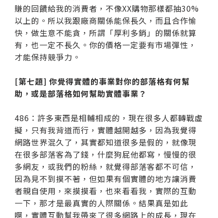
賺的回饋給我的消費者，不像XX購物那樣都抽30%
以上的。所以我跟廠商關係能保長久，而且合作愉
快，做生意不能貪，所謂「厚利多銷」的關係就算
有，也一定不長久。你的價格一定要有市場彈性，
才能保持競爭力。
[第七題] 你覺得實體的事業對你的部落格有何幫
助，或是部落格如何幫助實體事業？
486：許多東西是相輔相成的，現在很多人都轉戰虛
擬，只有我背道而行，實體越開越多，因為我覺得
網路世界混久了，其實都知道很多是假的，就像現
在很多部落客為了錢，什麼狗屁他都寫，慢慢的很
多網友，或我們的粉絲，就覺得部落客都不可信，
因為見不到摸不著，但如果有個實體的地方讓消費
者親自使用，來摸摸看，也來看看我，實際的互動
一下，那才是最真實的人際關係。結果真是如此
啊，實體互動幫我帶來了很多網路上的成長，現在