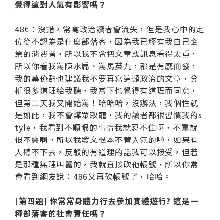
覺得這對人氣有影響嗎？
486：沒錯，常寫政治讀者會流失，但是我心中的定
位從不認為是什麼部落客，因為我已經有我自己企
業的消費者，所以我不會把文章或訊息看得太重，
所以你看我罵陳水扁、罵馬英九，都是有感而發，
我的幕僚群也建議我不要再寫這類政治的文章，分
析很多道理給我聽，我當下也覺得有道理而同意，
但第二天我又開始罵！哈哈哈，沒辦法，我個性就
是如此，我不會譁眾取寵，我的讀者都很習慣我的s
tyle，我看到不順眼的事情我就忍不住啊，不罵就
很不爽啊，所以我發文根本不管人氣的啦，如果有
人聽不下去，反駁的有道理的話我可以接受，但若
是那種無理叫囂的，我就直接砍他帳號，所以你常
會看到網友說：486又再砍帳號了，哈哈。
[第四題] 你常常身體力行去參加實體遊行? 這是一
種部落客的社會責任嗎？