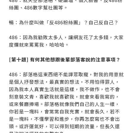
絲團、486數字幫社團等。
暢：為什麼叫做「反486粉絲團」？自己反自己？
486：因為我勸敗太多人，讓網友花了太多錢，大家
度爛就來罵罵我，哈哈哈。
[第十題] 有何其他想跟後輩部落客說的注意事項？
486：部落格這東西絕不能譁眾取寵，對我的用意就
是個人抒發想法，最真實的想法，不用怕得罪人，
因為我本人真實生活就是這樣，我不做作，也不會
刻意裝文青，喜歡我就喜歡我，就會來看我寫的，
或來餐廳捧場。部落格就像我們自己的人生一樣，
你若是一塊料，會常常自我充實，就會長久，若不
是一塊料，不懂學習和進步，你再怎麼寫也不會出
頭。或許運氣好，可以得到短期的流量，但長久還