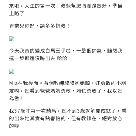
來吧，人生的第一次！教練幫您將腳蹬放好，準備
上路了
香奈兒你好，請多多指教！
今天我真的變成白馬王子啦，一整個帥氣，雖然我
連一步都還沒跨出去 哈哈
Mia在我後面。有個教練叔叔抱她騎，好勇敢的小朋
友啊，她看到爸爸媽媽勇敢，她也勇敢了，我以她
為傲！
我37歲才第一次騎馬，她不到3歲就解開成就了，看
的出來她其實有點害怕的，但有教練在，絕對放心
的啦