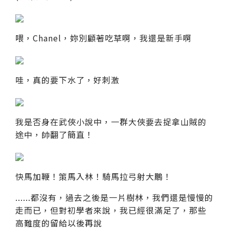
喂，Chanel，妳別顧著吃草啊，我還是新手啊
哇，真的要下水了，好刺激
我是否身在武俠小說中，一群大俠要去捉拿山賊的
途中，帥翻了簡直！
快馬加鞭！策馬入林！騎馬拉弓射大鵰！
......都沒有，過去之後是一片樹林，我們還是慢慢的
走而已，但對初學者來說，我已經很滿足了，那些
高難度的留給以後再說