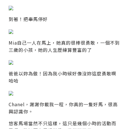
到著！把
車
馬停好
Mia自己一人在馬上，她真的很棒很勇敢，一個不到
三歲的小孩，她的人生歷練算豐富的了
爸爸以妳為傲！因為我小時候好像沒妳這麼勇敢啊
哈哈
Chanel，謝謝你載我一程，你真的一隻好馬，很高
興認識你。
悠客馬場當然不只這樣，這只是幾個小時的活動而