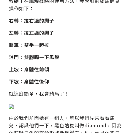
教練正在講解韁繩的使用方法，我學到的騎馬簡易
操作如下：
右轉：拉右邊的繩子
左轉：拉左邊的繩子
煞車：雙手一起拉
油門：雙腳踢一下馬腹
上坡：身體往前傾
下坡：身體往後仰
就這麼簡單，我會騎馬了！
由於我們前面還有一組人，所以我們先來看看馬
兒，認識他們一下，黑色這隻叫做diamond，因為
他前額白色的部分形狀像個鑽石，帥，而且他不只