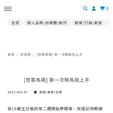
0
全部
個人品牌/自媒體/創作
創業/行銷/創意
首頁
部落格
[悠客馬場] 第一次騎馬就上手
[悠客馬場] 第一次騎馬就上手
2013 Oct 07
旅遊/美食/玩樂
我16歲生日後的第二週開始學開車，我還記得教練