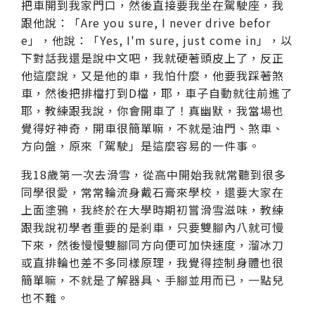
把車開到我家門口，然後直接要我坐在駕駛座，我
跟他說：「Are you sure, I never drive befor
e」，他說：「Yes, I'm sure, just come in」，以
下對話我還是說中文吧，我就硬著頭皮上了，反正
他這麼說，又是他的車，我怕什麼，他要我踩著煞
車，然後把排檔打到D檔，耶，車子自動就往前進了
耶，教練跟我說，你會開車了！真幽默，我當場也
覺得好神奇，開車很簡單嘛，不就是油門、煞車、
方向盤，原來「駕駛」是這麼容易的一件事。
我18歲第一次去滑雪，從高中開始我就常聽到很多
同學很愛，常常輪流身戴石膏來學校，還要大家在
上面塗鴉，我終於在大學時期初嘗滑雪滋味，教練
跟我說初學者重要的是剎車，只要雙腳內八就可慢
下來，然後慢慢雙腳同方向便可加快速度，溜冰刀
或直排輪也差不多同樣原理，我覺得控制身體也很
簡單嘛，不就是了解器具、手腳並用而已，一點兒
也不難。