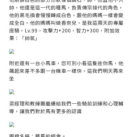
帥，他還是這一代的種馬，負責傳宗接代的角色，
他的黑毛換會慢慢轉成白色，跟他的媽媽一樣會變
成全白，他的媽媽叫做香奈兒，是我這兩天的專屬
座騎，Lv.99，攻擊力+200，智力+300，附加效
果：「帥氣」
附近還有一台小馬車，您可別小看這隻迷你馬，他
飆起來差不多跟一台機車一樣快，這我們明天再來
坐
梁經理和教練團繼續給我們一些騎前訓練和心理輔
導，讓我們對於馬有更多的認識
圖檔名稱：種馬的相會。