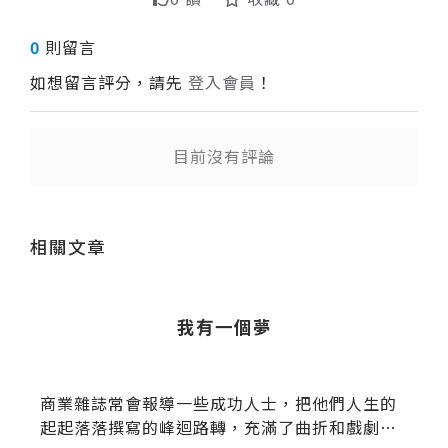
0
則留言
如想留言評分，請先
登入會員
！
目前沒有評論
送出
相關文章
l
我有一個夢
o
商業雜誌常會報導一些成功人士，把他們人生的
起起落落撰寫的峰迴路轉，充滿了曲折和戲劇