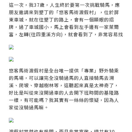
這一次，我37歲，人生終於要第一次挑戰騎馬，應
朋友邀請來到墾丁的「悠客馬術渡假村」，位於屏
東車城，就在往墾丁的路上，會有一個顯眼的招
牌，過了車城國小，馬上會看到左手邊有一家萊爾
富，左轉(往四重溪方向)，就會看到了，非常容易找
悠客馬術渡假村是全台唯一提供「專業」野外騎乘
的馬場，可以讓完全沒騎過馬的人直接騎馬去溯
溪、爬坡、穿越樹林等，這聽起來真是太神奇了，
好比是叫從來沒開過車的人去開下班時間的基隆路
一樣，有可能嗎？我其實有一絲絲的懷疑，因為人
家從沒騎過馬嘛。
渡假村當然也有房間，而且非常寬敞，總共有30