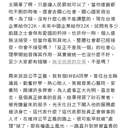
太簡單了啊，只要讓人民窮就可以了，當你連飯都
吃不飽的時後，還會去關心社會、關心國家政治
嗎。為了錢，沒有什麼心態不能調整的，現在台灣
企業給你22K，未來中國企業給你32K，試問有多少
飢餓之士會保有愛國的矜持，也許你一時、個人還
無法接受，但當你看到其他人、整體社會都已經接
受，你會不接受嗎？「反正不差我一個」的社會心
理學開始發揮其作用…其實被統一也沒什麼不好，
至少大家都有錢賺，
無法抗拒的交易
，不是嗎？
再來談談公平正義，我有個IMBA同學，曾任台北縣
議員，勤奮好學、熱心助人，常揭發黑心醫院、安
養院，踢爆許多弊案，為人處事正大光明、直言敢
言，是個真正做事的官員，結果得罪了砂石業者，
被兇嫌雇來的殺手，光天化日之下闖入他的服務處
槍決身亡，這代表什麼？這代表那些真正會做事的
人才，在維持公平正義的路上，很可能早就被"處
理"掉了，那些檯面上風光、一路直升到榮華富貴的