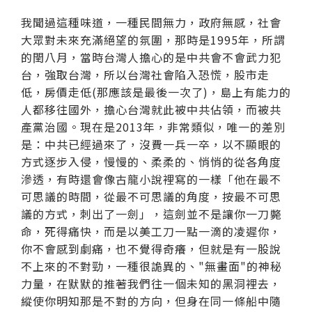
我聞過這種味道，一種民間無力，政府無感，社會
大眾對未來充滿絕望的氛圍，那時是1995年，所謂
的閏八月，當時台灣人擔心的是中共會不會武力犯
台，強取台灣，所以台灣社會陷入恐慌，股市走
低，房價走低(那應該是最後一次了)，島上有能力的
人都移往國外，擔心台灣就此被中共佔領，而被共
產黨治國。現在是2013年，非常類似，唯一的差別
是：中共已經過來了，沒費一兵一卒，以不顯眼的
方式逐步入侵，慢慢的、柔柔的、悄悄的從各角度
滲透，有時還會像古龍小說裡寫的一樣「他在最不
可思議的時間，從最不可思議的角度，按最不可思
議的方式，刺出了一劍」，這劍並不是讓你一刀斃
命，死得痛快，而是以美工刀一點一滴的凌遲你，
你不會感到劇痛，也不覺得奇癢，但就是有一股說
不上來的不對勁，一種很詭異的、"無畫面"的神秘
力量，在默默的推著我們往一個未知的黑洞裡去，
縱使你明知那是不對的方向，但身在同一條船中隨