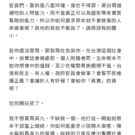
官員們，靠的是八面玲瓏、誰也不得罪、黑白兩道
通吃的人際能力，而不是真正可以為國家帶來實質
幫助的能力，所以你如何要求原本就不會做事的人
來做事呢？其他的我就不敢說了，請原諒我的膽
小。
若你還沒發現，那我現在告訴你，在台灣這個社會
中，說實話會被處罰，擋人財路者死，生命根本不
如你想像中的值錢，至少在權勢貴族眼裡不值。台
灣有民主、有人權，政府官員會做事？會幫平民維
護正義？會讓好人有好報？會給你「真實」的真
相？
您別開玩笑了。
我不想罵馬英九，不缺我一個，他打從一開始就根
本不該當上總統，你如何能要求小孩開大車呢，陳
水扁和馬英九的當選，純粹的只是反應出集體社會