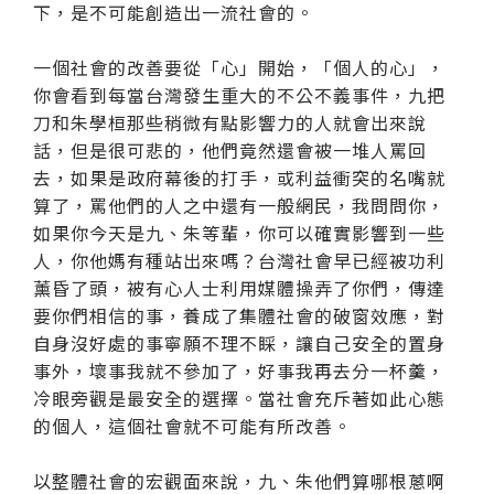
下，是不可能創造出一流社會的。
一個社會的改善要從「心」開始，「個人的心」，
你會看到每當台灣發生重大的不公不義事件，九把
刀和朱學桓那些稍微有點影響力的人就會出來說
話，但是很可悲的，他們竟然還會被一堆人罵回
去，如果是政府幕後的打手，或利益衝突的名嘴就
算了，罵他們的人之中還有一般網民，我問問你，
如果你今天是九、朱等輩，你可以確實影響到一些
人，你他媽有種站出來嗎？台灣社會早已經被功利
薰昏了頭，被有心人士利用媒體操弄了你們，傳達
要你們相信的事，養成了集體社會的破窗效應，對
自身沒好處的事寧願不理不睬，讓自己安全的置身
事外，壞事我就不參加了，好事我再去分一杯羹，
冷眼旁觀是最安全的選擇。當社會充斥著如此心態
的個人，這個社會就不可能有所改善。
以整體社會的宏觀面來說，九、朱他們算哪根蔥啊