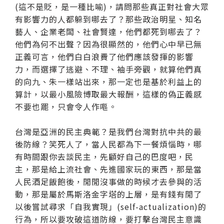
(這不是貶，是一種比喻)，請問那些真正對社會大眾
有影響力的人都躲到哪去了？那些政治明星、知名
藝人、企業老闆、社會賢達，他們都死到哪去了？
他們為何不出聲？因為很顯然的，他們心中早已無
正義可言，他們白白浪費了他們應該發揮的影響
力，而選擇了逃避、不理、袖手旁觀，就算他們真
的向九、朱一樣站出來，那一定也是基於利益上的
算計，以最小風險博取最大報酬，這樣的偽正義感
不要也罷，只會令人作嘔。
台灣是亞洲的民主典範？是我們台灣對抗中共的最
後防線？笑死人了，當人民都為下一餐煩惱時，哪
有時間跟你去談民主，先顧好自己的巴度吧，民
主，那是給上流社會、先進國家玩的東西，那是當
人民酒足飯飽後，閒閒沒事做的時候才去參與的活
動，那是屬於馬斯洛金字塔的上層，是有錢有閒了
以後嘗試尋求「自我實現」(self-actualization)的
行為，所以要攻破這道防線，要打擊台灣民主意識