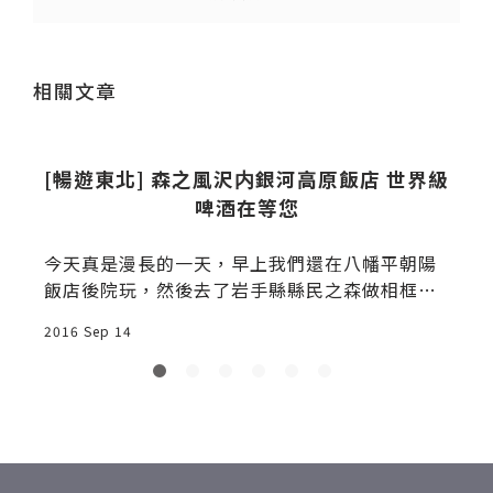
送出
相關文章
己
[暢遊東北] 森之風沢内銀河高原飯店 世界級
啤酒在等您
t
今天真是漫長的一天，早上我們還在八幡平朝陽
飯店後院玩，然後去了岩手縣縣民之森做相框，
之後去採藍莓、盛岡手工藝村DIY煎餅和冷麵、再
2016 Sep 14
2
去小岩井農場散步，終於要進飯店休息了，呼。
特別感謝虎航大方贊助今晚的住宿，同「森之
風」集團飯店有三家可選，包括「田澤湖」和
「鶯宿溫泉」，但我的個性就會選「最少人選
的」的那間，也就是今晚的飯店：「銀河高
原」。最少人選不是因為他不好，而是因為他很