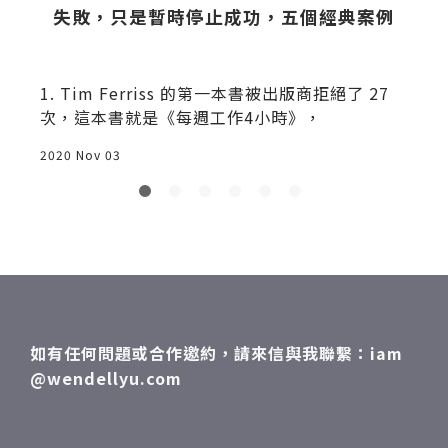
失敗，只是暫時停止成功，五個經典案例
1. Tim Ferriss 的第一本書被出版商拒絕了 27
次，這本書就是《每週工作4小時》，
2020 Nov 03
2
如有任何問題或合作邀約，請來信與我聯繫：iam
@wendellyu.com