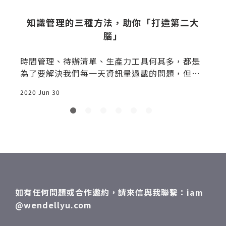
知識管理的三種方法，助你「打造第二大
腦」
社
時間管理、待辦清單、生產力工具何其多，都是
為了要解決我們每一天資訊量過載的問題，但這
些工具的背後
2020 Jun 30
2
如有任何問題或合作邀約，請來信與我聯繫：iam
@wendellyu.com