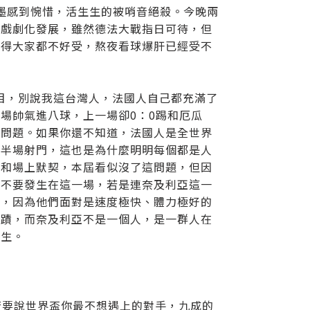
墨感到惋惜，活生生的被哨音絕殺。今晚兩
的戲劇化發展，雖然德法大戰指日可待，但
弄得大家都不好受，熬夜看球爆肝已經受不
在目，別說我這台灣人，法國人自己都充滿了
場帥氣進八球，上一場卻0：0踢和厄瓜
隊問題。如果你還不知道，法國人是全世界
過半場射門，這也是為什麼明明每個都是人
神和場上默契，本屆看似沒了這問題，但因
望不要發生在這一場，若是連奈及利亞這一
心，因為他們面對是速度極快、體力極好的
奇蹟，而奈及利亞不是一個人，是一群人在
發生。
若要說世界盃你最不想遇上的對手，九成的