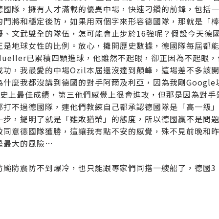
德國隊，擁有人才滿載的優異中場，快速刁鑽的前鋒，包括一
的門將和穩定後防，如果用兩個字來形容德國隊，那就是「
優、文武雙全的隊伍，怎可能會止步於16強呢？假設今天德
正是地球女性的比例。放心，攤開歷史數據，德國隊每屆都
Mueller已累積四顆進球，他雖然不起眼，卻正因為不起
成功，我最愛的中場Ozil本屆還沒達到顛峰，這場差不多該開
為什麼我都沒講到德國的對手阿爾及利亞，因為我剛Googl
是史上最佳成績，第三他們感覺上很會進攻，但那是因為對手
都打不過德國隊，連他們教練自己都承認德國隊是「高一級
一步，擺明了就是「雖敗猶榮」的態度，所以德國贏不是問
致同意德國隊獲勝，這讓我有點不安的感覺，殊不見前晚和
是最大的風險…
防颱防震防不到爆冷，也只能跟專家們同搭一艘船了，德國3