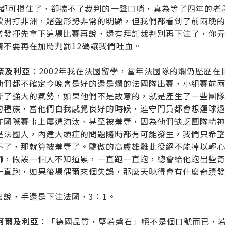
彈都可擋住了，卻擋不了裁判的一聲口哨，真為等了四年的老
歐洲打非洲，賭盤形勢非常的明顯，但我們都看到了前兩晚
常發揮先拿下這場比賽再說，還有拜託裁判別再下注了，你
請不要再在加時判罰12碼讓我們吐血。
奈及利亞
：2002年我在法國留學，當年法國隊的爛仍歷歷
他們都不確定今晚會是好的還是爛的法國隊出賽，小組賽前兩
斷了強大的氣勢，如果他們不是故意的，就是產生了一些團
的種族，當他們自我感覺良好的時候，連守門員都會想運球
在國際賽事上屢遭淘汰、甚至被羞辱，因為他們缺乏團隊精
是法國人，內建大頭症的問題隨時都有可能發生，我們只希
不了，那就算被羞辱了。驕傲的高盧雄雞此役絕不能掉以輕
獅，假設一個人不知道累，一直跑一直跑，總會給他跑出些
一直跑，如果後場偶爾來個失誤，那麼天曉得會有什麼奇蹟
麼說，手還是下注法國，3：1。
s阿爾及利亞
：「德國品質，堅若磐石」絕不是個口號而已，