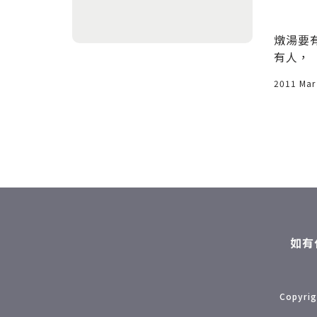
儂】
場，位於省
店名：Decathlon迪卡儂 地址：4
燉湯要
)旁，入園
08台中市南屯區大墩南路379號
有人，
餐廳。電
電話：04-2471-9666 營業時間：
個人若
2013 Jun 13
2011 Mar
9am-10pm 迪卡儂是一家在全球
麼？所
生產和銷售體育用品的法國企業，
點，那
是歐洲最大的運動用品零售商，迪
不會主
卡儂擁有並銷售十六個自有運動品
同的人
牌，包括戶外登山品牌Quechu
依然困
a、水上運動品牌Tribord、自行
部曲，
車品牌b’Twin、韻律健身品牌D
始，再
omyos、球拍類運動品牌Arteng
「不開
o、團體球類品牌Kipsta、慢跑品
最難的
如有
牌Kalenji、高爾夫球品牌 Inesis
醒你心
等。迪卡儂已於2012年6月在台中
用，我
設立台灣區旗下第一家迪卡儂運動
己的「
用品量販店。
Copyrig