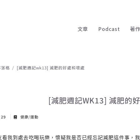
文章
Podcast
著
部落格
[減肥週記wk13] 減肥的好處和壞處
[減肥週記WK13] 減肥的
t 29
健康/運動
友看我到處去吃喝玩樂，懷疑我是否已經忘記減肥這件事，