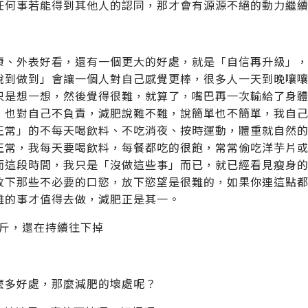
任何事若能得到其他人的認同，那才會有源源不絕的動力繼
康、外表好看，還有一個更大的好處，就是「自信再升級」
說到做到」會讓一個人對自己感覺更棒，很多人一天到晚嚷
只是想一想，然後覺得很難，就算了，嘴巴再一次輸給了身
，也對自己不負責，減肥說難不難，說簡單也不簡單，我自
正常」的不每天喝飲料、不吃消夜、按時運動，體重就自然
正常，我每天要喝飲料，每餐都吃的很飽，常常偷吃洋芋片
而這段時間，我只是「沒做這些事」而已，就已經看見瘦身
放下那些不必要的口慾，放下慾望是很難的，如果你連這點
難的事才值得去做，減肥正是其一。
公斤，還在持續往下掉
麼多好處，那麼減肥的壞處呢？