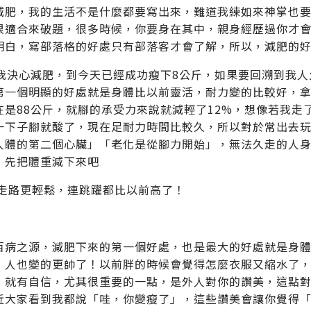
減肥，我的生活不是什麼都要寫出來，難道我練如來神掌也
很適合來破題，很多時候，你要身在其中，親身經歷過你才
明白，寫部落格的好處只有部落客才會了解，所以，減肥的
前我決心減肥，到今天已經成功瘦下8公斤，如果要回溯到我人
第一個明顯的好處就是身體比以前靈活，耐力變的比較好，拿
在是88公斤，就腳的承受力來說就減輕了12%，想像若我走
一下子腳就酸了，現在足耐力時間比較久，所以對於常出去
人體的第二個心臟」「老化是從腳力開始」，無法久走的人
，先把體重減下來吧
只走路更輕鬆，連跳躍都比以前高了！
百病之源，減肥下來的第一個好處，也是最大的好處就是身
，人也變的更帥了！以前胖的時候會覺得怎麼衣服又縮水了
，就有自信，尤其很重要的一點，是外人對你的讚美，這點
近大家看到我都說「哇，你變瘦了」，這些讚美會讓你覺得