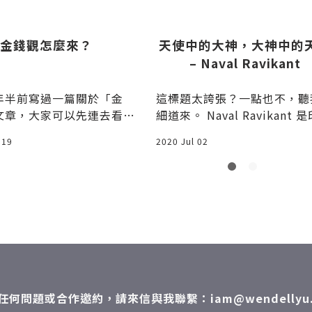
金錢觀怎麼來？
天使中的大神，大神中的
– Naval Ravikant
年半前寫過一篇關於「金
這標題太誇張？一點也不，聽
文章，大家可以先連去看一
細道來。 Naval Ravikant 是印度
籍美國創業家和
 19
2020 Jul 02
任何問題或合作邀約，請來信與我聯繫：iam@wendellyu.