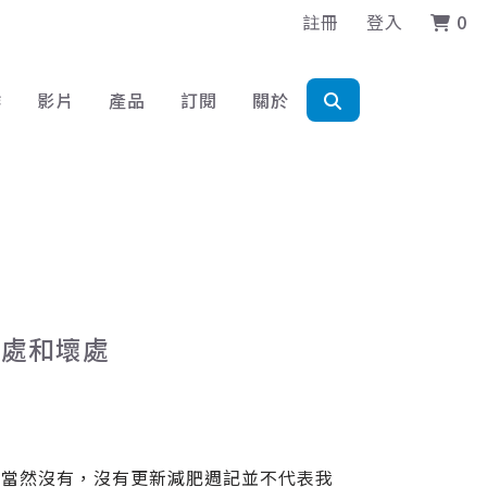
註冊
登入
0
作
影片
產品
訂閱
關於
好處和壞處
我當然沒有，沒有更新減肥週記並不代表我