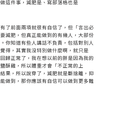
續做這件事，減肥是、寫部落格也是
，有了前面兩項就很有自信了，但「言出必
嚷要減肥，但真正能做到的有幾人，大部份
體。你知道有些人講話不負責，包括對別人
己覺得，其實我沒特別做什麼啊，就只是
的回歸正常了，我在想以前的胖是因為我的
或鹽酥雞，所以體重才會「不正常的上
的結果，所以說穿了，減肥就是斷捨離，抑
都能做到，那你應該有自信可以做到更多難