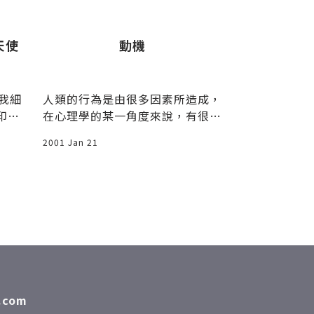
天使
動機
連續日更一
– Nuseir Y
我細
人類的行為是由很多因素所造成，
如果你曾上過 
在心理學的某一角度來說，有很大
定看過這位網紅
的比例是因為人類的內在需要或是
book 最大
2001 Jan 21
2022 Feb 03
外在誘出的「動機」所促使。曾經
有一位心理學家提倡了一個著名理
論，有關人類行為背後隱藏的動
機，得以解釋所有的人類行為模
式。
com