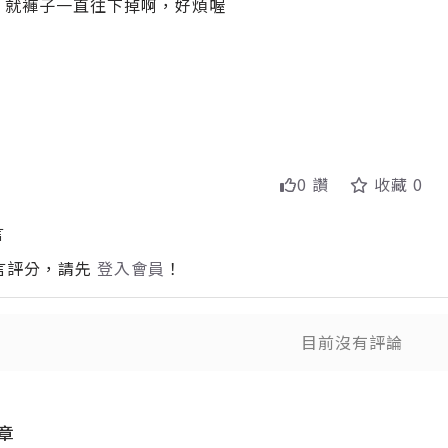
呦，就褲子一直往下掉啊，好煩喔
0 讚
收藏 0
言
言評分，請先
登入會員
！
目前沒有評論
送出
送
章