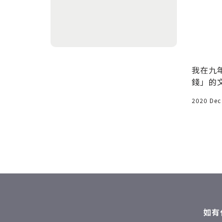
「客戶最
從小寫到大，全球第一位內容
長 - Ann Handley
，一如你在
Ann Handley (安•韓德里) 是華
我在九
們是平等
爾街日報暢銷作者、創業家、專題
錢」的
e Ho
演講人，IBM 稱她為
下。 我小孩今年 10 歲生日的時
2019 Nov 14
2020 Dec
候
如有