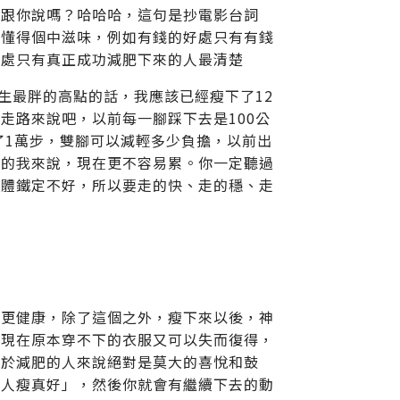
要跟你說嗎？哈哈哈，這句是抄電影台詞
會懂得個中滋味，例如有錢的好處只有有錢
好處只有真正成功減肥下來的人最清楚
生最胖的高點的話，我應該已經瘦下了12
走路來說吧，以前每一腳踩下去是100公
了1萬步，雙腳可以減輕多少負擔，以前出
玩的我來說，現在更不容易累。你一定聽過
身體鐵定不好，所以要走的快、走的穩、走
體更健康，除了這個之外，瘦下來以後，神
，現在原本穿不下的衣服又可以失而復得，
對於減肥的人來說絕對是莫大的喜悅和鼓
「人瘦真好」，然後你就會有繼續下去的動