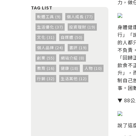
力，做
軟體工具 (9)
個人成長 (77)
身體健
生活優化 (37)
投資理財 (19)
行」「
文化 (31)
自媒體 (50)
的人都
個人品牌 (24)
書評 (19)
不負責
「回歸
創業 (55)
網站介紹 (8)
飲食不
教育 (16)
健康 (18)
人物 (10)
升」，
行銷 (32)
生活其他 (12)
制自己
事。困
▼ 88
說了這