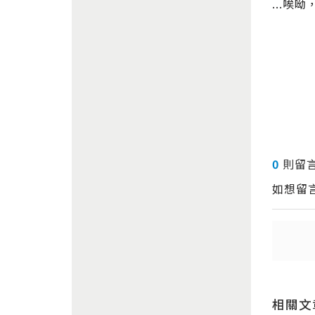
...唉
0
則留
如想留
送出
送出
相關文