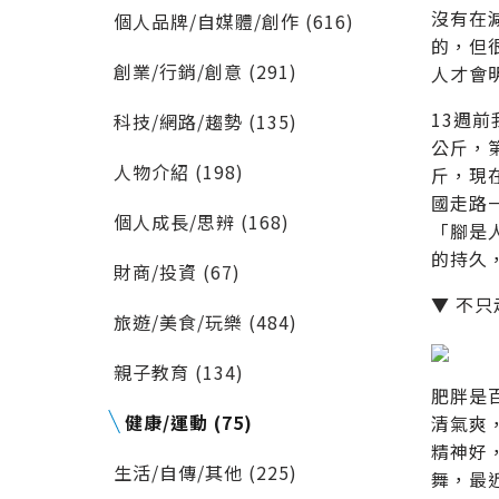
沒有在
個人品牌/自媒體/創作 (616)
的，但
創業/行銷/創意 (291)
人才會
13週
科技/網路/趨勢 (135)
公斤，
人物介紹 (198)
斤，現
國走路
個人成長/思辨 (168)
「腳是
的持久
財商/投資 (67)
▼ 不
旅遊/美食/玩樂 (484)
親子教育 (134)
肥胖是
健康/運動 (75)
清氣爽
精神好
生活/自傳/其他 (225)
舞，最