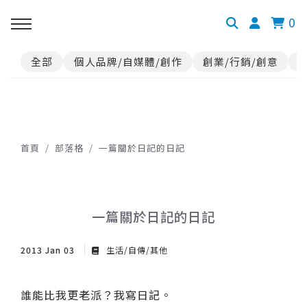
0
全部
個人品牌/自媒體/創作
創業/行銷/創意
首頁
部落格
一篇關於日記的日記
一篇關於日記的日記
2013 Jan 03
生活/自傳/其他
誰能比我更老派？我寫日記。