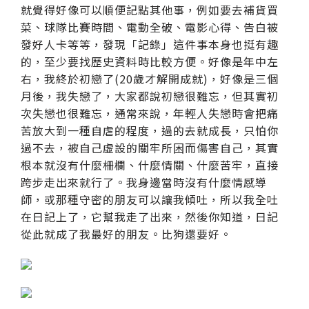
就覺得好像可以順便記點其他事，例如要去補貨買
菜、球隊比賽時間、電動全破、電影心得、告白被
發好人卡等等，發現「記錄」這件事本身也挺有趣
的，至少要找歷史資料時比較方便。好像是年中左
右，我終於初戀了(20歲才解開成就)，好像是三個
月後，我失戀了，大家都說初戀很難忘，但其實初
次失戀也很難忘，通常來說，年輕人失戀時會把痛
苦放大到一種自虐的程度，過的去就成長，只怕你
過不去，被自己虛設的關牢所困而傷害自己，其實
根本就沒有什麼柵欄、什麼情關、什麼苦牢，直接
跨步走出來就行了。我身邊當時沒有什麼情感導
師，或那種守密的朋友可以讓我傾吐，所以我全吐
在日記上了，它幫我走了出來，然後你知道，日記
從此就成了我最好的朋友。比狗還要好。