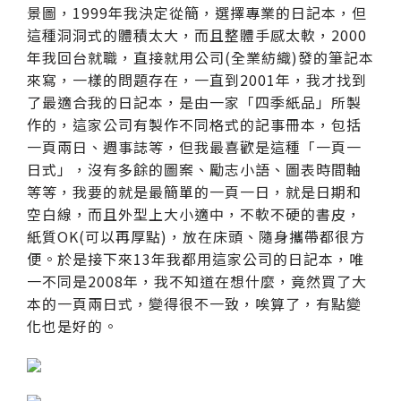
景圖，1999年我決定從簡，選擇專業的日記本，但
這種洞洞式的體積太大，而且整體手感太軟，2000
年我回台就職，直接就用公司(全業紡織)發的筆記本
來寫，一樣的問題存在，一直到2001年，我才找到
了最適合我的日記本，是由一家「四季紙品」所製
作的，這家公司有製作不同格式的記事冊本，包括
一頁兩日、週事誌等，但我最喜歡是這種「一頁一
日式」，沒有多餘的圖案、勵志小語、圖表時間軸
等等，我要的就是最簡單的一頁一日，就是日期和
空白線，而且外型上大小適中，不軟不硬的書皮，
紙質OK(可以再厚點)，放在床頭、隨身攜帶都很方
便。於是接下來13年我都用這家公司的日記本，唯
一不同是2008年，我不知道在想什麼，竟然買了大
本的一頁兩日式，變得很不一致，唉算了，有點變
化也是好的。