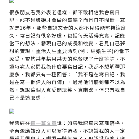
很多朋友看我外表老粗樣，都不敢相信我會寫日
記，那不是娘砲才會做的事嗎？而且日不間斷一寫
就是16年，那些自認文青的人都不見得能堅持這麼
久。寫日記有很多好處，包括每天活得充實，記錄
當下的想法，發現自己的成長和蛻變，看見自己夢
想的實現，重活人生重要時刻(例：結婚生子)的當下
感受，查詢某年某月某天的晚餐吃了什麼等等。不
過每次人家問我為什麼要寫日記，我都不想解釋那
麼多，我都只有一種回答：「我不是在寫日記，我
是在寫一個偉人的自傳」，通常他們聽到都不以為
然，想說這個人真愛開玩笑、真幽默，但只有我自
己不是這麼想。
我曾經在
這一篇文章
說：如果我認真來寫部落格，
全台灣應該沒人可以寫得過我。不認識我的人一定
覺得我很自大，嘲諷一陣就忘了，但認識我的人應