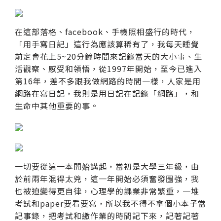
在這部落格、facebook、手機照相盛行的時代，
「用手寫日記」這行為應該算稀有了，我每天睡覺
前定會花上5~20分鐘時間來記錄當天的大小事、生
活觀察、感受和領悟，從1997年開始，至今已進入
第16年，差不多跟我做網路的時間一樣，人家是用
網路在寫日記，我則是用日記在記錄「網路」，和
生命中其他重要的事。
一切要從這一本開始講起，當初是大學三年級，由
於前兩年混得太兇，這一年開始必須奮發圖強，我
也被迫變得更自律，心理學的課業非常繁重，一堆
考試和paper要看要寫，所以我不得不拿個小本子當
記事錄，把考試和繳作業的時間記下來，記著記著