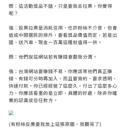
問：這活動獎品不錯，只是要我去拉票，你覺得
呢？
強：投票拉票是消耗信用、也許粉絲不介意，但會
造成中間選民的排斥，要看獎品價值而定，若是出
國、送汽車、現金一百萬這種就值得一拚。
問：他們說這網站若有賺錢會跟我分潤。
強：台灣網站要賺錢不易，你應該等他們真正賺
錢、有錢可分時再加入，而且要簽約、要求透明、
快速付款。你已經經營了這麼久，付出了這麼多心
力，你應該看重的是立即、具體的好處，除非你確
實的認識或信任對方。
(有粉絲反應要我放上這張原圖，我聽見了)