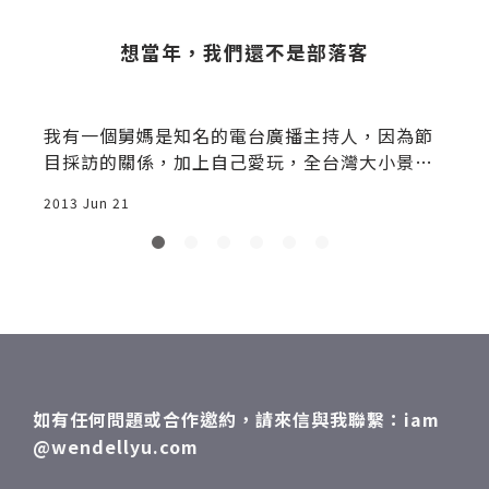
處
想當年，我們還不是部落客
我有一個舅媽是知名的電台廣播主持人，因為節
目採訪的關係，加上自己愛玩，全台灣大小景
點，聽過的、沒聽過的全都玩遍了，各大民宿、
2013 Jun 21
2
農莊、果園、渡假村都有她的足跡，民宿主人的
背景和故事也都瞭若指掌，基本上，她是一個活
生生的「台灣導遊」，台灣哪裡好玩、哪裡有什
麼名產、哪間民宿的CP值最高她都知道，但，很
可惜，她沒在寫部落格。 我媽媽在拿到加拿大永
久居留權以後，必須在美加住滿三年，在這一段
期間，她和朋友跑遍了美國，美國52個州，她去
過40州，她非常的引以為傲，以她當時四五十歲
如有任何問題或合作邀約，請來信與我聯繫：iam
的年紀，還可以跟年輕人一樣的到處玩，碰面時
@wendellyu.com
也常跟我們說美國各州的風情，我自己住在北美
的十年中，大概也只去過美國不到十個州，所以