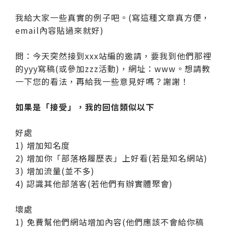
我給大家一些真實的例子吧。(寫這種文章真方便，
email內容貼過來就好)
問：今天突然接到xxx站編的邀請，要我到他們那裡
的yyy寫稿(或參加zzz活動)，網址：www。想請教
一下您的看法，再給我一些意見好嗎？謝謝！
如果是「接受」，我的回信類似以下
好處
1) 增加知名度
2) 增加你「部落格履歷表」上好看(若是知名網站)
3) 增加流量(並不多)
4) 認識其他部落客(若他們有辦實體聚會)
壞處
1) 免費幫他們網站增加內容(他們應該不會給你稿