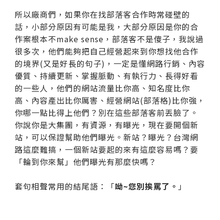
所以廠商們，如果你在找部落客合作時常碰壁的
話，小部分原因有可能是我，大部分原因是你的合
作案根本不make sense，部落客不是傻子，我說過
很多次，他們能夠把自己經營起來到你想找他合作
的境界(又是好長的句子)，一定是懂網路行銷、內容
優質、持續更新、掌握脈動、有執行力、長得好看
的一些人，他們的網站流量比你高、知名度比你
高、內容產出比你厲害、經營網站(部落格)比你強，
你哪一點比得上他們？別在這些部落客前丟臉了。
你說你是大集團，有資源，有曝光，現在要開個新
站，可以保證幫助他們曝光。新站？曝光？台灣網
路這麼難搞，一個新站要起的來有這麼容易嗎？要
「輪到你來幫」他們曝光有那麼快嗎？
套句相聲常用的結尾語：「
呦~您別挨罵了。
」