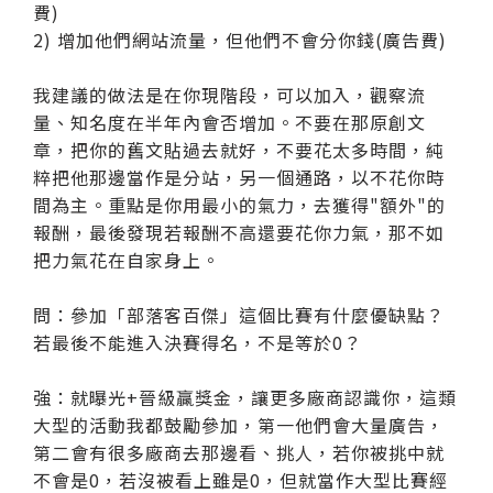
費)
2) 增加他們網站流量，但他們不會分你錢(廣告費)
我建議的做法是在你現階段，可以加入，觀察流
量、知名度在半年內會否增加。不要在那原創文
章，把你的舊文貼過去就好，不要花太多時間，純
粹把他那邊當作是分站，另一個通路，以不花你時
間為主。重點是你用最小的氣力，去獲得"額外"的
報酬，最後發現若報酬不高還要花你力氣，那不如
把力氣花在自家身上。
問：參加「部落客百傑」這個比賽有什麼優缺點？
若最後不能進入決賽得名，不是等於0？
強：就曝光+晉級贏獎金，讓更多廠商認識你，這類
大型的活動我都鼓勵參加，第一他們會大量廣告，
第二會有很多廠商去那邊看、挑人，若你被挑中就
不會是0，若沒被看上雖是0，但就當作大型比賽經