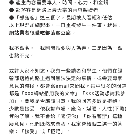
● 產生內容需要專人、時間、心力、和金錢
● 部落客是網路上最大宗的內容製造者
●「部落客」這三個字，長期被人看輕和低估
以上現況加總起來，一再重複發生一件事，就是：
網站業者很愛吃部落客豆腐
。
我不點名，一我剛開站要與人為善，二是因為…點
也點不完。
或許大家不知道，我有一些讀者和學生，他們在經
營部落格的路上遇到無法決定的事情，或需要專家
意見的時候，都會寫email來問我。其中很多的問題
都是「XXX網站想用我的文章」「XXX活動想請我參
加」，問我是否應該同意，我的回答多數是拒絕，
少數是接受。依我對市場、廠商、媒體、人性(下略)
等的了解，我不會給「隨便你」「你看著辦」這種
廢意見，他們既然來問我，我定會給個二選一的答
案：「接受」或「拒絕」。