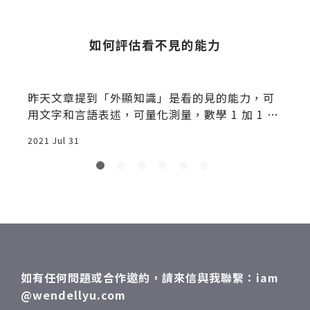
如何評估看不見的能力
公
昨天文章提到「外顯知識」是看的見的能力，可
用文字和言語表述，可量化測量，數學 1 加 1 就
0
等於
2021 Jul 31
2
、
能
如有任何問題或合作邀約，請來信與我聯繫：iam
@wendellyu.com