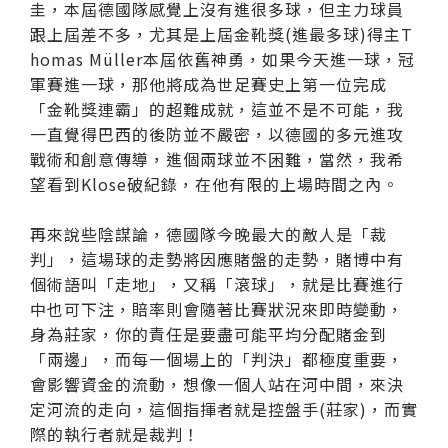
圭，本屆德國隊感覺上沒有進很多球，但主力球員
跟上屆差不多，尤其是上屆金靴獎(進最多球)得主T
homas Müller本屆依舊神勇，如果今天進一球，冠
軍賽進一球，那他將成為世足賽史上第一位完成
「金靴獎連霸」的超難成就，這並不是不可能，我
一直覺得巴西的後防並不嚴密，以德國的多元進攻
戰術和創意傳導，進個兩球並不困難，當然，我希
望看到Klose破紀錄，在他有限的上場時間之內。
再來說些陰謀論，德國隊今晚最大的敵人是「裁
判」，這場球的走勢將因應賭盤的走勢，賭博中有
個術語叫「走地」，又稱「滾球」，就是比賽進行
中也可下注，賠率則會隨著比賽狀況來即時變動，
身為莊家，你的責任是要盡可能平均分配賭金到
「兩邊」，而每一個場上的「判決」都極度重要，
會影響資金的流動，想像一個人站在河中間，來決
定河流的走向，這個指揮者就是控盤手(莊家)，而實
際的執行者就是裁判！