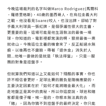
今晚這場裁判的名字叫做Marco Rodriguez(馬爾科
•羅德里格斯)，40歲的墨西哥人，在烏拉圭義大利
之戰，他沒看見Suarez咬人，也沒出牌，卻給了對
手義大利球員一張紅牌，是個爭議性很大的主審，
更重要的是，這場可能是他生涯執法的最後一場
球，你知道的，電影裡都常演的啊，狠撈最後一票
就收山，今晚這位主審的機會來了，反正船過水無
痕，以後再也不露臉，帶著「退休金」消失於人
間...他唯一要做的是就是「執法得當」，只是…服
務的對象是控盤手。
但就算我們知道以上又能如何？殘酷的事實，你也
許不相信會更好，足球比賽的勝負是隨機應變的，
主要決定因素在於「如何才能將賭金最大化」，而
走地盤正是其中的奧秘。所以你這麼說，球迷和賭
客都是傻子囉，唉…是的，你根本無法真的去
「賭」，因為你猜不到控盤手的最終決定，你只能