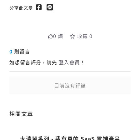
分享此文章
0 讚
收藏 0
0
則留言
如想留言評分，請先
登入會員
！
目前沒有評論
送出
相關文章
大清單系列 - 我有買的 SaaS 雲端產品