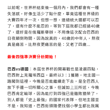
以前呢，世界杯結束後一個月內，我們都會有一種
失落感，好像生活少了點什麼，畢竟這種世界級的
大賽四年才一次，但想一想，連總統大選都可以忍
了，還有什麼不能忍的，等到下屆我都已經過40歲
了，還好是在俄羅斯舉辦，不用像這次配合巴西的
日夜顛倒時間，因為說真的，40歲的中年人，熬夜
真是痛苦，比熬夜更痛苦的是：又老了四歲...
最後四強準決賽分析開始！
巴西vs德國
：本屆世界杯的開幕戰也是凌晨四點，
巴西對上克羅埃西亞，最終以3：1獲勝，地主國一
路闖到這裡，今晚是否能繼續走下去，是全巴西人
放下手邊一切所關心之事，但誠如
上篇
所述，今晚
巴西肯定輸球，因為能打到四強已是雖敗猶榮了，
別人都是「史上最強」的國家代表隊，但地主國並
不是，我知道，巴西街頭隨便找個小學生都比我厲