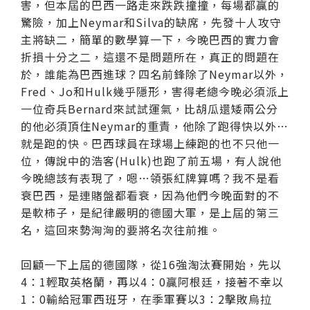
害，但本屆的巴西一路走來跌跌撞撞，每場都贏的
驚險，加上Neymar和Silva的缺席，先發十人攻守
主將缺二，簡單的數學算一下，今晚巴西的實力會
折損十分之二，這還不是問題所在，真正的問題在
於，誰能為巴西進球？四名前鋒除了Neymar以外，
Fred、Jo和Hulk幾乎隱形，害得老總今晚必須派上
一位奇兵Bernard來試試運氣，比胡瓜還矮兩公分
的他必須頂住Neymar的重責，他除了跑得快以外…
就是跑的快。巴西球員在球場上練跑的也不只他一
位，傳說中的浩客(Hulk)也跑了前五場，有人說他
今晚總該有表現了，嗯…領張紅牌算嗎？我不是看
衰巴西，是連賭盤都看衰，因為他們今晚面對的不
是軟柿子，是紀律嚴明的德國大軍，是上屆的第三
名，這回來勢洶洶的要將名次往前推。
回顧一下上屆的德國隊，從16強淘汰賽開始，先以
4：1輕取英格蘭，再以4：0贏阿根廷，接著不幸以
1：0輸給冠軍西班牙，在季軍賽以3：2擊敗烏拉