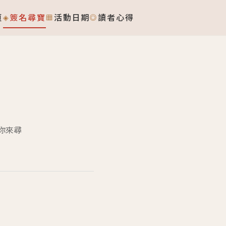
頁
簽名尋寶
活動日期
讀者心得
◈
▦
◎
等你來尋