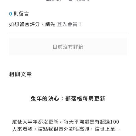
0
則留言
如想留言評分，請先
登入會員
！
目前沒有評論
送出
相關文章
兔年的決心：部落格每周更新
縱使大半年都沒更新，每天平均還是有超過100
人來看我，這點我很意外卻很高興，這世上至少
有100個人是很期待我的文章的，但網站要成功1