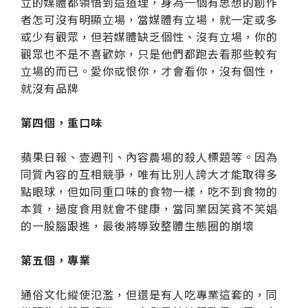
立的媒體都領悟到這道理，身為一個有思想的創作
者怎可沒有明顯立場，當媒體有立場，就一定或多
或少有觀眾，但若媒體缺乏個性、沒有立場，你的
觀眾也不是不喜歡妳，只是他們都跑去看那些較有
立場的而已。愛你或恨你，才會看你，沒有個性，
就沒有品牌
第四個，重口味
蘋果日報、壹週刊、內容農場的殺人標題等。因為
同質內容的互相競爭，唯有比別人誇大才能取得多
點眼球，但如同重口味的食物一樣，吃不到食物的
本質，過度食用就會不健康，當同業因笑貧不笑娼
的一股腦跟進，最後將導致整體生態圈的崩壞
第五個，專業
通俗文化縱使氾濫，但還是有人吃專業這套的，同