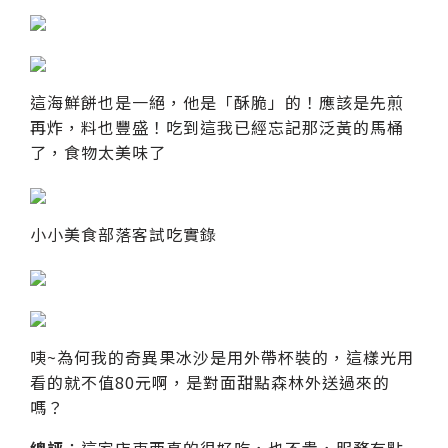
這海鮮餅也是一絕，他是「酥脆」的！應該是先煎
再炸，料也豐盛！吃到這我已經忘記那泛黃的馬桶
了，食物太美味了
小小美食部落客試吃實錄
咦~為何我的奇異果冰沙是用外帶杯裝的，這樣光用
看的就不值80元啊，是對面甜點森林外送過來的
嗎？
總評
：這家店東西真的很好吃，也不貴，服務有點