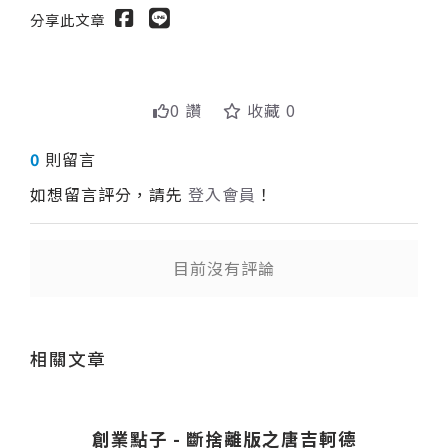
分享此文章
0 讚
收藏 0
0
則留言
如想留言評分，請先
登入會員
！
目前沒有評論
送出
相關文章
創業點子 - 斷捨離版之唐吉軻德