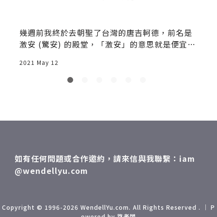
形
幾週前我終於去朝聖了台灣的唐吉軻德，前名是
激安 (驚安) 的殿堂，「激安」的意思就是便宜，
以前常
2021 May 12
2
如有任何問題或合作邀約，請來信與我聯繫：iam
@wendellyu.com
Copyright © 1996-2026 WendellYu.com. All Rights Reserved . ｜ P
owered by 路老闆