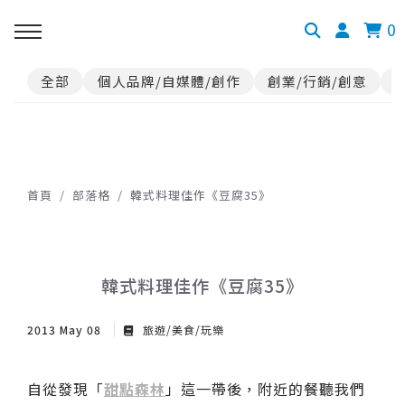
0
全部
個人品牌/自媒體/創作
創業/行銷/創意
首頁
部落格
韓式料理佳作《豆腐35》
韓式料理佳作《豆腐35》
2013 May 08
旅遊/美食/玩樂
自從發現「
甜點森林
」這一帶後，附近的餐聽我們