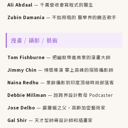
Ali Abdaal
— 千萬營收會寫程式的醫生
Zubin Damania
— 不如用唱的 醫學界的饒舌歌手
漫畫 / 攝影 / 藝術
Tom Fishburne
— 把幽默帶進商業的漫畫大師
Jimmy Chin
— 得獎導演 攀上高峰的探險攝影師
Naina Redhu
— 業餘攝影到印度頂級時尚部落客
Debbie Millman
— 超跨界設計教母 Podcaster
Jose Delbo
— 霹靂貓之父，高齡加密藝術家
Gal Shir
— 天才型帥哥設計師和插畫家