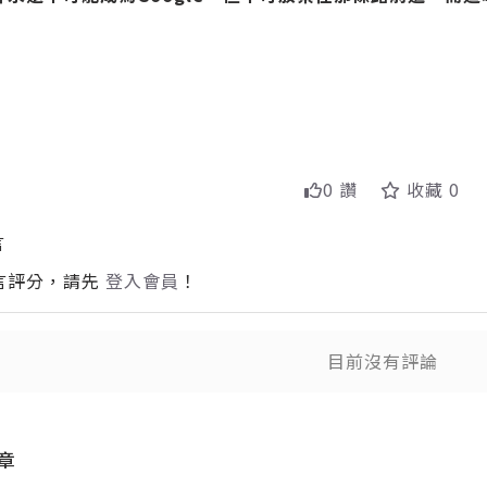
0 讚
收藏 0
言
言評分，請先
登入會員
！
目前沒有評論
送出
送
章