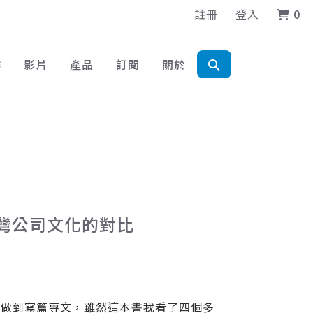
註冊
登入
0
作
影片
產品
訂閱
關於
台灣公司文化的對比
要做到寫篇專文，雖然這本書我看了四個多