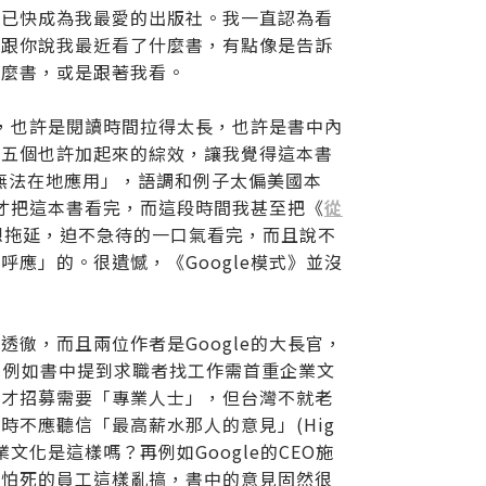
，已快成為我最愛的出版社。我一直認為看
我跟你說我最近看了什麼書，有點像是告訴
什麼書，或是跟著我看。
多，也許是閱讀時間拉得太長，也許是書中內
這五個也許加起來的綜效，讓我覺得這本書
無法在地應用」，語調和例子太偏美國本
月才把這本書看完，而這段時間我甚至把《
從
想拖延，迫不急待的一口氣看完，而且說不
應」的。很遺憾，《Google模式》並沒
徹，而且兩位作者是Google的大長官，
際，例如書中提到求職者找工作需首重企業文
人才招募需要「專業人士」，但台灣不就老
不應聽信「最高薪水那人的意見」(Hig
台灣企業文化是這樣嗎？再例如Google的CEO施
不怕死的員工這樣亂搞，書中的意見固然很