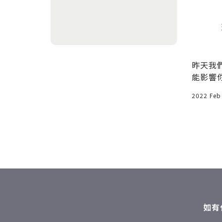
找，個人
當下
心的
品明明很
昨天我
否覺得花
能影響
據和收入都
然，電
2025 Apr 23
2022 Feb
看電視
如有