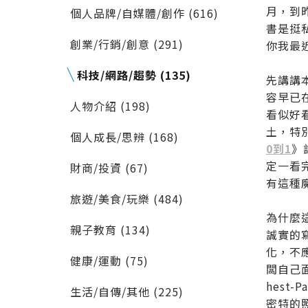
月，到
個人品牌/自媒體/創作 (616)
書是挺
創業/行銷/創意 (291)
你我最
科技/網路/趨勢 (135)
先講講
容早已
人物介紹 (198)
看似好
土，特
個人成長/思辨 (168)
0到1
》
定一看
財商/投資 (67)
有這種
旅遊/美食/玩樂 (484)
為什麼
親子教育 (134)
誠實的
化，不
健康/運動 (75)
闆自己
hest
生活/自傳/其他 (225)
密特的