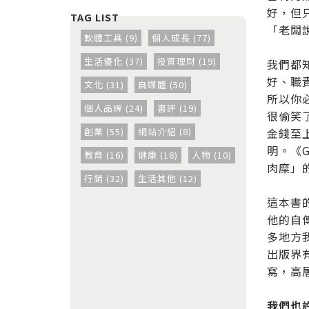
好，但
「老闆
軟體工具 (9)
個人成長 (77)
生活優化 (37)
投資理財 (19)
我們都
好、職
文化 (31)
自媒體 (50)
所以你
個人品牌 (24)
書評 (19)
很偷笑
創業 (55)
網站介紹 (8)
金錢至
明。《
教育 (16)
健康 (18)
人物 (10)
肉糜」
行銷 (32)
生活其他 (12)
這本書
他的自
多地方
出版界
寫，高
我們也