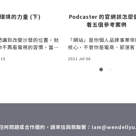
環境的力量 (下)
Podcaster 的官網該怎
看五個參考案例
們講到改變沙發的位置，就
「網站」是你個人品牌事業帝
你不再看電視的習慣，當
核心，不管你是電商、部落客
視還在那邊，若你要徹底不
ouTuber、Podcaster、
 15
2021 Jul 06
，
任何問題或合作邀約，請來信與我聯繫：iam@wendellyu.