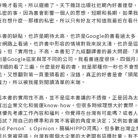
昨晚才看完，所以遲繳了。天下雜誌出版社近期內好書連發
私密的事，因為書會影響一個人的思想，短期和長期，如果
近在想什麼…那樣的私密，所以只有好友才知道我最近在看
本書的缺點，也許是期待太高，也許是Google的書看過太
在網路上看過，也許書中形容的情境對我來說太淺，也許是
看，但「實用性」不高，本書犯了九成翻譯書的最大問題-「
別是Google這家與眾不同的公司。我看書速度很快，四個
詳細的看了三遍，什麼是好看的書，就是那種你一秒也不會
完，又想翻到第一頁重頭看起，沒錯，真正的好書是會「頭尾呼
魔力，所以被我擺到閱讀清單的末端。
這本書的實用性不高，並不是這本書講的不透徹，正是因為太透
寫出企業文化和營運know-how，但很多時候理想大於實
應優先考慮工作內容和福利，你覺得在台灣有可能嗎？或者
面試？用自己的標準和非常不客觀的角度來決定；又例如會議時
-Paid Person’s Opinion，簡稱HIPPO河馬)，但多數
照片常被惡搞，台灣有哪個大企業的大老闆有這種肚量，有