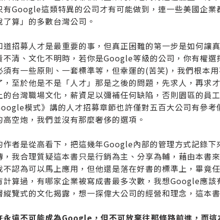
只有Google這類特異的公司才有可能做到，連一些美國企
說了算」的多數台灣公司。
知道招募人才是最重要的事，但真正困難的第一步是如何讓
責不清、文化不明時，若你是Google等級的公司，你有權
必須有一些原則、一套標準等，但幸運的(苦笑)，我們根本
了，至於他是不是「人才」那是之後的問題，先求人，再求
上的台灣職場文化，薪資足以彌補任何缺陷，否則園區的員
Google模式》講的人才招募章節也許僅對五百大公司有參
的高空炮，我們並沒有那麼奢侈的選項。
的作者是從高看下，把這幾年Google內部的管理方式記錄下來
傳，我合理質疑這本書只是行銷為主、分享為輔，藉由本書來
我不認為可以馬上應用，但他還是落在好書的標準上，畢竟任何
有計算過，有哪家企業被寫成書最多次數，我想Google應
層縱覽式的文化揭露，想一探偉大公司的經營和理念，這本
許永遠不可能成為Google，但不可放棄往那條路前進，而