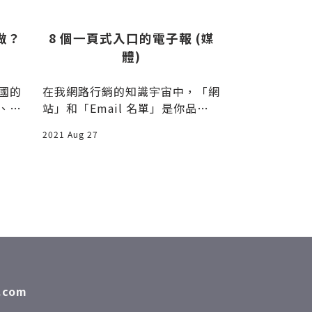
麼做？
8 個一頁式入口的電子報 (媒
萬法歸
體)
國的
在我網路行銷的知識宇宙中，「網
以上是我三年
、Y
站」和「Email 名單」是你品牌
研究身心靈關
的基底，穩固的兩隻腳，這兩者的
在隔年同時，
2021 Aug 27
2021 Jul 24
重
如
com