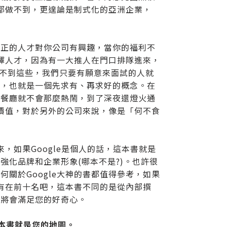
業都做不到，更遑論是制式化的亞洲企業，
真正的人才對你公司有興趣，當你的福利不
選擇人才，因為有一大推人在門口排隊進來，
用不到這些，我們只要有願意來面試的人就
才，也就是一個先求有、再求好的概念。在
工餐廳就不會那麼熱鬧，到了深夜還燈火通
考價值，對於另外的公司來說，像是「何不食
，如果Google是個人的話，這本書就是
強化品牌和企業形象(哪本不是?)。也許很
關於Google大神的書都值得參考，如果
該有在前十名吧，這本書不同的是從內部撰
書將會滿足您的好奇心。
這本書就是您的地圖。