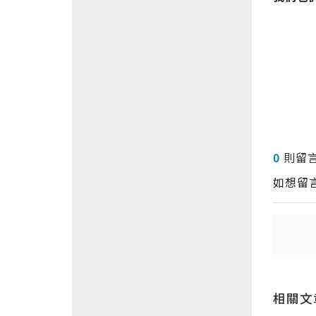
0
則留
如想留
送出
送出
相關文