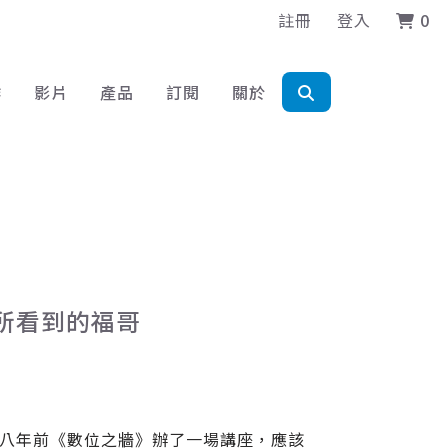
註冊
登入
0
作
影片
產品
訂閱
關於
所看到的福哥
約八年前《數位之牆》辦了一場講座，應該