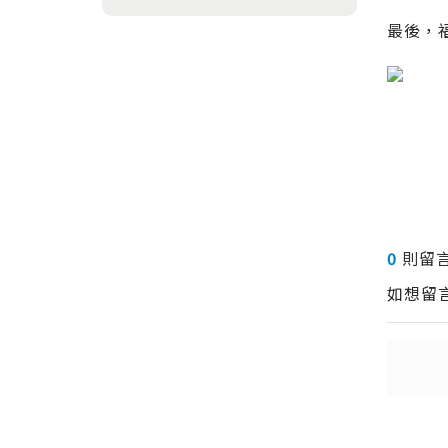
最後，
0
則留
如想留
送出
送出