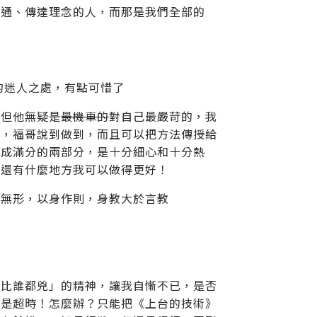
溝通、傳達理念的人，而那是我們全部的
的迷人之處，有點可惜了
，但他無疑是
最機車的
對自己最嚴苛的，我
的，福哥說到做到，而且可以把方法傳授給
達成滿分的兩部分，是十分細心和十分熱
定還有什麼地方我可以做得更好！
於無形，以身作則，身教大於言教
的比誰都兇」的精神，讓我自慚不已，是否
還是超時！怎麼辦？只能把《上台的技術》