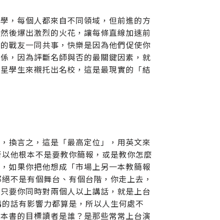
同學，每個人都來自不同領域，但前進的方
，然後爆出激烈的火花，讓每條直線加速前
秀的戰友一同共事，快樂是因為他們促使你
關係，因為評斷名師與否的最關鍵因素，就
明星學生來襯托出名校，這是最現實的「結
術，換言之，這是「最高定位」，用英文來
ON STAGE，所以他根本不是要教你簡報，或是教你怎麼
已，如果你把他想成「市場上另一本教簡報
？那絕不是有個舞台、有個台階，你走上去，
：只要你同時對兩個人以上講話，就是上台
你講的話有影響力都算是，所以人生何處不
這本書的目標讀者是誰？是那些常常上台演