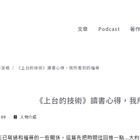
文章
Podcast
著
部落格
《上台的技術》讀書心得，我所看到的福哥
《上台的技術》讀書心得，我
r 09
人物介紹
篇
已寫過和福哥的一些關係，這篇先把時間往回推一點...大