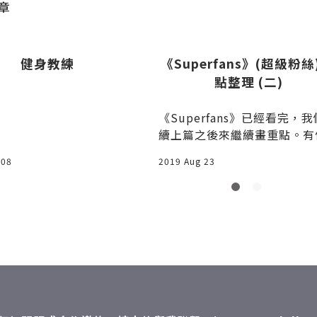
章
健身教練
《Superfans》(超級粉絲
點整理 (二)
《Superfans》已經看完，
續上篇之後來繼續畫重點。有
念叫做「Small, qui
 08
2019 Aug 23