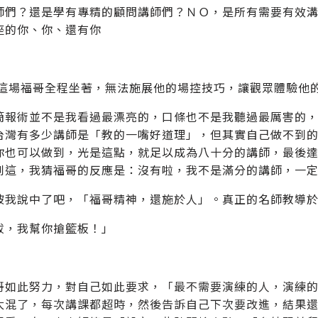
師們？還是學有專精的顧問講師們？ＮＯ，是所有需要有效
座的你、你、還有你
實這場福哥全程坐著，無法施展他的場控技巧，讓觀眾體驗他
簡報術並不是我看過最漂亮的，口條也不是我聽過最厲害的
台灣有多少講師是「教的一嘴好道理」，但其實自己做不到
你也可以做到，光是這點，就足以成為八十分的講師，最後
到這，我猜福哥的反應是：沒有啦，我不是滿分的講師，一
被我說中了吧，「福哥精神，還施於人」。真正的名師教導
拔，我幫你搶籃板！」
哥如此努力，對自己如此要求，「最不需要演練的人，演練
太混了，每次講課都超時，然後告訴自己下次要改進，結果