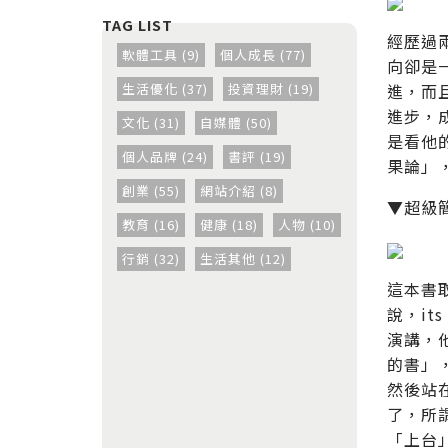
經歷過
軟體工具 (9)
個人成長 (77)
向卻是
生活優化 (37)
投資理財 (19)
進，而
進步，
文化 (31)
自媒體 (50)
是看他
個人品牌 (24)
書評 (19)
果論」
創業 (55)
網站介紹 (8)
▼超級
教育 (16)
健康 (18)
人物 (10)
行銷 (32)
生活其他 (12)
這本書
說，its
演講，
的書」
然後站
了，所
「上台