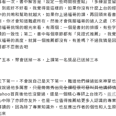
再看一次，書中解答是「設定一些時間檢查點」「多練習並
，到底好不好看，我覺得是這樣的，如果你沒有什麼上台的
中的共鳴和幫助就越大，如果你上過福哥的課，再回頭來看
到，你才會知道難處所在，然後才會佩服福哥的過人之處（
用福哥挑惕的眼光來看，有兩個：一個是書封的排版，有些
讀的一致性；第二，書中每個章節都有「見證式推薦」，我
以福哥的高度，就算一個推薦都沒有，有差嗎？不過我猜是
薦都不忍刪去吧
了五本，聚會送掉一本，上課第一名獎品已送掉三本
天下第一，不會說自己是天下第一，難道他們練過如來神掌
沒說過他多厲害，
只是常常秀出完全課程很可惡叫其他講師
Yahoo首頁後他也沒變過，還是一個精心專研上台技巧、
義式
心中除了亦師亦友外，也是一位值得推薦給更多人認識的專
拜讀的，因為除了專業知識外，也反應出作者的個性和人生
出來