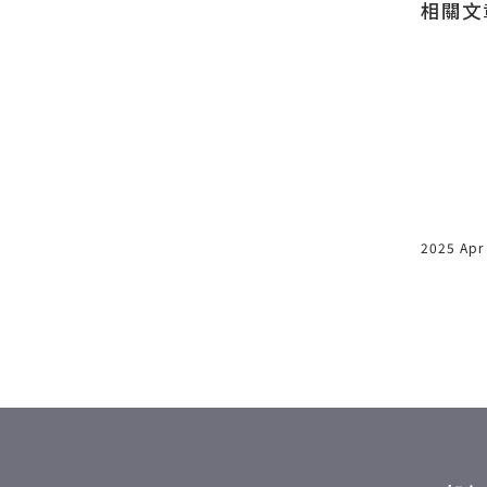
相關文
我親身經
3 個瑜珈網站參考 (各行各業
件
都值得一看)
到幾種時
今天不講大師，講小眾領域的普通
哇，世界真
人，本篇主題是「瑜珈健身」，如
在馬路上遇
果你是瑜珈老師，個人網站和品牌
2020 Feb 27
2025 Apr
誰就是你朋
事業該
天我來寫點
象中曾遇過
記得的多，
就好比前幾
是台南的小
例分析的某
下課後他跟
啊，世界好