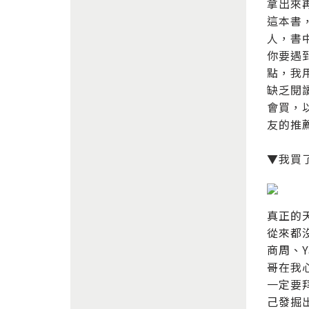
拿出來
這本書
人，書
你要遇
點，我
缺乏閱
會買，
友的推
▼我買
真正的
從來都
商周、
哥在我
一定要
己發掘