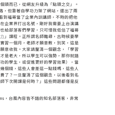
了個頭而已，從網友升級為「點頭之交」。
條路，但靠著自學功力架了網站，還出了兩
來看到福哥當了企業內訓講師，不時的把他
已在企業界打出名號，剛好我需要上台演講
、也給部落客們學習，只可惜我低估了福哥
報力
」課程。正所謂名師難尋，古時候要學
先實習一個月，老師才願意教，別笑，這是
才願意收我。大家請釐清一個觀念，「學習
的才是老大，所以學生可以強勢，那你就錯
成功的學生，或促進更好的學習效果），當
賺幾個錢，這些人會差這一點錢嗎，這些人
稿費了？一旦釐清了這個觀念，以後看到名
老師下次開課是何時？」這些問題都僅是反
ans，台風內容皆不錯的知名部落客，非常