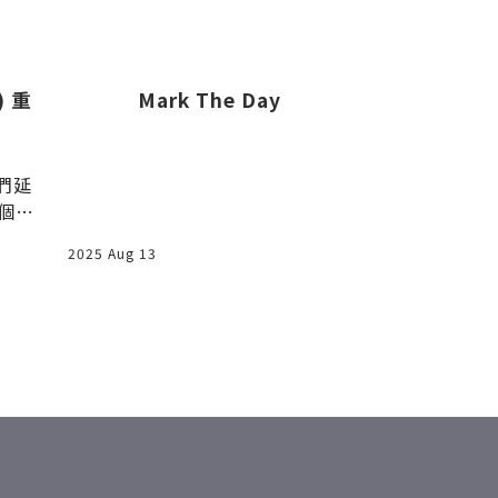
) 重
Mark The Day
[暢遊東北]
林步道 
我們延
本日主行程是
個觀
都至少要去一
選擇了盛岡動
2025 Aug 13
2016 Sep 16
有台灣部落客
章都找不到，
歡當第一個！
所湖廣域公園
而且電話號碼
入口，大家若
時跟著路牌走
路牌指引就好
數"找了很久