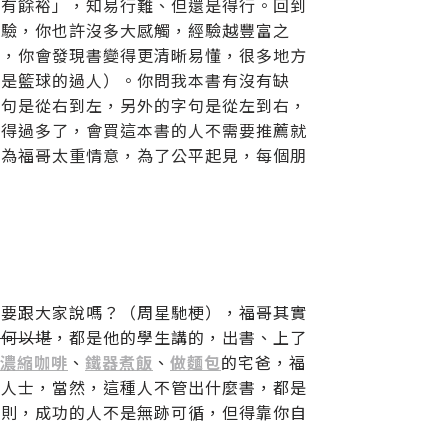
留有餘裕」，知易行難、但還是得行。回到
經驗，你也許沒多大感觸，經驗越豐富之
書，你會發現書變得更清晰易懂，很多地方
不是籃球的過人）。你問我本書有沒有缺
字句是從右到左，另外的字句是從左到右，
覺得過多了，會買這本書的人不需要推薦就
因為福哥太重情意，為了公平起見，每個朋
也要跟大家說嗎？（周星馳梗），福哥其實
情何以堪
，都是他的學生講的，出書、上了
濃縮咖啡
、
鐵器煮飯
、
做麵包
的宅爸，福
業人士，當然，這種人不管出什麼書，都是
原則，成功的人不是無跡可循，但得靠你自