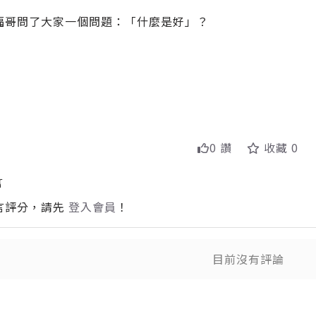
福哥問了大家一個問題：「什麼是好」？
0 讚
收藏 0
言
言評分，請先
登入會員
！
目前沒有評論
送出
送