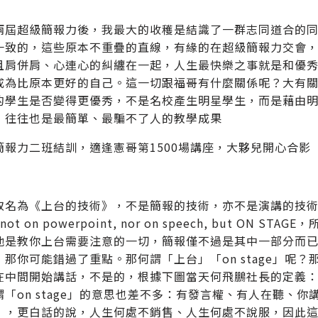
兩屆超級簡報力後，我最大的收穫是結識了一群志同道合的
一致的，這些原本不重疊的直線，有緣的在超級簡報力交會
且肩併肩、心連心的糾纏在一起，人生最快樂之事就是和優
成為比原本更好的自己。這一切跟福哥有什麼關係呢？大有
的學生是否變得更優秀，不是名校產生明星學生，而是藉由
，往往也是最簡單、最騙不了人的教學成果
簡報力二班結訓，適逢憲哥第1500場講座，大夥兒開心合影
取名為《上台的技術》，不是簡報的技術，亦不是演講的技
 not on powerpoint, nor on speech, but 
他是教你上台需要注意的一切，簡報僅不過是其中一部分而
，那你可能錯過了重點。那何謂「上台」「on stage」呢
在中間開始講話，不是的，根據下圖當天何飛鵬社長的定義
謂「on stage」的意思也差不多：有發言權、有人在聽、
」，更白話的說，人生何處不銷售、人生何處不說服，因此