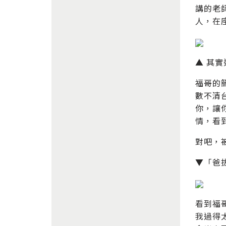
講的老
人，在
▲ 其
福哥的
數不清
你，讓
情，看
對吧，
▼「爸
看到福
我過得