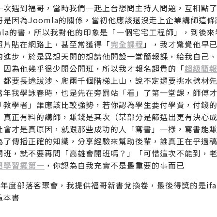
一次遇到福哥，當時我們一起上台想問主持人問題，互相點
哥是因為Joomla的關係，當初他應該還沒走上企業講師這
omla的書，所以我對他的印象是「一個宅宅工程師」，到後
照片貼在網路上，甚至常獲得「
完全課程
」，我才驚覺他早
的進步，於是異想天開的想請他開設一堂簡報課，給我自己
，因為他幾乎很少開公開班，所以我才報名超貴的「
超級簡
，都要長途跋涉、爬兩千個階梯上山，說不定還要挑水劈材
當年我學詠春時，也是先在旁罰站「看」了第一堂課，師傅
「教學者」誰應該比較強勢，若你認為學生要付學費，付錢
，真正有料的講師，賺錢是其次（某部分是篩選出更有決心
社會才是真原因，就跟那些成功的人「寫書」一樣，寫書能
為了傳播正確的知識，分享經驗來幫助後輩，誰真正在乎過
開班，就不要再問「高雄會開班嗎？」「可惜這次不能到，
把學習擺第一
，你認為自我充實不是最重要的事而已
014年度部落客聚會，我提供福哥新書兌換卷，最後得獎的是if
這本書