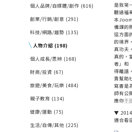
是我第
個人品牌/自媒體/創作 (616)
聽過福
創業/行銷/創意 (291)
本Jo
備課的
科技/網路/趨勢 (135)
這方面
的境界
人物介紹 (198)
真功夫
真的，
個人成長/思辨 (168)
者」和
得離譜
財商/投資 (67)
責幫助
旅遊/美食/玩樂 (484)
寫書是
師有公
親子教育 (134)
應你
不
健康/運動 (75)
▼ 2
適合看
生活/自傳/其他 (225)