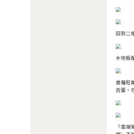
回到二
木地板
普羅旺
舌蕾，
「雲端