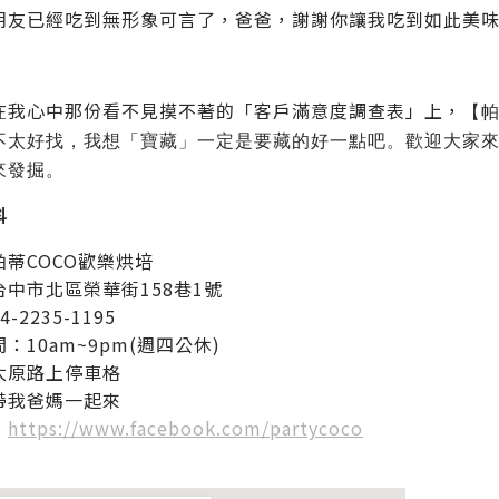
朋友已經吃到無形象可言了，爸爸，謝謝你讓我吃到如此美
在我心中那份看不見摸不著的「客戶滿意度調查表」上，
【帕
不太好找，我想「寶藏」一定是要藏的好一點吧。歡迎大家
來發掘。
料
帕蒂COCO歡樂烘培
台中市北區榮華街158巷1號
-2235-1195
：10am~9pm(週四公休)
太原路上停車格
帶我爸媽一起來
：
https://www.facebook.com/partycoco