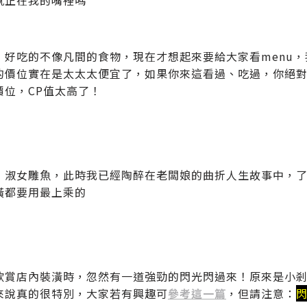
就正在我的嘴裡嗎
，好吃的不像凡間的食物，現在才想起來要給大家看menu
的價位實在是太太太便宜了，如果你來這看過、吃過，你絕
價位，CP值太高了！
，淑女雕魚，此時我已經陶醉在老闆娘的曲折人生故事中，
潢都要用最上乘的
欣賞店內裝潢時，忽然有一道強勁的閃光閃過來！原來是小剎
來說真的很特別，大家若有興趣可
參考這一篇
，但請注意：