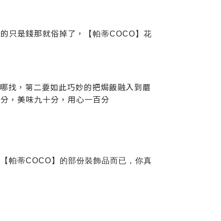
花的只是錢那就俗掉了，
【帕蒂COCO】花
去哪找，第二要如此巧妙的把焗飯融入到蘑
十分，美味九十分，用心一百分
是
【帕蒂COCO】的部份裝飾品而已，你真