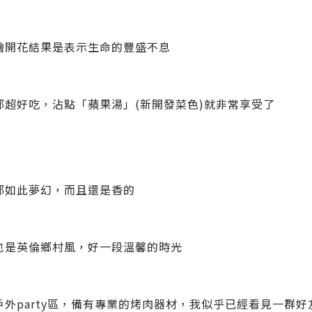
繪開花結果是表示生命的豐盛不息
都超好吃，沾點「蘋果湯」(新開發菜色)就非常享受了
都如此夢幻，而且還是香的
也是英倫鄉村風，好一段溫馨的時光
戶外party區，備有專業的烤肉器材，我似乎已經看見一群好友