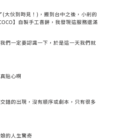
了(大伙到時見！)，搬到台中之後，小剎的
COCO】自製手工喜餅，我發現這服務還滿
說我們一定要認識一下，於是這一天我們就
還真貼心啊
物交錯的出現，沒有順序或劇本，只有很多
闆娘的人生驚奇