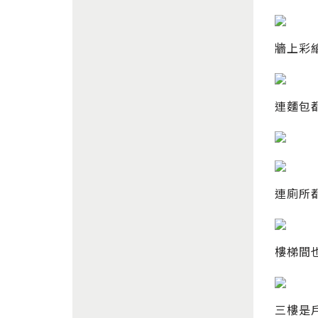
牆上彩
連麵包
連廁所
樓梯間
三樓是