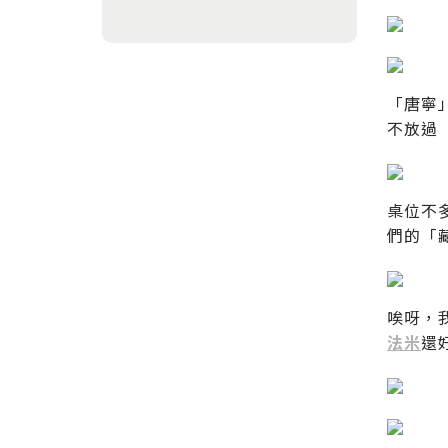
「唐寧
不放過
桌位不
們的「
唉呀，
法米
還