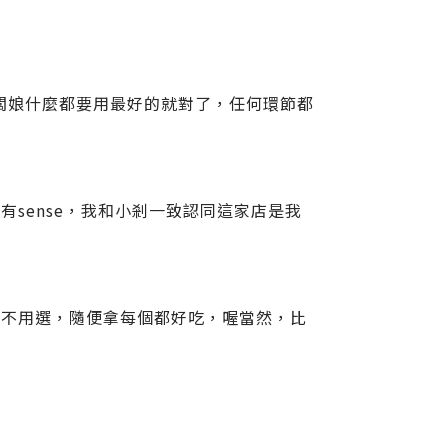
闆娘什麼都要用最好的就對了，任何環節都
sense，我和小剎一致認同這家店是我
你不用選，隨便拿每個都好吃，喔當然，比