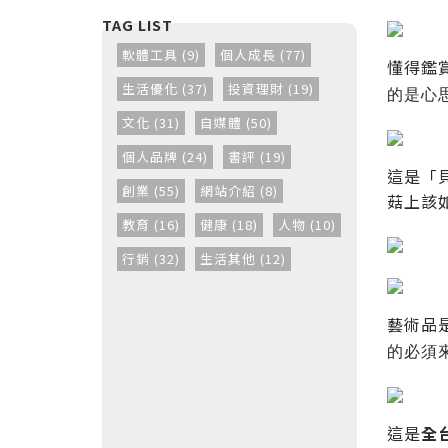
軟體工具 (9)
個人成長 (77)
懂得鑑
生活優化 (37)
投資理財 (19)
的是心
文化 (31)
自媒體 (50)
個人品牌 (24)
書評 (19)
這是「
創業 (55)
網站介紹 (8)
菇上該
教育 (16)
健康 (18)
人物 (10)
行銷 (32)
生活其他 (12)
藝術品
的必須
這是
全