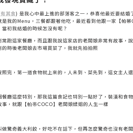
剎有其食
) 是我心中最上進的部落客之一，恭喜他最近要結婚
就是我的Menu，三餐都跟著他吃，最近看到他跟一家【帕蒂
，當初我結婚的時候怎沒有呢？
剎常跑這家餐廳，而且跟我說這家店的老闆娘非常有故事，
到的時後老闆娘去市場買菜了，我就先拍拍照
沒照完，第一道食物就上來的，人未到、菜先到，這女主人
個餐廳這麼特別，那我這篇食記也特別一點好了，裝潢和食
故事，就跟
老闆娘媃姐的人生一樣
【帕蒂COCO】
叫做驚奇義大利餃，好吃不在話下，但再怎麼驚奇也沒有老