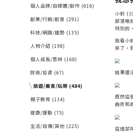
個人品牌/自媒體/創作 (616)
小剎 (
創業/行銷/創意 (291)
部落格
特別的
科技/網路/趨勢 (135)
我看小
人物介紹 (198)
來了，
個人成長/思辨 (168)
結果還
財商/投資 (67)
旅遊/美食/玩樂 (484)
既然這
親子教育 (134)
曲折和
健康/運動 (75)
生活/自傳/其他 (225)
這道菜