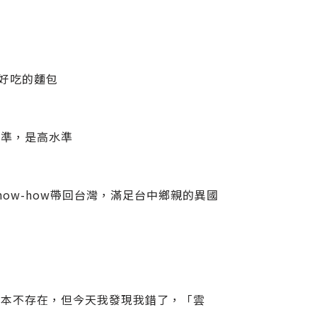
此好吃的麵包
水準，是高水準
ow-how帶回台灣，滿足台中鄉親的異國
根本不存在，但今天我發現我錯了，「雲