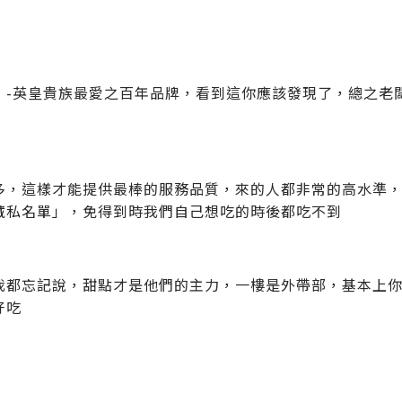
」-英皇貴族最愛之百年品牌，看到這你應該發現了，總之老
多，這樣才能提供最棒的服務品質，來的人都非常的高水準，有
藏私名單」，免得到時我們自己想吃的時後都吃不到
我都忘記說，甜點才是他們的主力，一樓是外帶部，基本上
好吃