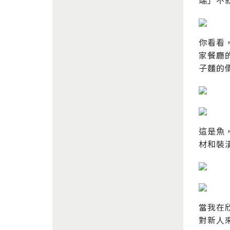
端」不
你看看
家餐廳
子麵的
這是魚
材和裝
當我在
對新人