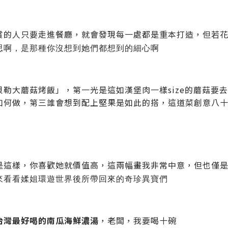
賞的人只要走進餐廳，就會發現每一處都是重本打造，但若
思啊，是那種你沒想到她們都想到的細心啊
貝勒大蘑菇烤飯」，第一光是這如漢堡肉一樣size的蘑菇要
如何做，第三誰會想到配上堅果是如此的搭，這道菜創意八
是這樣，你喜歡她就價值高，這兩幅畫我非常中意，但也僅
來看看媃姐環遊世界後所帶回來的奇珍異寶們
台灣最好喝的南瓜海鮮濃湯
，老闆，我要喝十碗