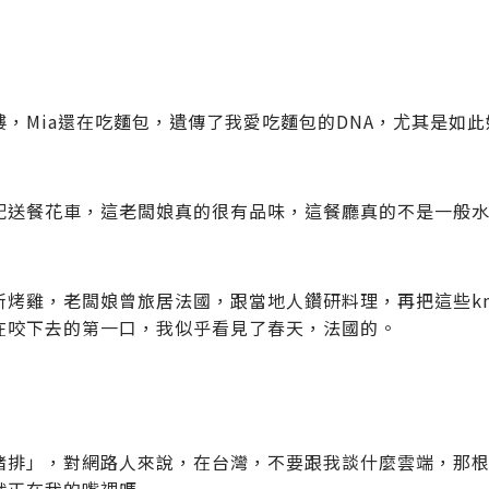
樓，Mia還在吃麵包，遺傳了我愛吃麵包的DNA，尤其是如
配送餐花車，這老闆娘真的很有品味，這餐廳真的不是一般
斯烤雞，老闆娘曾旅居法國，跟當地人鑽研料理，再把這些kn
在咬下去的第一口，我似乎看見了春天，法國的。
豬排」，對網路人來說，在台灣，不要跟我談什麼雲端，那