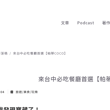
文章
Podcast
著
部落格
來台中必吃餐廳首選【帕蒂COCO】
來台中必吃餐廳首選【帕蒂
 04
旅遊/美食/玩樂
我發現寶藏了！