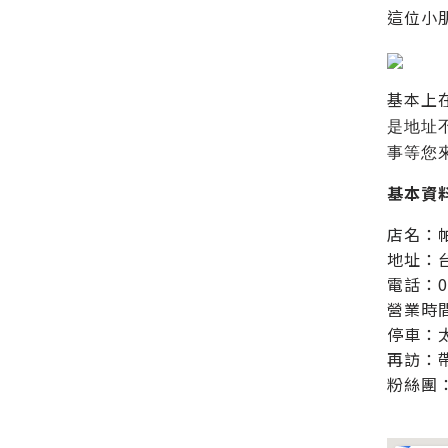
這位小
基本上
是地址
事等您
基本資
店名：
地址：
電話：04
營業時間
停車：
再訪：
粉絲團