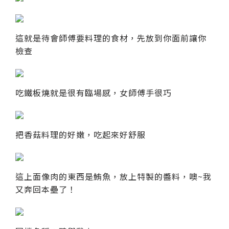
這就是待會師傅要料理的食材，先放到你面前讓你
檢查
吃鐵板燒就是很有臨場感，女師傅手很巧
把香菇料理的好嫩，吃起來好舒服
這上面像肉的東西是鮪魚，放上特製的醬料，噢~我
又奔回本壘了！