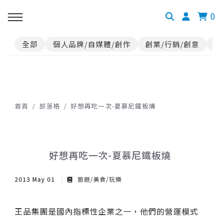
0
全部
個人品牌/自媒體/創作
創業/行銷/創意
首頁
部落格
好想再吃一次-夏慕尼鐵板燒
好想再吃一次-夏慕尼鐵板燒
2013 May 01
旅遊/美食/玩樂
王品集團是國內指標性企業之一，他們的營運模式