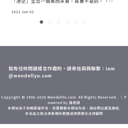
「憑空」生出一個東西來賣，其實不是的，「無
中生有」或許只
2021 Jun 02
2
如有任何問題或合作邀約，請來信與我聯繫：iam
@wendellyu.com
Copyright © 1996-2026 WendellYu.com. All Rights Reserved . ｜ P
owered by 路老闆
本網站為于為暢版權所有，若要轉載本網站內容，請註明出處及連結.
本站由立揚法律事務所趙璧成律師擔任法律顧問