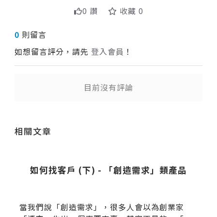
0 讚
收藏 0
0
則留言
如想留言評分，請先
登入會員
！
目前沒有評論
送出
相關文章
如何找客戶 (下) - 「創造需求」類產品
當我們說「創造需求」，很多人會以為創業家
Q