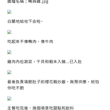
圖檔名稱；鴨與雞.jpg
白蘭地給他下去啦~
吃起來不像鴨肉，像牛肉
雞肉內包蔬菜，干貝和蝦未入鏡...已入肚
最後負責填飽肚子的櫻花蝦炒飯，無限供應，就怕
你吃不飽
主餐吃完後，換個場景吃甜點和飲料