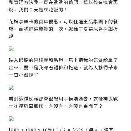
和管理方法我一直在默默的偷師，這以後有機會再
說，我們今天是來吃飯的！
花旗享樂卡的首年優惠，可以任選王品集團下的餐
廳，而我把這寶貴的一次，獻給了夏慕尼香榭鐵板
燒
映入眼簾的是鋼琴和吊燈，馬上把我的氣質給拿了
出來，要不是我穿著短褲和拖鞋，就為大夥們帶來
一首小蜜蜂了
看到這種珠簾都會很想用手橫嚕過去，就像神鬼戰
士撫摸稻草那樣，有沒有、有沒有畫面了？
[980 + (980 x 10%) ] / 2 = $539 / 每人，便宜