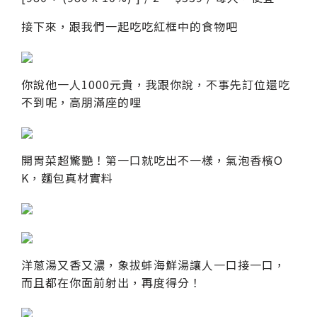
接下來，跟我們一起吃吃紅框中的食物吧
你說他一人1000元貴，我跟你說，不事先訂位還吃
不到呢，高朋滿座的哩
開胃菜超驚艷！第一口就吃出不一樣，氣泡香檳O
K，麵包真材實料
洋蔥湯又香又濃，象拔蚌海鮮湯讓人一口接一口，
而且都在你面前射出，再度得分！