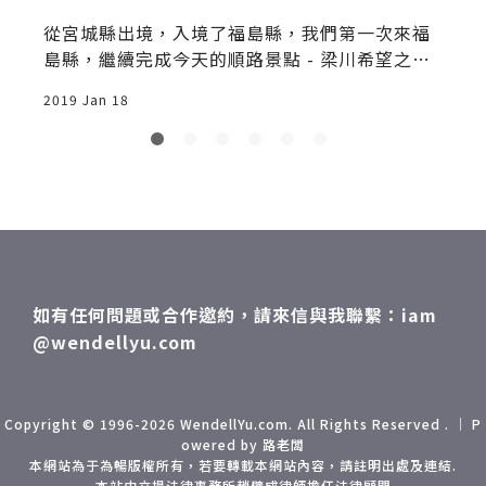
倫
從宮城縣出境，入境了福島縣，我們第一次來福
懂
島縣，繼續完成今天的順路景點 - 梁川希望之森
公園 (やながわ希望の森公園)。我猜應該很少台
2019 Jan 18
2
灣人會來這個公園吧，也應該不會有人寫過部落
也
格，所以我應該又是第一個。他位於福島縣的伊
達市的梁川町地區，還有火車會經過的地方，我
球
們午餐後來這散散步消化一下，跟著導航來到此
處，超大的停車場幾乎沒車，我們又懷疑是否走
錯了，後來證明不是，就真的沒人。
如有任何問題或合作邀約，請來信與我聯繫：iam
@wendellyu.com
，
Copyright © 1996-2026 WendellYu.com. All Rights Reserved . ｜ P
owered by 路老闆
本網站為于為暢版權所有，若要轉載本網站內容，請註明出處及連結.
本站由立揚法律事務所趙璧成律師擔任法律顧問