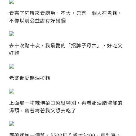
看完了廁所來看廚房，不大，只有一個人在煮麵，
不像以前公益店有好幾個
去十次點十次，我最愛的「招牌子母丼」，好吃又
好飽
老婆偏愛醬油拉麵
上面那一坨辣泡菜口感很特別，再看那油脂濃郁的
湯頭，寫著寫著我又想去吃了
兩碗麵加一個菜，$500打八折才$400，真划算。