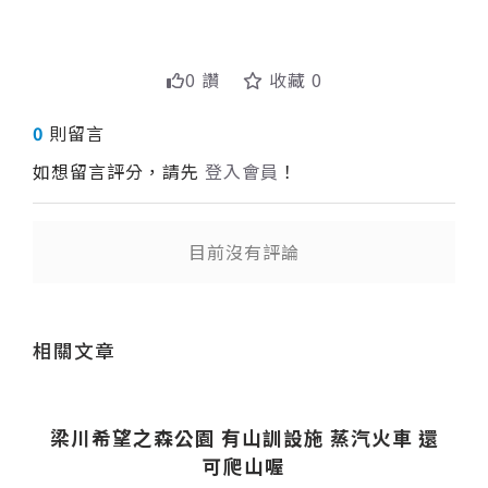
0 讚
收藏 0
0
則留言
如想留言評分，請先
登入會員
！
目前沒有評論
送出
相關文章
梁川希望之森公園 有山訓設施 蒸汽火車 還
可爬山喔