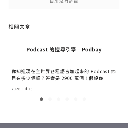
目前沒有評論
送出
相關文章
界
Podcast 的搜尋引擎 - Podbay
你知道現在全世界各種語言加起來的 Podcast 節
目有多少個嗎？答案是 2900 萬個！假設你
2020 Jul 15
2