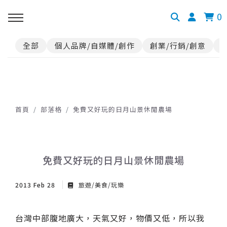
0
全部
個人品牌/自媒體/創作
創業/行銷/創意
首頁
部落格
免費又好玩的日月山景休閒農場
免費又好玩的日月山景休閒農場
2013 Feb 28
旅遊/美食/玩樂
台灣中部腹地廣大，天氣又好，物價又低，所以我