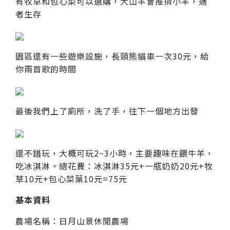
有牧草和包心菜可以選購，大山羊會推擠小羊，適
者生存
園區還有一些遊樂設施，長頸熊貓車一次30元，給
你兩首歌的時間
最後我們上了廁所，洗了手，往下一個地方出發
還不錯玩，大概可玩2~3小時，主要趣味在餵牛羊，
吃冰淇淋。總花費：冰淇淋35元+一瓶奶奶20元+牧
草10元+包心菜葉10元=75元
基本資料
農場名稱：日月山景休閒農場